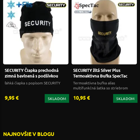
SECURITY Čiapka prechodná
SECURITY žltá Silver Plus
zimná bavlnená s podšívkou
Termoaktivna Bufka SpecTac
ľahká čiapka s popisom SECURITY
Termoaktívna bufka alias
multifunkčná šatka so striebrom
9,95 €
10,95 €
SKLADOM
SKLADOM
NAJNOVŠIE V BLOGU