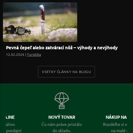
Pevná čepeľ alebo zatvárací nôž – výhody a nevýhody
12.02.2026 |
Turistika
VSETKY ČLÁNKY NA BLOGU
NOVÝ TOVAR
NÁKUP NA SPLÁTKY
Čo nám práve pristálo
Rozdeľte si veľkú rádosť
do skladu.
na malé splátky