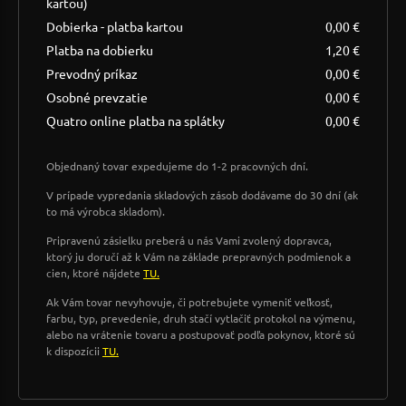
kartou)
Dobierka - platba kartou
0,00 €
Platba na dobierku
1,20 €
Prevodný príkaz
0,00 €
Osobné prevzatie
0,00 €
Quatro online platba na splátky
0,00 €
Objednaný tovar expedujeme do 1-2 pracovných dní.
V prípade vypredania skladových zásob dodávame do 30 dní (ak
to má výrobca skladom).
Pripravenú zásielku preberá u nás Vami zvolený dopravca,
ktorý ju doručí až k Vám na základe prepravných podmienok a
cien, ktoré nájdete
TU.
Ak Vám tovar nevyhovuje, či potrebujete vymeniť veľkosť,
farbu, typ, prevedenie, druh stačí vytlačiť protokol na výmenu,
alebo na vrátenie tovaru a postupovať podľa pokynov, ktoré sú
k dispozícii
TU.