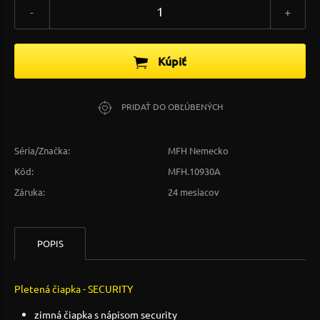
-
+
Kúpiť
PRIDAŤ DO OBĽÚBENÝCH
Séria/Značka:
MFH Nemecko
Kód:
MFH.10930A
Záruka:
24 mesiacov
POPIS
Pletená čiapka - SECURITY
zimná čiapka s nápisom security