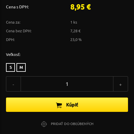
8,95 €
Cena s DPH:
Cena za:
1 ks
Cena bez DPH:
7,28 €
DPH:
23,0 %
Veľkosť:
S
M
-
+
Kúpiť
PRIDAŤ DO OBĽÚBENÝCH