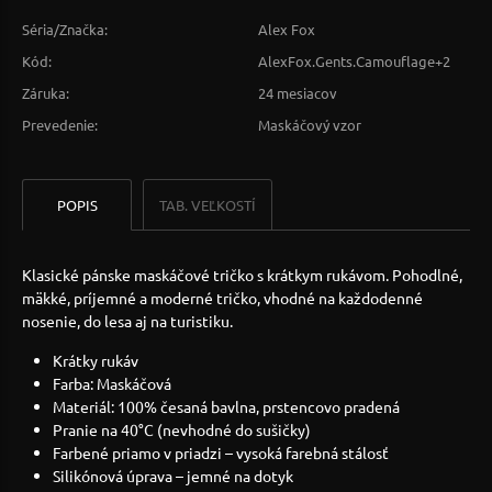
Séria/Značka:
Alex Fox
Kód:
AlexFox.Gents.Camouflage+2
Záruka:
24 mesiacov
Prevedenie:
Maskáčový vzor
POPIS
TAB. VEĽKOSTÍ
Klasické pánske maskáčové tričko s krátkym rukávom. Pohodlné,
mäkké, príjemné a moderné tričko, vhodné na každodenné
nosenie, do lesa aj na turistiku.
Krátky rukáv
Farba: Maskáčová
Materiál: 100% česaná bavlna, prstencovo pradená
Pranie na 40°C (nevhodné do sušičky)
Farbené priamo v priadzi – vysoká farebná stálosť
Silikónová úprava – jemné na dotyk