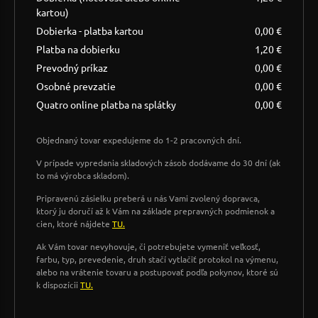
kartou)
Dobierka - platba kartou
0,00 €
Platba na dobierku
1,20 €
Prevodný príkaz
0,00 €
Osobné prevzatie
0,00 €
Quatro online platba na splátky
0,00 €
Objednaný tovar expedujeme do 1-2 pracovných dní.
V prípade vypredania skladových zásob dodávame do 30 dní (ak
to má výrobca skladom).
Pripravenú zásielku preberá u nás Vami zvolený dopravca,
ktorý ju doručí až k Vám na základe prepravných podmienok a
cien, ktoré nájdete
TU.
Ak Vám tovar nevyhovuje, či potrebujete vymeniť veľkosť,
farbu, typ, prevedenie, druh stačí vytlačiť protokol na výmenu,
alebo na vrátenie tovaru a postupovať podľa pokynov, ktoré sú
k dispozícii
TU.