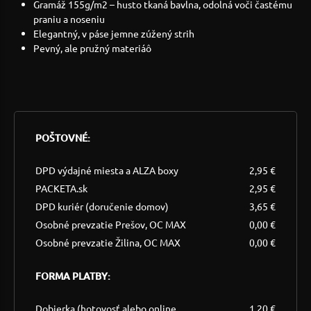
Gramáž 155g/m2 – husto tkaná bavlna, odolná voči častému
praniu a noseniu
Elegantný, v páse jemne zúžený strih
Pevný, ale pružný materiáô
POŠTOVNÉ:
DPD výdajné miesta a ALZA boxy
2,95 €
PACKETA.sk
2,95 €
DPD kuriér (doručenie domov)
3,65 €
Osobné prevzatie Prešov, OC MAX
0,00 €
Osobné prevzatie Žilina, OC MAX
0,00 €
FORMA PLATBY:
Dobierka (hotovosť alebo online
1,20 €