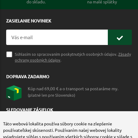
do skladu.
na malé splátky
ZASIELANIE NOVINIEK
Súhlasím so spracovaním poskytnutých osobných údajov.
Zásady
ochrany osobných údajov
.
DOPRAVA ZADARMO
Kúp nad 69,00 € a o transport sa postaráme my.
(platné len pre Slovensko)
SLEDOVANIE ZÁSIELOK
Táto webová lokalita používa súbory cookie na zlepšenie
používateľskej skúsenosti. Používaním našej webovej lokality
vyjadrujete súhlas s používaním všetkých súborov cookie v súlade s