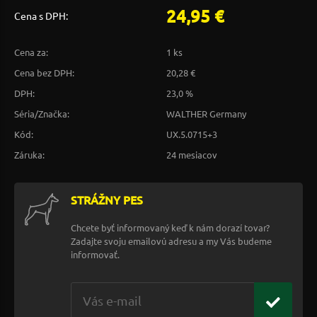
24,95 €
Cena s DPH:
Cena za:
1 ks
Cena bez DPH:
20,28 €
DPH:
23,0 %
Séria/Značka:
WALTHER Germany
Kód:
UX.5.0715+3
Záruka:
24 mesiacov
STRÁŽNY PES
Chcete byť informovaný keď k nám dorazí tovar?
Zadajte svoju emailovú adresu a my Vás budeme
informovať.