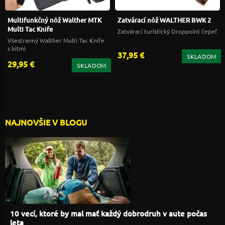
Multifunkčný nôž Walther MTK
Zatvárací nôž WALTHER BWK 2
Multi Tac Knife
Zatvárací turistický Droppoint čepeľ
Všestranný Walther Multi Tac Knife
s bitmi
37,95 €
SKLADOM
29,95 €
SKLADOM
NAJNOVŠIE V BLOGU
10 vecí, ktoré by mal mať každý dobrodruh v aute počas
leta