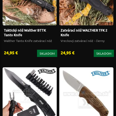
Taktický nôž Walther BTTK
Zatvárací nôž WALTHER TFK 2
Tanto Knife
Knife
Walther Tanto Knife zatvárací nôž
Vreckový zatvárací nôž - čierny
24,95 €
24,95 €
SKLADOM
SKLADOM