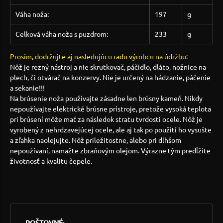
Váha noža:
197
g
Celková váha noža s puzdrom:
233
g
Prosím, dodržujte aj nasledujúcu radu výrobcu na údržbu:
Nôž je rezný nástroj a nie skrutkovač, páčidlo, dláto, nožnice na
plech, či otvárač na konzervy. Nie je určený na hádzanie, páčenie
a sekanie!!!
Na brúsenie noža používajte zásadne len brúsny kameň. Nikdy
nepoužívajte elektrické brúsne prístroje, pretože vysoká teplota
pri brúsení môže mať za následok stratu tvrdosti ocele. Nôž je
vyrobený z nehrdzavejúcej ocele, ale aj tak po použití ho vysušte
a zľahka naolejujte. Nôž priležitostne, alebo pri dlhšom
nepoužívaní, namažte zbraňovým olejom. Výrazne tým predĺžite
životnosť a kvalitu čepele.
POŠTOVNÉ: