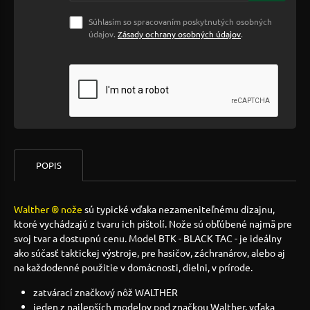
Súhlasím so spracovaním poskytnutých osobných
údajov.
Zásady ochrany osobných údajov
.
POPIS
Walther ® nože
sú typické vďaka nezameniteľnému dizajnu,
ktoré vychádzajú z tvaru ich pištolí. Nože sú obľúbené najmä pre
svoj tvar a dostupnú cenu. Model BTK - BLACK TAC - je ideálny
ako súčasť taktickej výstroje, pre hasičov, záchranárov, alebo aj
na každodenné použitie v domácnosti, dielni, v prírode.
zatvárací značkový nôž WALTHER
jeden z najlepších modelov pod značkou Walther, vďaka