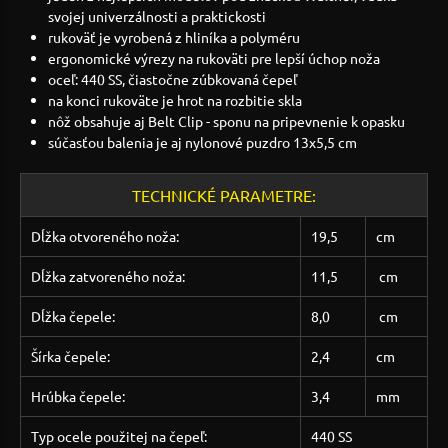
svojej univerzálnosti a praktickosti
rukoväť je vyrobená z hliníka a polyméru
ergonomické výrezy na rukoväti pre lepší úchop noža
oceľ: 440 SS, čiastočne zúbkovaná čepeľ
na konci rukoväte je hrot na rozbitie skla
nôž obsahuje aj Belt Clip - sponu na pripevnenie k opasku
súčasťou balenia je aj nylonové puzdro 13x5,5 cm
TECHNICKÉ PARAMETRE:
Dĺžka otvoreného noža:
19,5
cm
Dĺžka zatvoreného noža:
11,5
cm
Dĺžka čepele:
8,0
cm
Šírka čepele:
2,4
cm
Hrúbka čepele:
3,4
mm
Typ ocele použitej na čepeľ:
440 SS