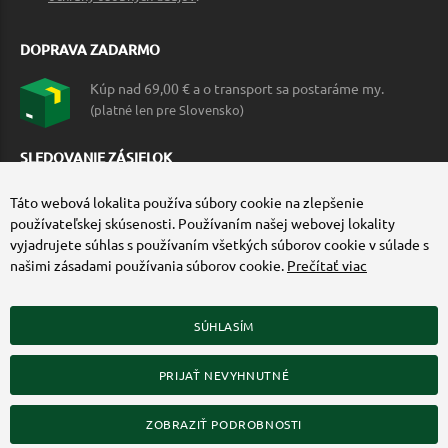
DOPRAVA ZADARMO
Kúp nad 69,00 € a o transport sa postaráme my.
(platné len pre Slovensko)
SLEDOVANIE ZÁSIELOK
Táto webová lokalita používa súbory cookie na zlepšenie
používateľskej skúsenosti. Používaním našej webovej lokality
vyjadrujete súhlas s používaním všetkých súborov cookie v súlade s
našimi zásadami používania súborov cookie.
Prečítať viac
SÚHLASÍM
ZÍSKAJTE VIAC O COMMANDO.SK
PRIJAŤ NEVYHNUTNÉ
© 2010-2026 Commando.sk, všetky práva vyhradené.
Upraviť nastavenia Cookies
ZOBRAZIŤ PODROBNOSTI