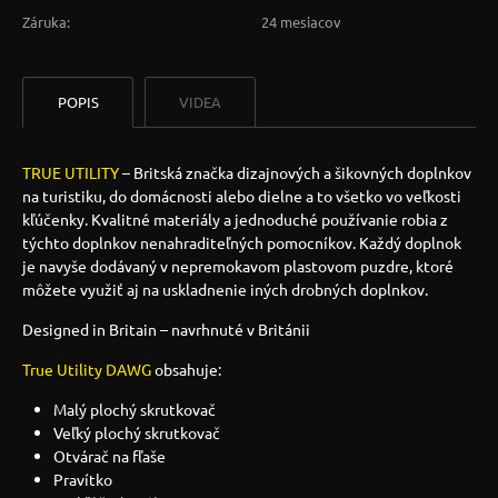
Záruka:
24 mesiacov
POPIS
VIDEA
TRUE UTILITY
– Britská značka dizajnových a šikovných doplnkov
na turistiku, do domácnosti alebo dielne a to všetko vo veľkosti
kľúčenky. Kvalitné materiály a jednoduché používanie robia z
týchto doplnkov nenahraditeľných pomocníkov. Každý doplnok
je navyše dodávaný v nepremokavom plastovom puzdre, ktoré
môžete využiť aj na uskladnenie iných drobných doplnkov.
Designed in Britain – navrhnuté v Británii
True Utility DAWG
obsahuje:
Malý plochý skrutkovač
Veľký plochý skrutkovač
Otvárač na fľaše
Pravítko