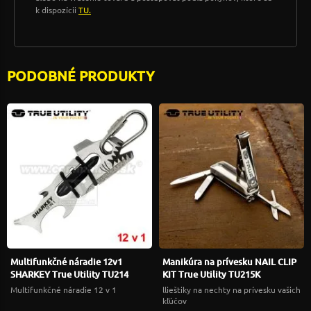
k dispozícii
TU.
PODOBNÉ PRODUKTY
Multifunkčné náradie 12v1
Manikúra na prívesku NAIL CLIP
SHARKEY True Utility TU214
KIT True Utility TU215K
Multifunkčné náradie 12 v 1
llieštiky na nechty na prívesku vašich
kľúčov