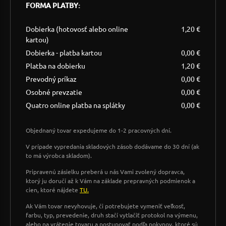
FORMA PLATBY:
Dobierka (hotovosť alebo online
1,20 €
kartou)
Dobierka - platba kartou
0,00 €
Platba na dobierku
1,20 €
Prevodný príkaz
0,00 €
Osobné prevzatie
0,00 €
Quatro online platba na splátky
0,00 €
Objednaný tovar expedujeme do 1-2 pracovných dní.
V prípade vypredania skladových zásob dodávame do 30 dní (ak
to má výrobca skladom).
Pripravenú zásielku preberá u nás Vami zvolený dopravca,
ktorý ju doručí až k Vám na základe prepravných podmienok a
cien, ktoré nájdete
TU.
Ak Vám tovar nevyhovuje, či potrebujete vymeniť veľkosť,
farbu, typ, prevedenie, druh stačí vytlačiť protokol na výmenu,
alebo na vrátenie tovaru a postupovať podľa pokynov, ktoré sú