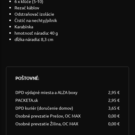
6 x kľúče (5-10)
Rezač káblov
Odstraňovač izolácie
Čistič na nechty/pílnik
Karabínka
hmotnosť náradia: 40 g
dĺžka náradia: 8,3 cm
POŠTOVNÉ:
DPD výdajné miesta a ALZA boxy
2,95 €
PACKETA.sk
2,95 €
DPD kuriér (doručenie domov)
3,65 €
Osobné prevzatie Prešov, OC MAX
0,00 €
Osobné prevzatie Žilina, OC MAX
0,00 €