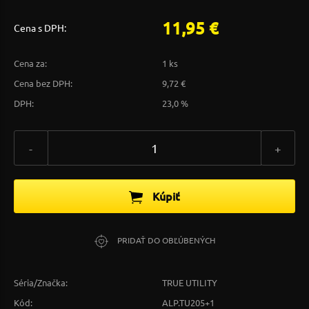
11,95 €
Cena s DPH:
Cena za:
1 ks
Cena bez DPH:
9,72 €
DPH:
23,0 %
-
+
Kúpiť
PRIDAŤ DO OBĽÚBENÝCH
Séria/Značka:
TRUE UTILITY
Kód:
ALP.TU205+1