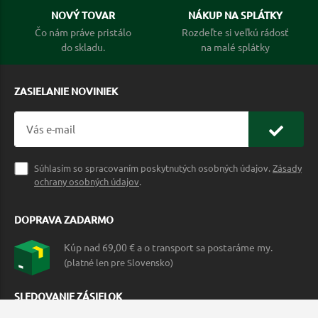
NOVÝ TOVAR
NÁKUP NA SPLÁTKY
Čo nám práve pristálo
Rozdeľte si veľkú rádosť
do skladu.
na malé splátky
ZASIELANIE NOVINIEK
Súhlasím so spracovaním poskytnutých osobných údajov.
Zásady
ochrany osobných údajov
.
DOPRAVA ZADARMO
Kúp nad 69,00 € a o transport sa postaráme my.
(platné len pre Slovensko)
SLEDOVANIE ZÁSIELOK