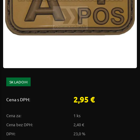
SKLADOM
2,95 €
Cena s DPH:
Cena za:
1 ks
Cena bez DPH:
2,40 €
DPH:
23,0 %