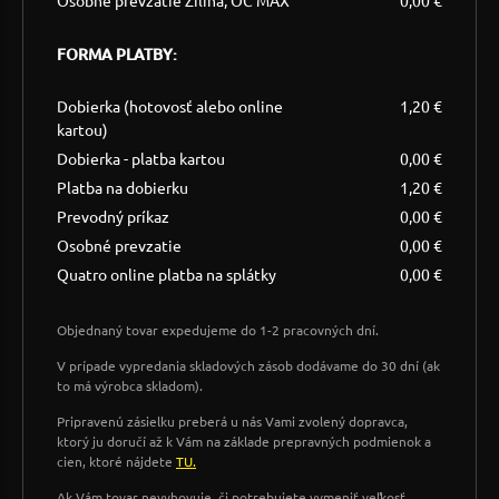
Osobné prevzatie Žilina, OC MAX
0,00 €
FORMA PLATBY:
Dobierka (hotovosť alebo online
1,20 €
kartou)
Dobierka - platba kartou
0,00 €
Platba na dobierku
1,20 €
Prevodný príkaz
0,00 €
Osobné prevzatie
0,00 €
Quatro online platba na splátky
0,00 €
Objednaný tovar expedujeme do 1-2 pracovných dní.
V prípade vypredania skladových zásob dodávame do 30 dní (ak
to má výrobca skladom).
Pripravenú zásielku preberá u nás Vami zvolený dopravca,
ktorý ju doručí až k Vám na základe prepravných podmienok a
cien, ktoré nájdete
TU.
Ak Vám tovar nevyhovuje, či potrebujete vymeniť veľkosť,