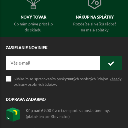
NOVÝ TOVAR
NÁKUP NA SPLÁTKY
Čo nám práve pristálo
Rozdeľte si veľkú rádosť
do skladu.
na malé splátky
ZASIELANIE NOVINIEK
Súhlasím so spracovaním poskytnutých osobných údajov.
Zásady
ochrany osobných údajov
.
DOPRAVA ZADARMO
Kúp nad 69,00 € a o transport sa postaráme my.
(platné len pre Slovensko)