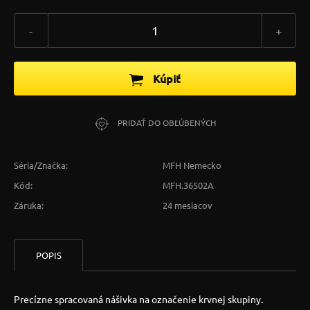
-
+
Kúpiť
PRIDAŤ DO OBĽÚBENÝCH
Séria/Značka:
MFH Nemecko
Kód:
MFH.36502A
Záruka:
24 mesiacov
POPIS
Precízne spracovaná nášivka na označenie krvnej skupiny.