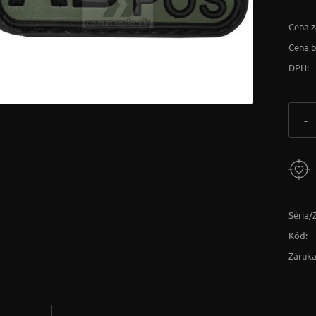
Cena z
Cena 
DPH:
-
Séria/
Kód:
Záruka