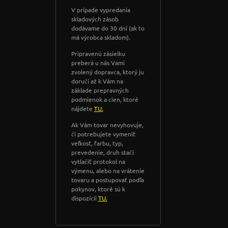
V prípade vypredania
skladových zásob
dodávame do 30 dní (ak to
má výrobca skladom).
Pripravenú zásielku
preberá u nás Vami
zvolený dopravca, ktorý ju
doručí až k Vám na
základe prepravných
podmienok a cien, ktoré
nájdete
TU.
Ak Vám tovar nevyhovuje,
či potrebujete vymeniť
veľkosť, farbu, typ,
prevedenie, druh stačí
vytlačiť protokol na
výmenu, alebo na vrátenie
tovaru a postupovať podľa
pokynov, ktoré sú k
dispozícii
TU.