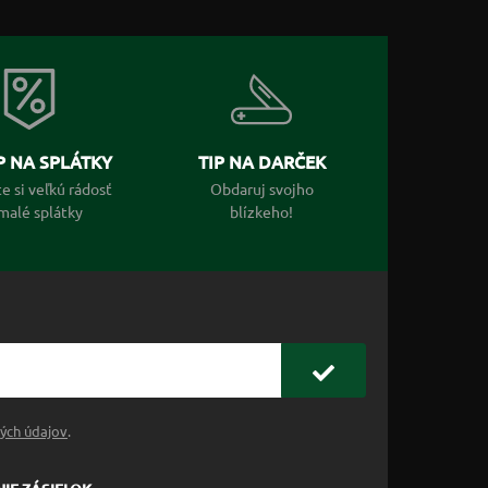
 NA SPLÁTKY
TIP NA DARČEK
e si veľkú rádosť
Obdaruj svojho
malé splátky
blízkeho!
ých údajov
.