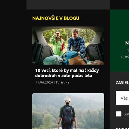
NAJNOVŠIE V BLOGU
N
N
v je
10 vecí, ktoré by mal mať každý
dobrodruh v aute počas leta
11.06.2026 |
Turistika
ZASIE
Sú