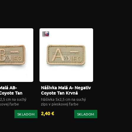
Malá AB-
Nášivka Malá A- Negativ
Coyote Tan
Coyote Tan Krvná
upina
skupina
2,5 cm na suchý
Nášivka 5x2,5 cm na suchý
kovej farbe
zips v pieskovej farbe
2,40 €
SKLADOM
SKLADOM