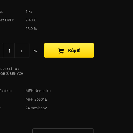
a:
1 ks
bez DPH:
2,40 €
23,0 %
Kúpiť
+
ks
PRIDAŤ DO
OBĽÚBENÝCH
Značka:
MFH Nemecko
MFH.36501E
:
24 mesiacov