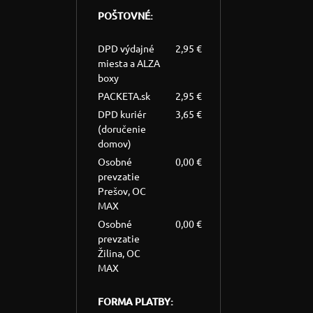
POŠTOVNÉ:
DPD výdajné
2,95 €
miesta a ALZA
boxy
PACKETA.sk
2,95 €
DPD kuriér
3,65 €
(doručenie
domov)
Osobné
0,00 €
prevzatie
Prešov, OC
MAX
Osobné
0,00 €
prevzatie
Žilina, OC
MAX
FORMA PLATBY: