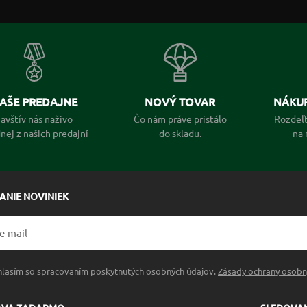
AŠE PREDAJNE
NOVÝ TOVAR
NÁKUP
avštív nás naživo
Čo nám práve pristálo
Rozdeľt
dnej z našich predajní
do skladu.
na 
LANIE NOVINIEK
hlasím so spracovaním poskytnutých osobných údajov.
Zásady ochrany osobn