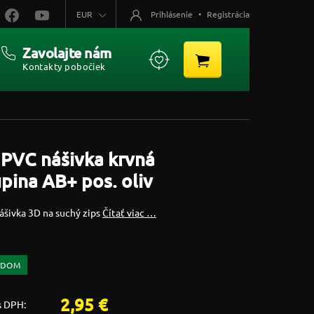
EUR
Prihlásenie
•
Registrácia
Zavolajte nám
Kontakty pobočiek
PVC nášivka krvná
pina AB+ pos. oliv
ášivka 3D na suchý zips
Čítať viac …
ADOM
2,95 €
s DPH: