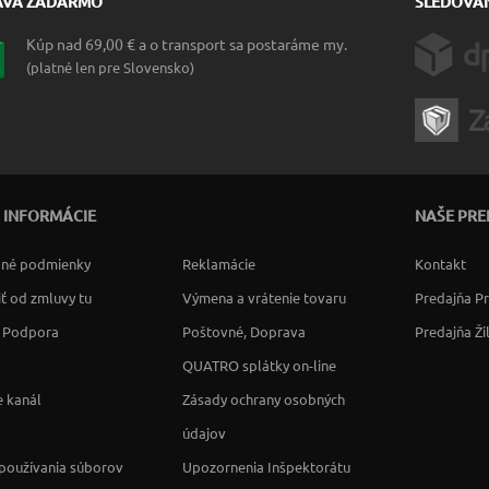
AVA ZADARMO
SLEDOVAN
Kúp nad 69,00 € a o transport sa postaráme my.
(platné len pre Slovensko)
 INFORMÁCIE
NAŠE PRE
né podmienky
Reklamácie
Kontakt
ť od zmluvy tu
Výmena a vrátenie tovaru
Predajňa P
a Podpora
Poštovné, Doprava
Predajňa Ži
QUATRO splátky on-line
 kanál
Zásady ochrany osobných
údajov
používania súborov
Upozornenia Inšpektorátu