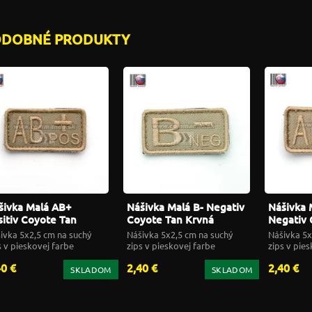
ODOBNÉ PRODUKTY
šivka Malá AB+
Nášivka Malá B- Negativ
Nášivka 
sitiv Coyote Tan
Coyote Tan Krvná
Negativ 
vná skupina
skupina
Krvná sk
ivka 5x2,5 cm na suchý
Nášivka 5x2,5 cm na suchý
Nášivka 5x
s v pieskovej farbe
zips v pieskovej farbe
zips v pies
40 €
2,40 €
2,40 €
SKLADOM
SKLADOM