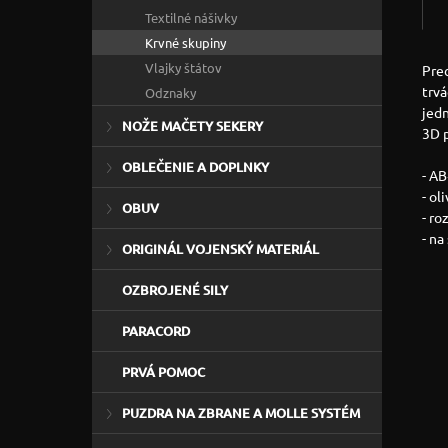
Textilné nášivky
Krvné skupiny
Vlajky štátov
Prec
trv
Odznaky
jed
NOŽE MAČETY SEKERY
3D p
OBLEČENIE A DOPLNKY
- AB
- ol
OBUV
- ro
- na
ORIGINÁL VOJENSKÝ MATERIÁL
OZBROJENÉ SILY
PARACORD
PRVÁ POMOC
PUZDRA NA ZBRANE A MOLLE SYSTÉM