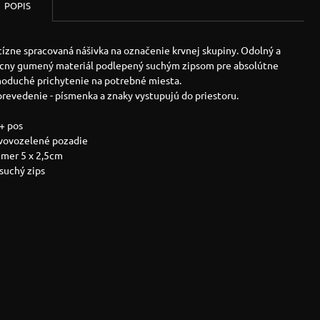
POPIS
ízne spracovaná nášivka na označenie krvnej skupiny. Odolný a
ácny gumený materiál podlepený suchým zipsom pre absolútne
noduché prichytenie na potrebné miesta.
revedenie - písmenka a znaky vystupujú do priestoru.
+ pos
ivovozelené pozadie
zmer 5 x 2,5cm
 suchý zips