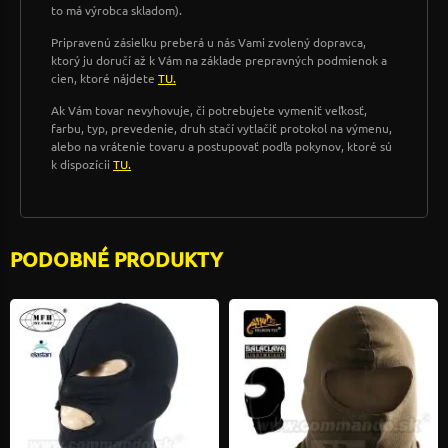
to má výrobca skladom).
Pripravenú zásielku preberá u nás Vami zvolený dopravca,
ktorý ju doručí až k Vám na základe prepravných podmienok a
cien, ktoré nájdete
TU.
Ak Vám tovar nevyhovuje, či potrebujete vymeniť veľkosť,
farbu, typ, prevedenie, druh stačí vytlačiť protokol na výmenu,
alebo na vrátenie tovaru a postupovať podľa pokynov, ktoré sú
k dispozícii
TU.
PODOBNÉ PRODUKTY