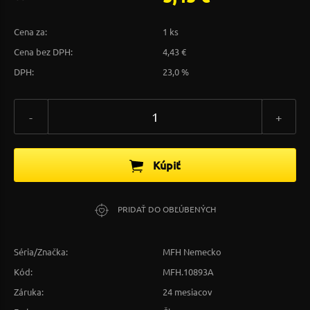
Cena za:
1 ks
Cena bez DPH:
4,43 €
DPH:
23,0 %
-
+
Kúpiť
PRIDAŤ DO OBĽÚBENÝCH
Séria/Značka:
MFH Nemecko
Kód:
MFH.10893A
Záruka:
24 mesiacov