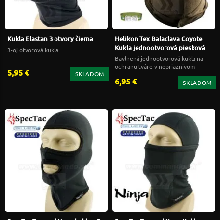
Kukla Elastan 3 otvory čierna
Helikon Tex Balaclava Coyote
Kukla jednootvorová piesková
3-oj otvorová kukla
Bavlnená jednootvorová kukla na
ochranu tváre v nepriaznivom
5,95 €
SKLADOM
počasí
6,95 €
SKLADOM