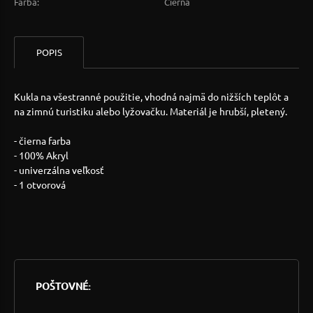
Farba:
Čierna
POPIS
Kukla na všestranné použitie, vhodná najmä do nižších teplôt a
na zimnú turistiku alebo lyžovačku. Materiál je hrubší, pletený.
- čierna farba
- 100% Akryl
- univerzálna veľkosť
- 1 otvorová
POŠTOVNÉ: