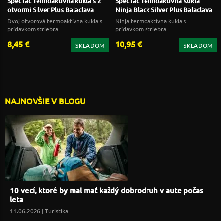
SpecTac Termoaktivna kukla s 2
SpecTac Termoaktivna Kukla
otvormi Silver Plus Balaclava
Ninja Black Silver Plus Balaclava
Dvoj otvorová termoaktívna kukla s
Ninja termoaktívna kukla s
prídavkom striebra
prídavkom striebra
8,45 €
10,95 €
SKLADOM
SKLADOM
NAJNOVŠIE V BLOGU
10 vecí, ktoré by mal mať každý dobrodruh v aute počas
leta
11.06.2026 |
Turistika