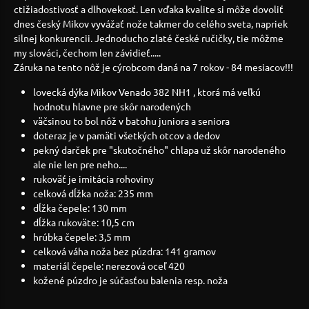
ctižiadostivosť a dlhovekosť. Len vďaka kvalite si môže dovoliť
dnes český Mikov vyvážať nože takmer do celého sveta, napriek
silnej konkurencii. Jednoducho zlaté české ručičky, tie môžme
my slováci, čechom len závidieť.....
Záruka na tento nôž je cýrobcom daná na 7 rokov - 84 mesiacov!!!
lovecká dýka Mikov Venado 382 NH1 , ktorá má veľkú
hodnotu hlavne pre skôr narodených
väčsinou to bol nôž v batohu juniora a seniora
doteraz je v pamäti všetkých otcov a dedov
pekný darček pre "skutočného" chlapa už skôr narodeného
ale nie len pre neho....
rukoväť je imitácia rohoviny
celková dĺžka noža: 235 mm
dĺžka čepele: 130 mm
dĺžka rukoväte: 10,5 cm
hrúbka čepele: 3,5 mm
celková váha noža bez púzdra: 141 gramov
materiál čepele: nerezová oceľ 420
kožené púzdro je súčasťou balenia resp. noža