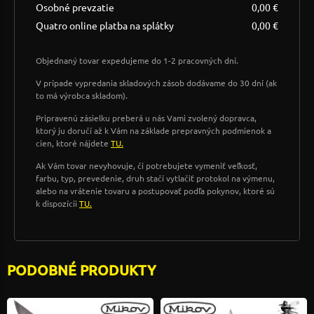
Osobné prevzatie
0,00 €
Quatro online platba na splátky
0,00 €
Objednaný tovar expedujeme do 1-2 pracovných dní.
V prípade vypredania skladových zásob dodávame do 30 dní (ak
to má výrobca skladom).
Pripravenú zásielku preberá u nás Vami zvolený dopravca,
ktorý ju doručí až k Vám na základe prepravných podmienok a
cien, ktoré nájdete
TU.
Ak Vám tovar nevyhovuje, či potrebujete vymeniť veľkosť,
farbu, typ, prevedenie, druh stačí vytlačiť protokol na výmenu,
alebo na vrátenie tovaru a postupovať podľa pokynov, ktoré sú
k dispozícii
TU.
PODOBNÉ PRODUKTY