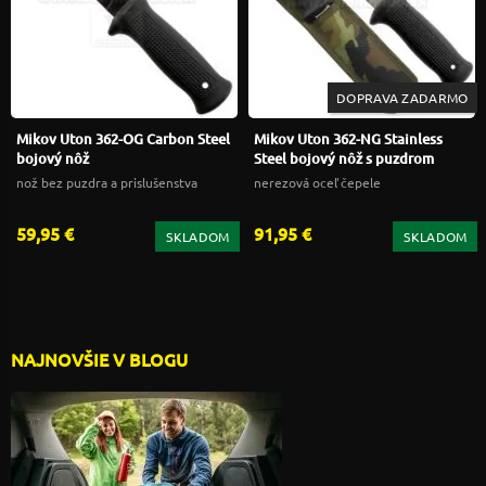
DOPRAVA ZADARMO
Mikov Uton 362-OG Carbon Steel
Mikov Uton 362-NG Stainless
bojový nôž
Steel bojový nôž s puzdrom
nož bez puzdra a prislušenstva
nerezová oceľ čepele
59,95 €
91,95 €
SKLADOM
SKLADOM
NAJNOVŠIE V BLOGU