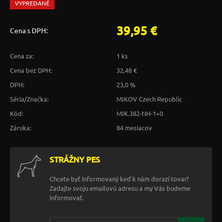
VYPREDANÉ
39,95 €
Cena s DPH:
Cena za:
1 ks
Cena bez DPH:
32,48 €
DPH:
23,0 %
Séria/Značka:
MIKOV Czech Republic
Kód:
MIK.382-NH-1+0
Záruka:
84 mesiacov
STRÁŽNY PES
Chcete byť informovaný keď k nám dorazí tovar?
Zadajte svoju emailovú adresu a my Vás budeme
informovať.