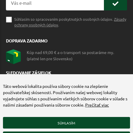
Súhlasím so spracovaním poskytnutých osobných údajov.
Zásady
ochrany osobných údajov
.
DOPRAVA ZADARMO
Kúp nad 69,00 € a o transport sa postaráme my.
(platné len pre Slovensko)
SLEDOVANIE ZÁSIELOK
Táto webová lokalita používa súbory cookie na zlepšenie
používateľskej skúsenosti. Používaním našej webovej lokality
vyjadrujete súhlas s používaním všetkých súborov cookie v súlade s
našimi zásadami používania súborov cookie.
Prečítať viac
SÚHLASÍM
ZÍSKAJTE VIAC O COMMANDO.SK