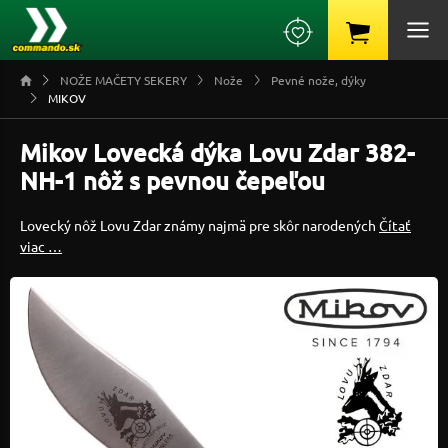
NOŽE MAČETY SEKERY
Nože
Pevné nože, dýky
MIKOV
Mikov Lovecká dýka Lovu Zdar 382-
NH-1 nôž s pevnou čepeľou
Lovecký nôž Lovu Zdar známy najmä pre skôr narodených
Čítať
viac …