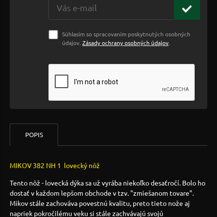
Súhlasím so spracovaním poskytnutých osobných
údajov.
Zásady ochrany osobných údajov
.
POPIS
MIKOV 382 NH 1 lovecký nôž
Tento nôž - lovecká dýka sa už vyrába niekoľko desaťročí. Bolo ho
dostať v každom lepšom obchode v tzv. "zmiešanom tovare".
Mikov stále zachováva povestnú kvalitu, preto tieto nože aj
napriek pokročilému veku si stále zachvávajú svojú