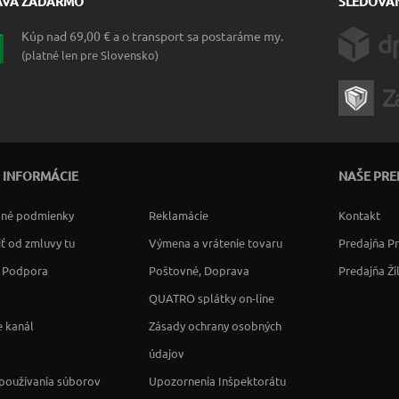
AVA ZADARMO
SLEDOVAN
Kúp nad 69,00 € a o transport sa postaráme my.
(platné len pre Slovensko)
 INFORMÁCIE
NAŠE PRE
né podmienky
Reklamácie
Kontakt
ť od zmluvy tu
Výmena a vrátenie tovaru
Predajňa P
a Podpora
Poštovné, Doprava
Predajňa Ži
QUATRO splátky on-line
 kanál
Zásady ochrany osobných
údajov
používania súborov
Upozornenia Inšpektorátu