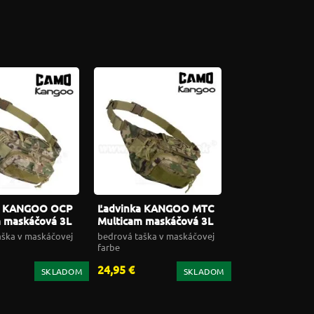
a KANGOO OCP
Ľadvinka KANGOO MTC
 maskáčová 3L
Multicam maskáčová 3L
taška
bedrová taška
aška v maskáčovej
bedrová taška v maskáčovej
farbe
24,95 €
SKLADOM
SKLADOM