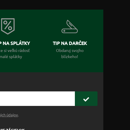
 NA SPLÁTKY
TIP NA DARČEK
e si veľkú rádosť
Obdaruj svojho
malé splátky
blízkeho!
ých údajov
.