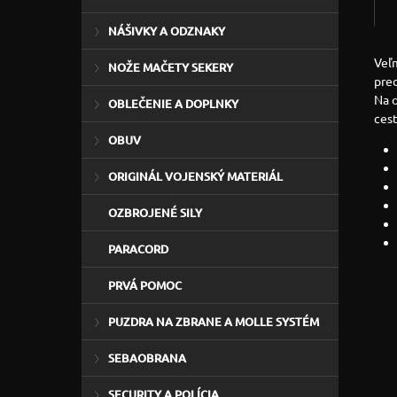
NÁŠIVKY A ODZNAKY
Veľm
NOŽE MAČETY SEKERY
pred
Na o
OBLEČENIE A DOPLNKY
cest
OBUV
ORIGINÁL VOJENSKÝ MATERIÁL
OZBROJENÉ SILY
PARACORD
PRVÁ POMOC
PUZDRA NA ZBRANE A MOLLE SYSTÉM
SEBAOBRANA
SECURITY A POLÍCIA