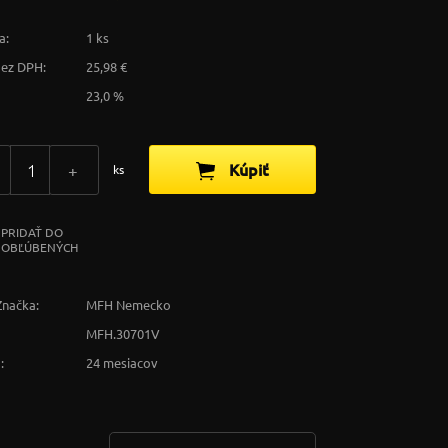
a:
1 ks
bez DPH:
25,98 €
23,0 %
Kúpiť
+
ks
PRIDAŤ DO
OBĽÚBENÝCH
Značka:
MFH Nemecko
MFH.30701V
:
24 mesiacov