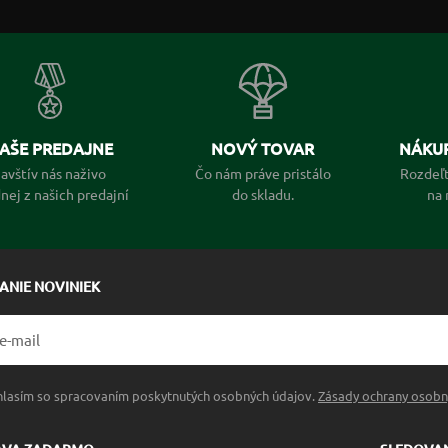
AŠE PREDAJNE
NOVÝ TOVAR
NÁKUP
avštív nás naživo
Čo nám práve pristálo
Rozdeľt
dnej z našich predajní
do skladu.
na 
LANIE NOVINIEK
hlasím so spracovaním poskytnutých osobných údajov.
Zásady ochrany osobn