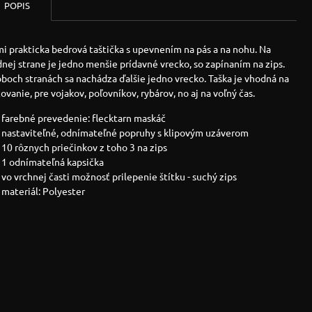
POPIS
i prakticka bedrová taštička s upevnením na pás a na nohu. Na
nej strane je jedno menšie prídavné vrecko, so zapínaním na zips.
boch stranách sa nachádza ďalšie jedno vrecko. Taška je vhodná na
ovanie, pre vojakov, poľovníkov, rybárov, no aj na voľný čas.
farebné prevedenie: flecktarn maskáč
nastaviteľné, odnímateľné popruhy s klipovým uzáverom
10 rôznych priečinkov z toho 3 na zips
1 odnímateľná kapsička
vo vrchnej časti možnosť prilepenie štítku - suchý zips
materiál: Polyester