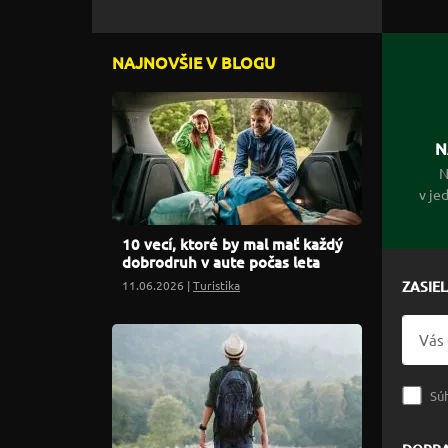
NAJNOVŠIE V BLOGU
N
N
v je
10 vecí, ktoré by mal mať každý
dobrodruh v aute počas leta
11.06.2026 |
Turistika
ZASIE
Sú