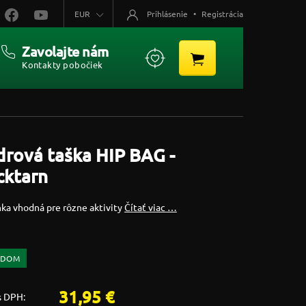
EUR
Prihlásenie
•
Registrácia
Zavolajte nám
Kontakty pobočiek
rová taška HIP BAG -
cktarn
ka vhodná pre rôzne aktivity
Čítať viac …
ADOM
31,95 €
s DPH: