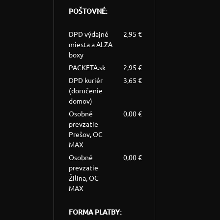
POŠTOVNÉ:
DPD výdajné
2,95 €
miesta a ALZA
boxy
PACKETA.sk
2,95 €
DPD kuriér
3,65 €
(doručenie
domov)
Osobné
0,00 €
prevzatie
Prešov, OC
MAX
Osobné
0,00 €
prevzatie
Žilina, OC
MAX
FORMA PLATBY: