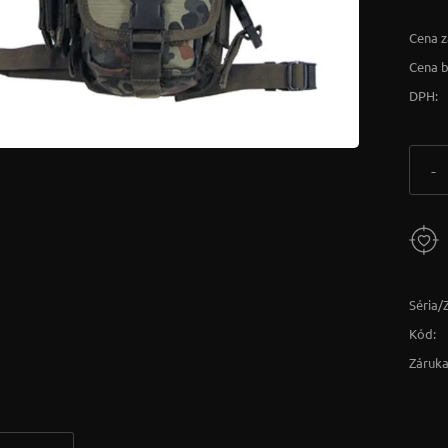
Cena z
Cena 
DPH:
-
Séria/
Kód:
Záruka