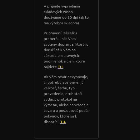
V prípade vypredania
skladových zásob
dodávame do 30 dní (ak to
má výrobca skladom).
Pripravenú zásielku
preberá u nás Vami
zvolený dopravca, ktorý ju
doručí až k Vám na
základe prepravných
podmienok a cien, ktoré
nájdete
TU.
Ak Vám tovar nevyhovuje,
či potrebujete vymeniť
veľkosť, farbu, typ,
prevedenie, druh stačí
vytlačiť protokol na
výmenu, alebo na vrátenie
tovaru a postupovať podľa
pokynov, ktoré sú k
dispozícii
TU.