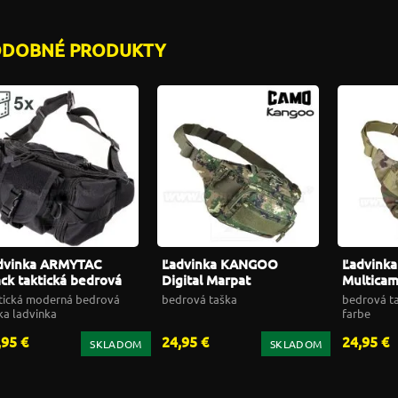
ODOBNÉ PRODUKTY
dvinka ARMYTAC
Ľadvinka KANGOO
Ľadvink
ack taktická bedrová
Digital Marpat
Multicam
ška
Woodland maskáčová
bedrová 
tická moderná bedrová
bedrová taška
bedrová t
3L bedrová taška
ka ladvinka
farbe
,95 €
24,95 €
24,95 €
SKLADOM
SKLADOM