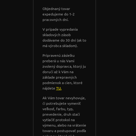
Objednaný tovar
expedujeme do 1-2
pracovných dní.
V prípade vypredania
skladových zásob
dodávame do 30 dní (ak to
má výrobca skladom).
Pripravenú zásielku
preberá u nás Vami
zvolený dopravca, ktorý ju
doručí až k Vám na
základe prepravných
podmienok a cien, ktoré
nájdete
TU.
Ak Vám tovar nevyhovuje,
či potrebujete vymeniť
veľkosť, farbu, typ,
prevedenie, druh stačí
vytlačiť protokol na
výmenu, alebo na vrátenie
tovaru a postupovať podľa
pokynov, ktoré sú k