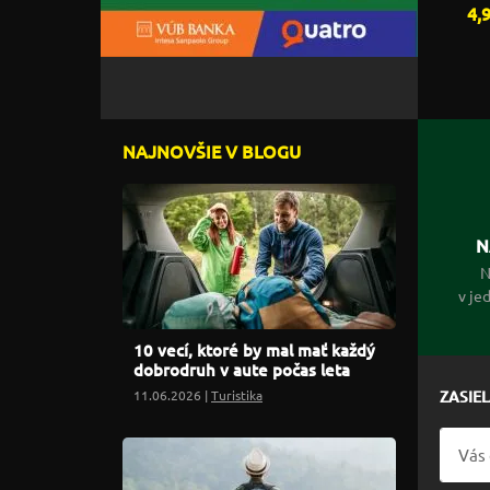
4,
NAJNOVŠIE V BLOGU
N
N
v je
10 vecí, ktoré by mal mať každý
dobrodruh v aute počas leta
11.06.2026 |
Turistika
ZASIE