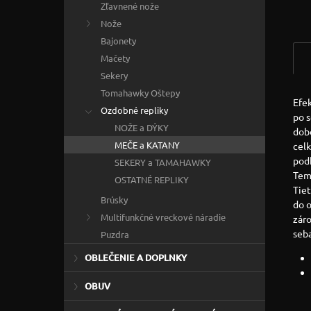
Zľavnené nože
Nože
Bajonety
Mačety
Sekery
Tomahawky Oštepy
Efe
Ozdobné repliky
po 
NOŽE a DÝKY
dob
MEČE a KATANY
celk
podk
SEKERY a TAMAHAWKY
Tem
OSTATNÉ REPLIKY
Tie
Brúsky
do o
Multifunkčné vreckové náradie
záro
seb
Puzdra
OBLEČENIE A DOPLNKY
OBUV