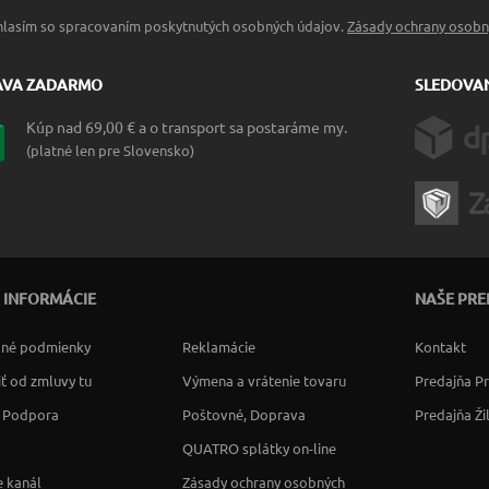
hlasím so spracovaním poskytnutých osobných údajov.
Zásady ochrany osobn
AVA ZADARMO
SLEDOVAN
Kúp nad 69,00 € a o transport sa postaráme my.
(platné len pre Slovensko)
 INFORMÁCIE
NAŠE PRE
né podmienky
Reklamácie
Kontakt
ť od zmluvy tu
Výmena a vrátenie tovaru
Predajňa P
a Podpora
Poštovné, Doprava
Predajňa Ži
QUATRO splátky on-line
 kanál
Zásady ochrany osobných