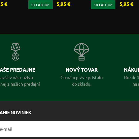
95 €
5,95 €
5,95 €
SKLADOM
SKLADOM
AŠE PREDAJNE
NOVÝ TOVAR
NÁKUP
avštív nás naživo
Čo nám práve pristálo
Rozdeľt
dnej z našich predajní
do skladu.
na 
LANIE NOVINIEK