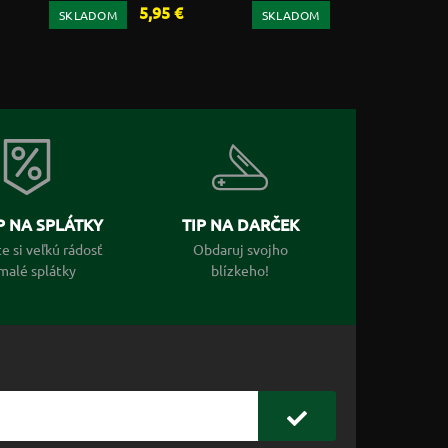
5,95 €
SKLADOM
SKLADOM
 NA SPLÁTKY
TIP NA DARČEK
e si veľkú rádosť
Obdaruj svojho
malé splátky
blízkeho!