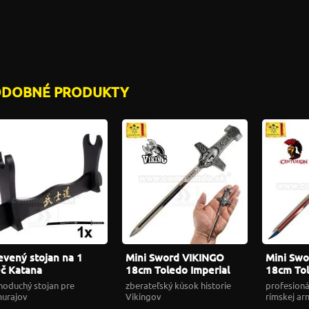
ODOBNÉ PRODUKTY
evený stojan na 1
Mini Sword VIKINGO
Mini Sw
č Katana
18cm Toledo Imperial
18cm Tol
09373 malý meč
09374 m
noduchý stojan pre
zberateľský kúsok historie
profesioná
urajov
Vikingov
rímskej a