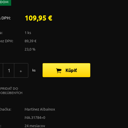
ADOM
109,95 €
s DPH:
a:
1 ks
bez DPH:
89,39 €
23,0 %
Kúpiť
+
ks
PRIDAŤ DO
OBĽÚBENÝCH
Značka:
Martinez Albainox
MA.31784+0
:
24 mesiacov