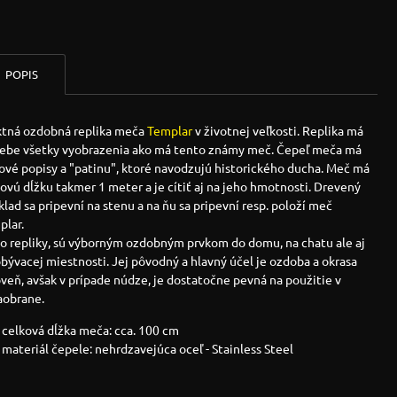
POPIS
ktná ozdobná replika meča
Templar
v životnej veľkosti. Replika má
sebe všetky vyobrazenia ako má tento známy meč. Čepeľ meča má
ové popisy a "patinu", ktoré navodzujú historického ducha. Meč má
ovú dĺžku takmer 1 meter a je cítiť aj na jeho hmotnosti. Drevený
lad sa pripevní na stenu a na ňu sa pripevní resp. položí meč
plar.
to repliky, sú výborným ozdobným prvkom do domu, na chatu ale aj
bývacej miestnosti. Jej pôvodný a hlavný účel je ozdoba a okrasa
veň, avšak v prípade núdze, je dostatočne pevná na použitie v
aobrane.
celková dĺžka meča: cca. 100 cm
materiál čepele: nehrdzavejúca oceľ - Stainless Steel