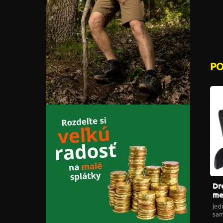
P
Dr
me
jed
sam