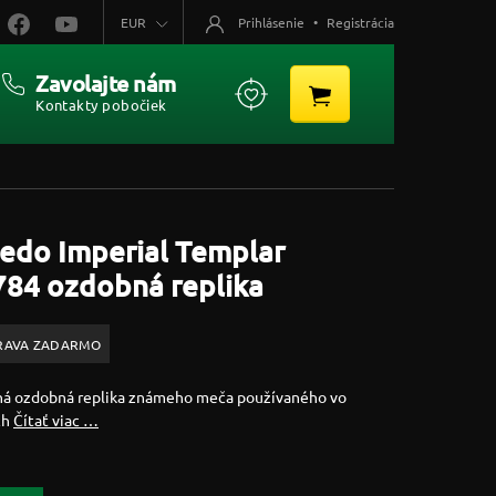
EUR
Prihlásenie
•
Registrácia
Zavolajte nám
Kontakty pobočiek
edo Imperial Templar
784 ozdobná replika
RAVA ZADARMO
ná ozdobná replika známeho meča používaného vo
ch
Čítať viac …