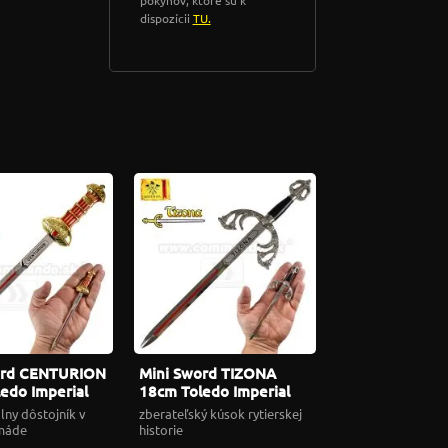
dispozícii
TU.
ord CENTURION
Mini Sword TIZONA
edo Imperial
18cm Toledo Imperial
alý meč
09354 malý meč
lny dôstojník v
zberateľský kúsok rytierskej
rmáde
historie