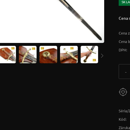
SKL
Cena 
Cena z
Cena 
DPH:
-
Séria/
Kód:
Záruka