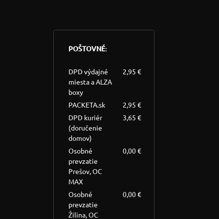
POŠTOVNÉ:
DPD výdajné
2,95 €
miesta a ALZA
boxy
PACKETA.sk
2,95 €
DPD kuriér
3,65 €
(doručenie
domov)
Osobné
0,00 €
prevzatie
Prešov, OC
MAX
Osobné
0,00 €
prevzatie
Žilina, OC