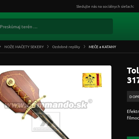
Sledujte nás na sociálnych sieťach:
NOŽE MAČETY SEKERY
Ozdobné repliky
MEČE a KATANY
Tol
31
DOP
Efekt
filmo