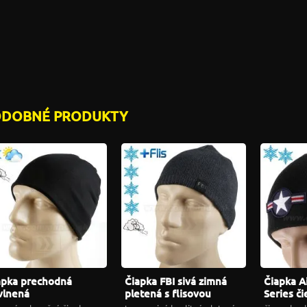
ODOBNÉ PRODUKTY
apka prechodná
Čiapka FBI sivá zimná
Čiapka A
vlnená
pletená s flisovou
Series č
podšívkou
pletená 