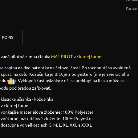
Farba:
POPIS
zvaná pilotná zimná čiapka
MA1 PILOT v čiernej farbe.
 sa zapína na dve patentky na čelovej časti. Po rozopnutí sa uvoľnená
 spustí na čelo. Kožušinka je BIO, je z polyesteru (nie je zvieracieho
odu
). Vyklopná časť ušianky z uší sa preklopí na líca a môže sa
podu pod bradou zafixovať.
klasická ušianka - kožušinka
v čiernej farbe
vonkajšie materiálove zloženie: 100% Polyester
vnútorné materiálové zloženie: 100% Polyester
dostupná vo veľkostiach: S, M, L, XL, XXL a XXXL