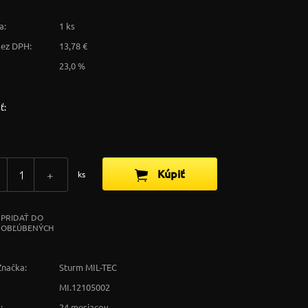
a:
1 ks
bez DPH:
13,78 €
23,0 %
ť:
Kúpiť
+
ks
PRIDAŤ DO
OBĽÚBENÝCH
Značka:
Sturm MIL-TEC
MI.12105002
:
24 mesiacov