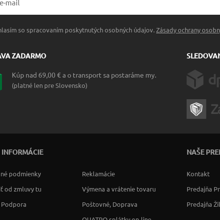
hlasím so spracovaním poskytnutých osobných údajov.
Zásady ochrany osobn
AVA ZADARMO
SLEDOVAN
Kúp nad 69,00 € a o transport sa postaráme my.
(platné len pre Slovensko)
 INFORMÁCIE
NAŠE PRE
né podmienky
Reklamácie
Kontakt
ť od zmluvy tu
Výmena a vrátenie tovaru
Predajňa P
a Podpora
Poštovné, Doprava
Predajňa Ži
QUATRO splátky on-line