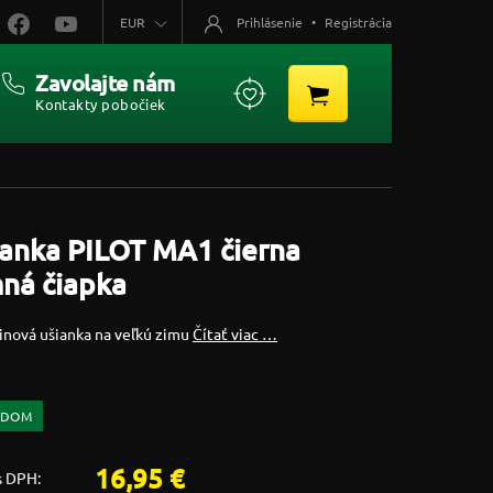
EUR
Prihlásenie
•
Registrácia
Zavolajte nám
Kontakty pobočiek
anka PILOT MA1 čierna
ná čiapka
inová ušianka na veľkú zimu
Čítať viac …
ADOM
16,95 €
s DPH: