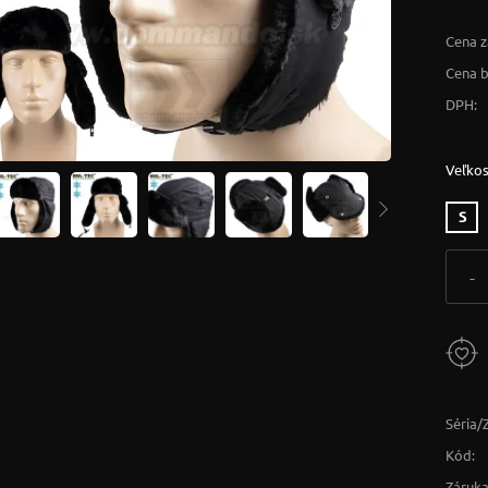
Cena z
Cena 
DPH:
Veľkos
S
-
Séria/
Kód:
Záruka