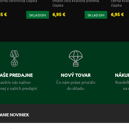
orná celoročná čiapka
tmavo sivá kvalitná pletená
čierna kva
čiapka
čiapka
95 €
6,95 €
6,95 €
SKLADOM
SKLADOM
AŠE PREDAJNE
NOVÝ TOVAR
NÁKUP
avštív nás naživo
Čo nám práve pristálo
Rozdeľt
dnej z našich predajní
do skladu.
na 
LANIE NOVINIEK