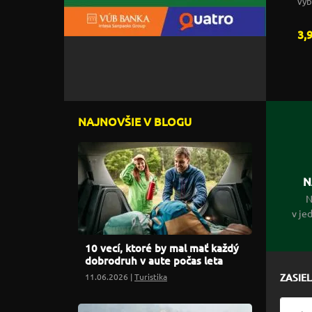
výb
3,
NAJNOVŠIE V BLOGU
N
N
v je
10 vecí, ktoré by mal mať každý
dobrodruh v aute počas leta
11.06.2026 |
Turistika
ZASIE