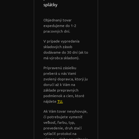
splátky
Objednaný tovar
expedujeme do 1-2
pracovných dní.
V prípade vypredania
skladových zásob
dodávame do 30 dní (ak to
má výrobca skladom).
Pripravenú zásielku
preberá u nás Vami
zvolený dopravca, ktorý ju
doručí až k Vám na
základe prepravných
podmienok a cien, ktoré
nájdete
TU.
Ak Vám tovar nevyhovuje,
či potrebujete vymeniť
veľkosť, farbu, typ,
prevedenie, druh stačí
vytlačiť protokol na
výmenu, alebo na vrátenie