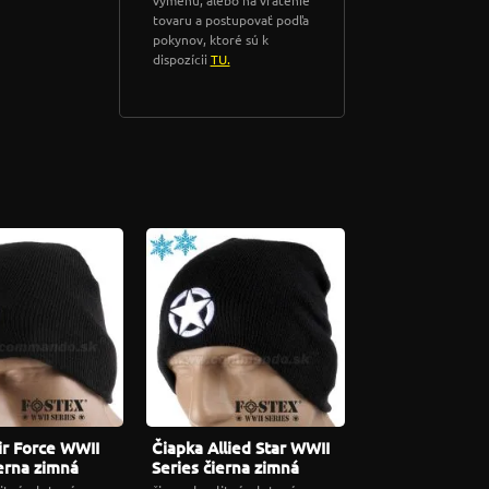
tovaru a postupovať podľa
pokynov, ktoré sú k
dispozícii
TU.
ir Force WWII
Čiapka Allied Star WWII
ierna zimná
Series čierna zimná
Fostex
pletená Fostex