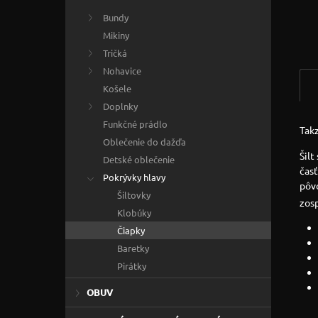
Bundy
Mikiny
Tričká
Nohavice
Košele
Doplnky
Funkčné prádlo
Tak
Oblečenie do dažďa
Šilt
Detské oblečenie
časť
Pokrývky hlavy
pôv
Šiltovky
zos
Klobúky
Čiapky
Baretky
Pirátky
OBUV