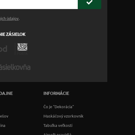
ých údajov
.
IE ZÁSIELOK
DAJNE
INFORMÁCIE
Čo je "Dekorácia"
rešov
Maskáčový vzorkovník
lina
Tabuľka veľkostí
Airsoft pravidlá