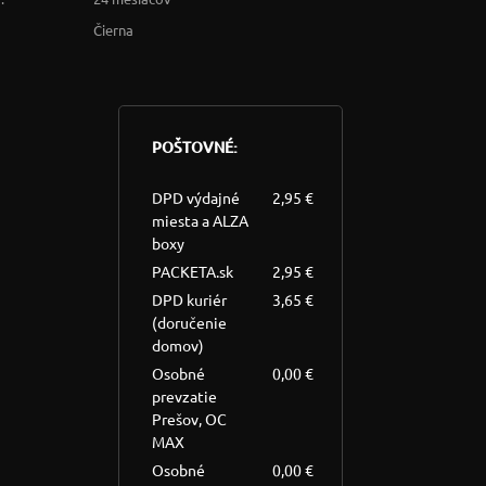
Čierna
POŠTOVNÉ:
DPD výdajné
2,95 €
miesta a ALZA
boxy
PACKETA.sk
2,95 €
DPD kuriér
3,65 €
(doručenie
domov)
Osobné
0,00 €
prevzatie
Prešov, OC
MAX
Osobné
0,00 €