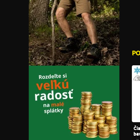
P
Či
ba