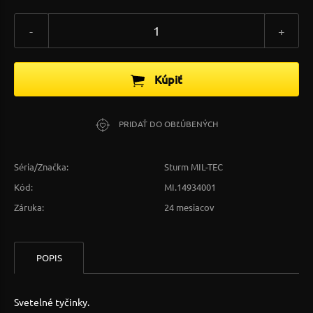
-
+
Kúpiť
PRIDAŤ DO OBĽÚBENÝCH
Séria/Značka:
Sturm MIL-TEC
Kód:
MI.14934001
Záruka:
24 mesiacov
POPIS
Svetelné tyčinky.