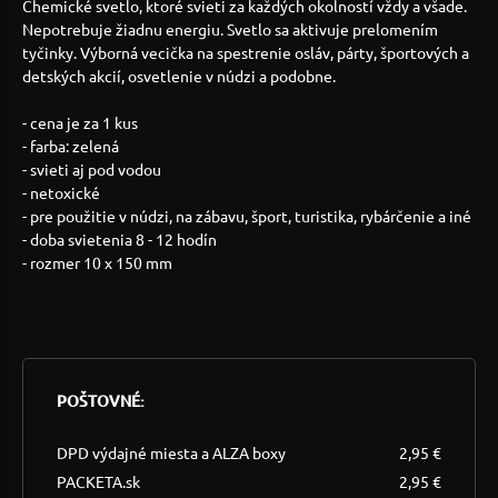
Chemické svetlo, ktoré svieti za každých okolností vždy a všade.
Nepotrebuje žiadnu energiu. Svetlo sa aktivuje prelomením
tyčinky. Výborná vecička na spestrenie osláv, párty, športových a
detských akcií, osvetlenie v núdzi a podobne.
- cena je za 1 kus
- farba: zelená
- svieti aj pod vodou
- netoxické
- pre použitie v núdzi, na zábavu, šport, turistika, rybárčenie a iné
- doba svietenia 8 - 12 hodín
- rozmer 10 x 150 mm
POŠTOVNÉ:
DPD výdajné miesta a ALZA boxy
2,95 €
PACKETA.sk
2,95 €