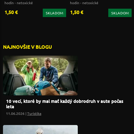
hodín - netoxické
hodín - netoxické
1,50 €
1,50 €
SKLADOM
SKLADOM
NAJNOVŠIE V BLOGU
10 vecí, ktoré by mal mať každý dobrodruh v aute počas
leta
11.06.2026 |
Turistika