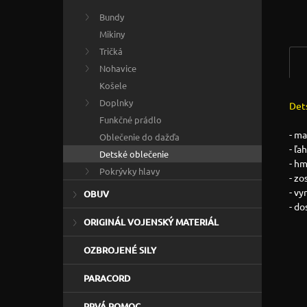
Bundy
Mikiny
Tričká
Nohavice
Košele
Doplnky
Det
Funkčné prádlo
- ma
Oblečenie do dažďa
- ľa
Detské oblečenie
- hm
Pokrývky hlavy
- zo
- v
OBUV
- do
ORIGINÁL VOJENSKÝ MATERIÁL
OZBROJENÉ SILY
PARACORD
PRVÁ POMOC