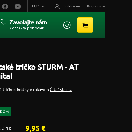
EUR
Prihlásenie
•
Registrácia
Zavolajte nám
Kontakty pobočiek
ské tričko STURM - AT
ital
é tričko s krátkym rukávom
Čítať viac …
ADOM
9,95 €
s DPH: