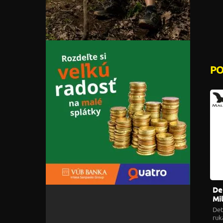
P
Det
Mil
Det
ru