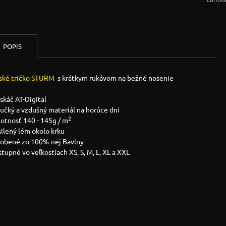
POPIS
ské tričko STURM
s krátkym rukávom na bežné nosenie
skáč AT-Digital
hučký a vzdušný materiál na horúce dni
2
otnosť 140 - 145g / m
silený lém okolo krku
yrobené zo 100%-nej Bavlny
stupné vo veľkostiach XS, S, M, L, XL a XXL