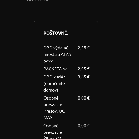
POŠTOVNÉ:
DPD výdajné
2,95 €
miesta a ALZA
boxy
PACKETA.sk
2,95 €
DPD kuriér
3,65 €
(doručenie
domov)
Osobné
0,00 €
prevzatie
Prešov, OC
MAX
Osobné
0,00 €
prevzatie
Žilina, OC