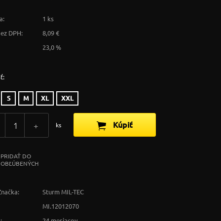
a:
1 ks
bez DPH:
8,09 €
23,0 %
ť:
S
M
XL
XXL
Kúpiť
+
ks
PRIDAŤ DO
OBĽÚBENÝCH
Značka:
Sturm MIL-TEC
MI.12012070
:
24 mesiacov