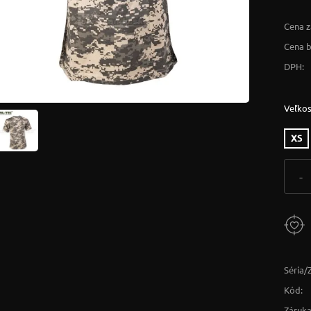
Cena z
Cena 
DPH:
Veľkos
XS
-
Séria/
Kód:
Záruka