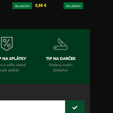
5,95 €
SKLADOM
SKLADOM
 NA SPLÁTKY
TIP NA DARČEK
e si veľkú rádosť
Obdaruj svojho
malé splátky
blízkeho!