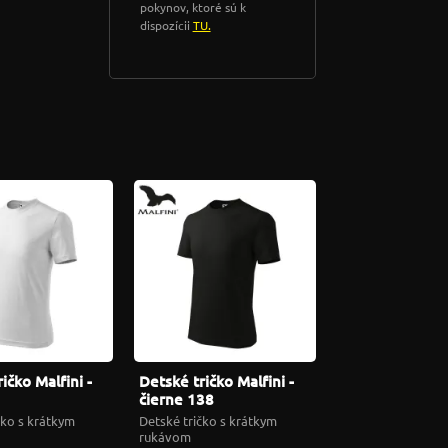
pokynov, ktoré sú k
dispozícii
TU.
ičko Malfini -
Detské tričko Malfini -
čierne 138
čko s krátkym
Detské tričko s krátkym
rukávom