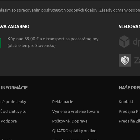
hlasím so spracovaním poskytnutých osobných údajov.
Zásady ochrany osobn
AVA ZADARMO
SLEDOVAN
Kúp nad 69,00 € a o transport sa postaráme my.
(platné len pre Slovensko)
 INFORMÁCIE
NAŠE PRE
né podmienky
Reklamácie
Kontakt
ť od zmluvy tu
Výmena a vrátenie tovaru
Predajňa P
a Podpora
Poštovné, Doprava
Predajňa Ži
QUATRO splátky on-line