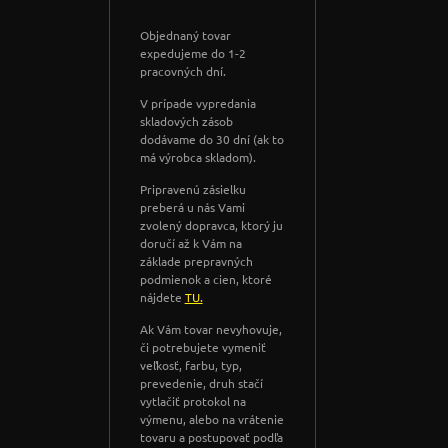
Objednaný tovar
expedujeme do 1-2
pracovných dní.
V prípade vypredania
skladových zásob
dodávame do 30 dní (ak to
má výrobca skladom).
Pripravenú zásielku
preberá u nás Vami
zvolený dopravca, ktorý ju
doručí až k Vám na
základe prepravných
podmienok a cien, ktoré
nájdete
TU.
Ak Vám tovar nevyhovuje,
či potrebujete vymeniť
veľkosť, farbu, typ,
prevedenie, druh stačí
vytlačiť protokol na
výmenu, alebo na vrátenie
tovaru a postupovať podľa