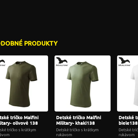
ODOBNÉ PRODUKTY
ské tričko Malfini
Detské tričko Malfini
Detské tr
itary- olivové 138
Military- khaki138
biele138
ské tričko s krátkym
Detské tričko s krátkym
Detské tri
kávom
rukávom
rukávom