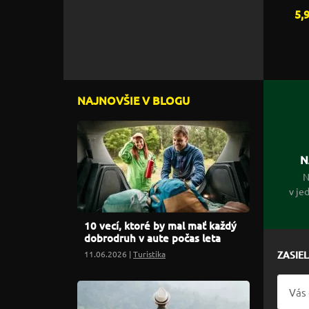
5,
NAJNOVŠIE V BLOGU
N
N
v je
10 vecí, ktoré by mal mať každý
dobrodruh v aute počas leta
11.06.2026 |
Turistika
ZASIE