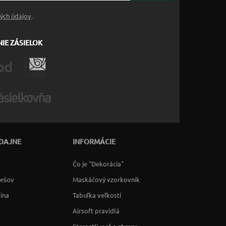
ých údajov
.
IE ZÁSIELOK
DAJNE
INFORMÁCIE
Čo je "Dekorácia"
rešov
Maskáčový vzorkovník
lina
Tabuľka veľkostí
Airsoft pravidlá