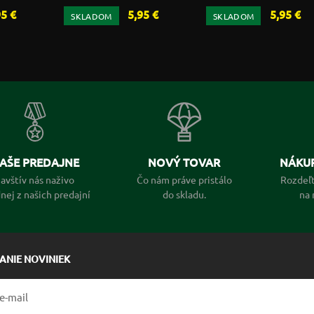
95 €
5,95 €
5,95 €
SKLADOM
SKLADOM
AŠE PREDAJNE
NOVÝ TOVAR
NÁKUP
avštív nás naživo
Čo nám práve pristálo
Rozdeľt
dnej z našich predajní
do skladu.
na 
LANIE NOVINIEK