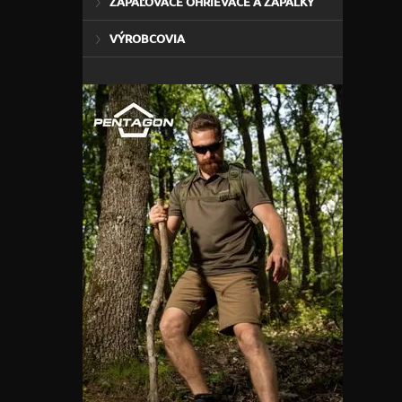
ZAPAĽOVAČE OHRIEVAČE A ZÁPALKY
VÝROBCOVIA