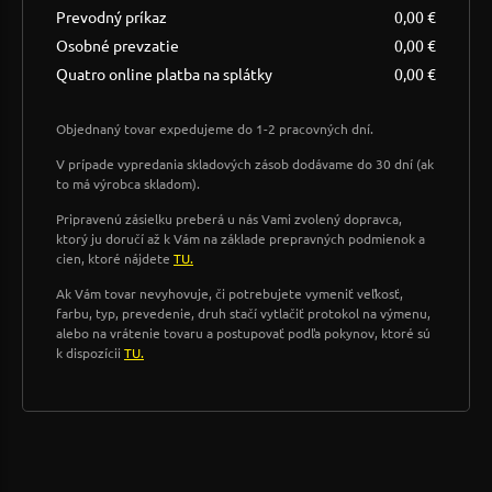
Prevodný príkaz
0,00 €
Osobné prevzatie
0,00 €
Quatro online platba na splátky
0,00 €
Objednaný tovar expedujeme do 1-2 pracovných dní.
V prípade vypredania skladových zásob dodávame do 30 dní (ak
to má výrobca skladom).
Pripravenú zásielku preberá u nás Vami zvolený dopravca,
ktorý ju doručí až k Vám na základe prepravných podmienok a
cien, ktoré nájdete
TU.
Ak Vám tovar nevyhovuje, či potrebujete vymeniť veľkosť,
farbu, typ, prevedenie, druh stačí vytlačiť protokol na výmenu,
alebo na vrátenie tovaru a postupovať podľa pokynov, ktoré sú
k dispozícii
TU.