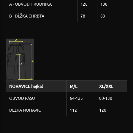
A - OBVOD HRUDNÍKA
128
138
B - DĹŽKA CHRBTA
78
83
NOHAVICE hejkal
M/L
XL/XXL
OBVOD PÁSU
64-125
80-130
DĹŽKA NOHAVIC
112
120