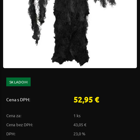
SKLADOM
52,95 €
Cena s DPH:
Cena za:
1 ks
Cena bez DPH:
43,05 €
DPH:
23,0 %