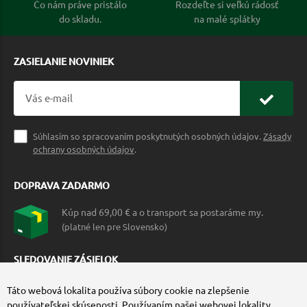
Čo nám práve pristálo
Rozdeľte si veľkú rádosť
do skladu.
na malé splátky
ZASIELANIE NOVINIEK
Súhlasím so spracovaním poskytnutých osobných údajov.
Zásady
ochrany osobných údajov
.
DOPRAVA ZADARMO
Kúp nad 69,00 € a o transport sa postaráme my.
(platné len pre Slovensko)
SLEDOVANIE ZÁSIELOK
Táto webová lokalita používa súbory cookie na zlepšenie
používateľskej skúsenosti. Používaním našej webovej lokality