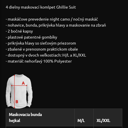
4 dielny maskovací komlpet Ghillie Suit
- maskáčove prevedenie night camo / nočný maskáč
- nohavice, bunda, prikrývka hlavy a maskovanie na zbraň
- 2 bočné kapsy
- plastové patentné gombíky
- prikrývka hlavy so sieťovým priezorom
- zbalené v prenosnom praktickom obale
- dostupný v dvoch veľkostiach: M/L a XL/XXL
- materiál: nehorľavý 100% Polyester
Maskovacia bunda
hejkal
M/L
XL/XXL