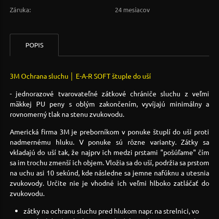
Záruka:
24 mesiacov
POPIS
3M Ochrana sluchu │ E-A-R SOFT štuple do uší
- jednorazové tvarovateľné zátkové chrániče sluchu z veľmi
mäkkej PU peny s oblým zakončením, vyvíjajú minimálny a
rovnomerný tlak na stenu zvukovodu.
Americká firma 3M je preborníkom v ponuke štuplí do uší proti
nadmernému hluku. V ponuke sú rôzne varianty. Zátky sa
vkladajú do uší tak, že najprv ich medzi prstami "pošúľame" čím
sa im trochu zmenší ich objem. Vložia sa do uší, podržia sa prstom
na uchu asi 10 sekúnd, kde následne sa jemne nafúknu a utesnia
zvukovody. Určite nie je vhodné ich veľmi hlboko zatláčať do
zvukovodu.
zátky na ochranu sluchu pred hlukom napr. na strelnici, vo