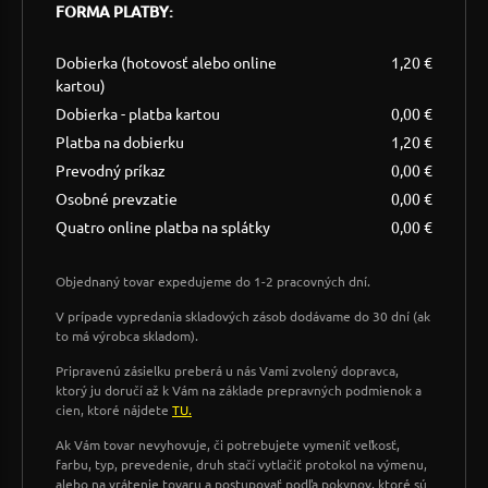
FORMA PLATBY:
Dobierka (hotovosť alebo online
1,20 €
kartou)
Dobierka - platba kartou
0,00 €
Platba na dobierku
1,20 €
Prevodný príkaz
0,00 €
Osobné prevzatie
0,00 €
Quatro online platba na splátky
0,00 €
Objednaný tovar expedujeme do 1-2 pracovných dní.
V prípade vypredania skladových zásob dodávame do 30 dní (ak
to má výrobca skladom).
Pripravenú zásielku preberá u nás Vami zvolený dopravca,
ktorý ju doručí až k Vám na základe prepravných podmienok a
cien, ktoré nájdete
TU.
Ak Vám tovar nevyhovuje, či potrebujete vymeniť veľkosť,
farbu, typ, prevedenie, druh stačí vytlačiť protokol na výmenu,
alebo na vrátenie tovaru a postupovať podľa pokynov, ktoré sú