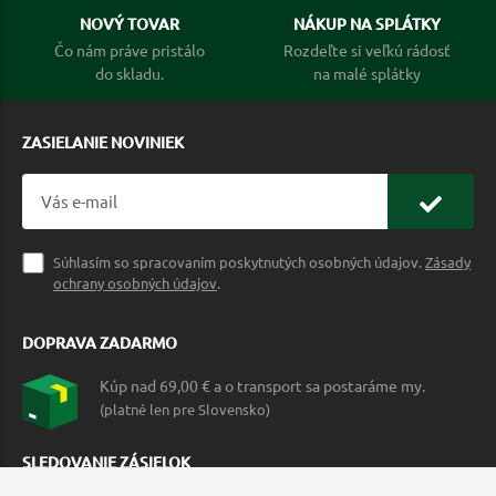
NOVÝ TOVAR
NÁKUP NA SPLÁTKY
Čo nám práve pristálo
Rozdeľte si veľkú rádosť
do skladu.
na malé splátky
ZASIELANIE NOVINIEK
Súhlasím so spracovaním poskytnutých osobných údajov.
Zásady
ochrany osobných údajov
.
DOPRAVA ZADARMO
Kúp nad 69,00 € a o transport sa postaráme my.
(platné len pre Slovensko)
SLEDOVANIE ZÁSIELOK