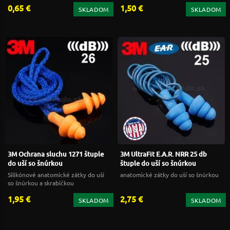
0,65 €
1,50 €
SKLADOM
SKLADOM
3M Ochrana sluchu 1271 štuple
3M UltraFit E.A.R. NRR 25 db
do uší so šnúrkou
štuple do uší so šnúrkou
Silikónové anatomické zátky do uší
anatomické zátky do uší so šnúrkou
so šnúrkou a skrabičkou
1,95 €
2,75 €
SKLADOM
SKLADOM