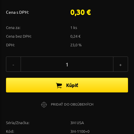
0,30 €
Cena s DPH:
Cena za:
1 ks
Cena bez DPH:
0,24 €
DPH:
23,0 %
-
+
Kúpiť
PRIDAŤ DO OBĽÚBENÝCH
Séria/Značka:
3M USA
Kód:
3M-1100+0