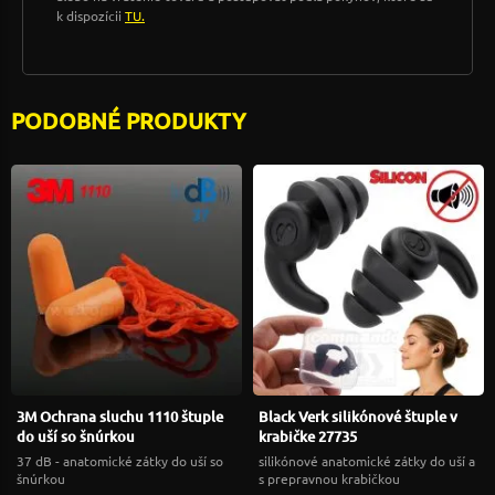
k dispozícii
TU.
PODOBNÉ PRODUKTY
3M Ochrana sluchu 1110 štuple
Black Verk silikónové štuple v
do uší so šnúrkou
krabičke 27735
37 dB - anatomické zátky do uší so
silikónové anatomické zátky do uší a
šnúrkou
s prepravnou krabičkou