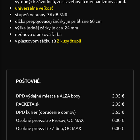
vyrobných závodoch, zo stavebných mechanizmov a pod.
univerzálna veľkosť
stupeň ochrany: 36 dB SNR
dĺžka prepojovacej šnúrky je približne 60 cm
výška jednéj zátky je cca. 24 mm
neónová oranžová farba
v plastovom sáčku sú
2 kusy štuplí
POŠTOVNÉ:
DPD výdajné miesta a ALZA boxy
2,95 €
PACKETA.sk
2,95 €
DPD kuriér (doručenie domov)
3,65 €
Osobné prevzatie Prešov, OC MAX
0,00 €
Osobné prevzatie Žilina, OC MAX
0,00 €