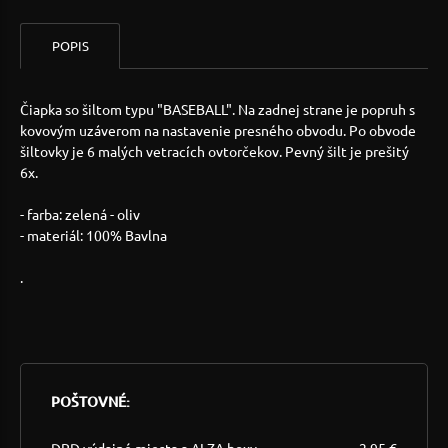
POPIS
Čiapka so šiltom typu "BASEBALL". Na zadnej strane je popruh s
kovovým uzáverom na nastavenie presného obvodu. Po obvode
šiltovky je 6 malých vetracích ovtorčekov. Pevný šilt je prešitý
6x.
- farba: zelená - oliv
- materiál: 100% Bavlna
.
POŠTOVNÉ:
DPD výdajné miesta a ALZA boxy
2,95 €