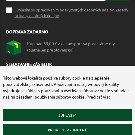
Súhlasím so spracovaním poskytnutých osobných údajov.
Zásady
ochrany osobných údajov
.
DOPRAVA ZADARMO
Kúp nad 69,00 € a o transport sa postaráme my.
(platné len pre Slovensko)
SLEDOVANIE ZÁSIELOK
Táto webová lokalita používa súbory cookie na zlepšenie
používateľskej skúsenosti. Používaním našej webovej lokality
vyjadrujete súhlas s používaním všetkých súborov cookie v súlade s
našimi zásadami používania súborov cookie.
Prečítať viac
SÚHLASÍM
ZÍSKAJTE VIAC O COMMANDO.SK
PRIJAŤ NEVYHNUTNÉ
© 2010-2026 Commando.sk, všetky práva vyhradené.