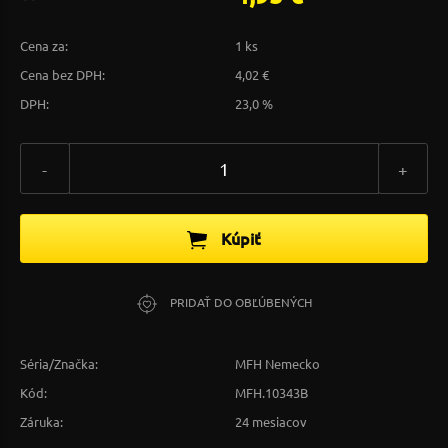
Cena za:
1 ks
Cena bez DPH:
4,02 €
DPH:
23,0 %
-
+
Kúpiť
PRIDAŤ DO OBĽÚBENÝCH
Séria/Značka:
MFH Nemecko
Kód:
MFH.10343B
Záruka:
24 mesiacov