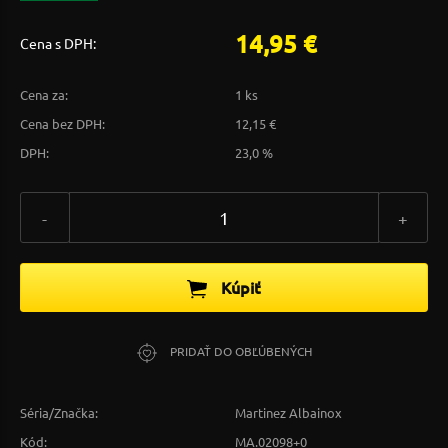
14,95 €
Cena s DPH:
Cena za:
1 ks
Cena bez DPH:
12,15 €
DPH:
23,0 %
-
+
Kúpiť
PRIDAŤ DO OBĽÚBENÝCH
Séria/Značka:
Martinez Albainox
Kód:
MA.02098+0