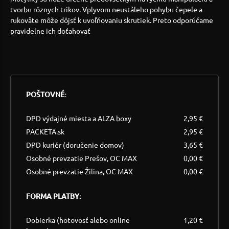
tvorbu rôznych trikov. Vplyvom neustáleho pohybu čepele a
rukoväte môže dôjsť k uvoľňovaniu skrutiek. Preto odporúčame
pravidelne ich doťahovať
POŠTOVNÉ:
DPD výdajné miesta a ALZA boxy
2,95 €
PACKETA.sk
2,95 €
DPD kuriér (doručenie domov)
3,65 €
Osobné prevzatie Prešov, OC MAX
0,00 €
Osobné prevzatie Žilina, OC MAX
0,00 €
FORMA PLATBY:
Dobierka (hotovosť alebo online
1,20 €