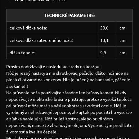
TECHNICKÉ PARAMETRE:
celková dĺžka noža:
23,0
cm
celková dĺžka zatvoreného noža:
13,1
cm
dĺžka čepele:
9,9
cm
Prosím dodržiavajte nasledujúce rady na údržbu:
Nôž je rezný nástroj a nie skrutkovač, páčidlo, dláto, nožnice na
plech či otvárač na konzervy. Nie je určený na hádzanie, páčenie
a sekanie!!!
Na brúsenie noža používajte zásadne len brúsny kameň. Nikdy
nepoužívajte elektrické brúsne prístroje, pretože vysoká teplota
pri brúsení môže mať za následok stratu tvrdosti ocele. Nôž je
vyrobený z nehrdzavejúcej ocele, ale aj tak po použití ho vysušte
a zľahka naolejujte. Nôž priležitostne, alebo pri dlhšom
nepoužívaní, namažte zbraňovým olejom. Výrazne tým predlĺžite
životnosť a kvalitu čepele.
Motýliky sú nože určené predovšetkým na rýchlu manipuláciu a