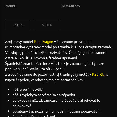
Záruka:
24 mesiacov
POPIS
VIDEA
Zaujímavý model
Red Dragon
v červenom prevedení.
Mimoriadne vydarený model po stránke kvality a dizajnu zároveň.
Vhodný aj pre náročnejšich užívateľov. Čepeľ je jednostranne
ostrá. Rukoväť je kovová a farebne upravená.
Španielská značka Martinez Albainox je známa najmä tým, že
ponúka slúšnú kvalitu za nízku cenu.
Zároveň dávame do pozornosti aj tréningový motýlik
K25 RUI
s
tupou čepeľou, vhodný najmä pre začiatočníkov.
nôž typu "motýlik"
nôž s typickým zatváraním na západku
celokovový nôž t.j. samozrejme čepeľ ale aj rukoväť je
celokovová
obľúbený typ noža najmä medzi mladšími používateľmi
čepeľ: Inox Stainless Steel