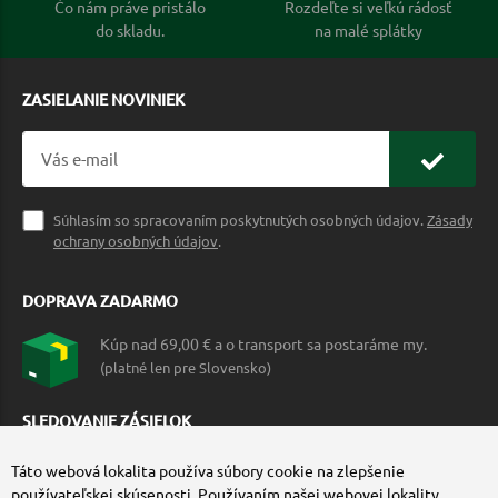
Čo nám práve pristálo
Rozdeľte si veľkú rádosť
do skladu.
na malé splátky
ZASIELANIE NOVINIEK
Súhlasím so spracovaním poskytnutých osobných údajov.
Zásady
ochrany osobných údajov
.
DOPRAVA ZADARMO
Kúp nad 69,00 € a o transport sa postaráme my.
(platné len pre Slovensko)
SLEDOVANIE ZÁSIELOK
Táto webová lokalita používa súbory cookie na zlepšenie
používateľskej skúsenosti. Používaním našej webovej lokality