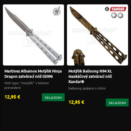
Martinez Albainox Motýlik Ninja
Motýlik Balisong N94 XL
Dragon zatvárací nôž 02096
maskáčový zatvárací nôž
Kandar®
Nôž typu "motýlik" v bielom
prevedení
balisong spájaný s nitmi
12,95 €
SKLADOM
12,95 €
SKLADOM