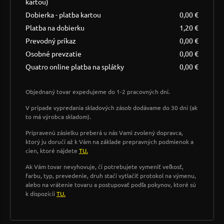
kartou)
Dobierka - platba kartou
0,00 €
Platba na dobierku
1,20 €
Prevodný príkaz
0,00 €
Osobné prevzatie
0,00 €
Quatro online platba na splátky
0,00 €
Objednaný tovar expedujeme do 1-2 pracovných dní.
V prípade vypredania skladových zásob dodávame do 30 dní (ak
to má výrobca skladom).
Pripravenú zásielku preberá u nás Vami zvolený dopravca,
ktorý ju doručí až k Vám na základe prepravných podmienok a
cien, ktoré nájdete
TU.
Ak Vám tovar nevyhovuje, či potrebujete vymeniť veľkosť,
farbu, typ, prevedenie, druh stačí vytlačiť protokol na výmenu,
alebo na vrátenie tovaru a postupovať podľa pokynov, ktoré sú
k dispozícii
TU.