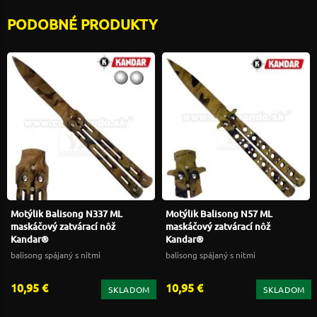
PODOBNÉ PRODUKTY
Motýlik Balisong N337 ML
Motýlik Balisong N57 ML
maskáčový zatvárací nôž
maskáčový zatvárací nôž
Kandar®
Kandar®
balisong spájaný s nitmi
balisong spájaný s nitmi
10,95 €
10,95 €
SKLADOM
SKLADOM