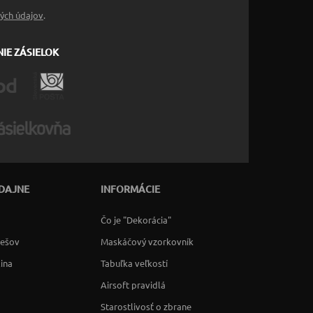
ých údajov
.
IE ZÁSIELOK
DAJNE
INFORMÁCIE
Čo je "Dekorácia"
rešov
Maskáčový vzorkovník
lina
Tabuľka veľkostí
Airsoft pravidlá
Starostlivosť o zbrane