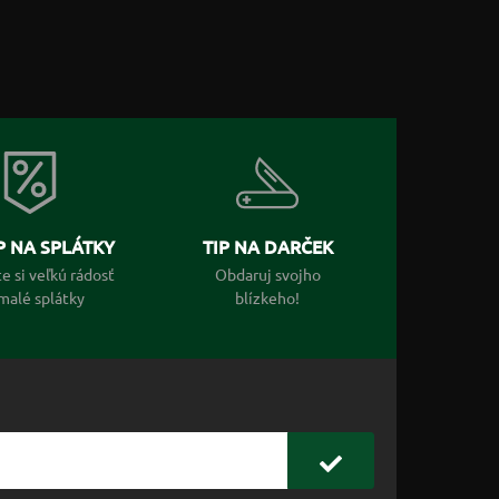
 NA SPLÁTKY
TIP NA DARČEK
e si veľkú rádosť
Obdaruj svojho
malé splátky
blízkeho!