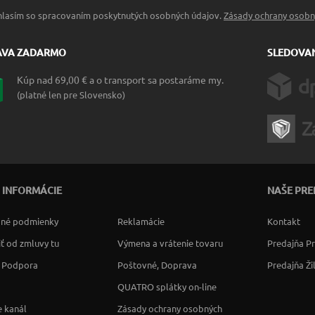
hlasím so spracovaním poskytnutých osobných údajov.
Zásady ochrany osobn
AVA ZADARMO
SLEDOVAN
Kúp nad 69,00 € a o transport sa postaráme my.
(platné len pre Slovensko)
 INFORMÁCIE
NAŠE PRE
né podmienky
Reklamácie
Kontakt
ť od zmluvy tu
Výmena a vrátenie tovaru
Predajňa P
a Podpora
Poštovné, Doprava
Predajňa Ži
QUATRO splátky on-line
 kanál
Zásady ochrany osobných