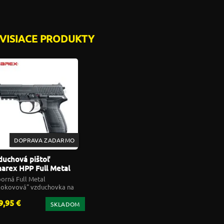
VISIACE PRODUKTY
DOPRAVA ZADARMO
duchová pištoľ
arex HPP Full Metal
2 GBB 4,5mm Airgun
orná Full Metal
tol
lokovová" vzduchovka na
2 s BlowBackom
9,95 €
SKLADOM