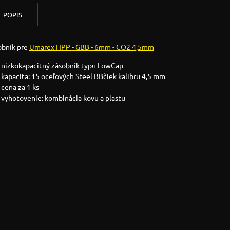
POPIS
obník pre
Umarex HPP - GBB - 6mm - CO2 4,5mm
nizkokapacitný zásobník typu LowCap
kapacita: 15 oceľových Steel BBčiek kalibru 4,5 mm
cena za 1 ks
vyhotovenie: kombinácia kovu a plastu