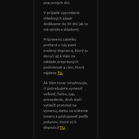
pracovných dní.
V prípade vypredania
skladových zásob
dodávame do 30 dní (ak to
má výrobca skladom).
Pripravenú zásielku
preberá u nás Vami
zvolený dopravca, ktorý ju
doručí až k Vám na
základe prepravných
podmienok a cien, ktoré
nájdete
TU.
Ak Vám tovar nevyhovuje,
či potrebujete vymeniť
veľkosť, farbu, typ,
prevedenie, druh stačí
vytlačiť protokol na
výmenu, alebo na vrátenie
tovaru a postupovať podľa
pokynov, ktoré sú k
dispozícii
TU.