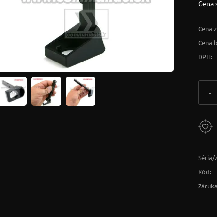
Cena 
Cena z
Cena 
DPH:
-
Séria/
Kód:
Záruka