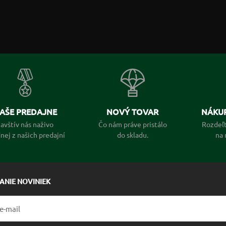
AŠE PREDAJNE
NOVÝ TOVAR
NÁKUP
avštív nás naživo
Čo nám práve pristálo
Rozdeľt
dnej z našich predajní
do skladu.
na 
LANIE NOVINIEK