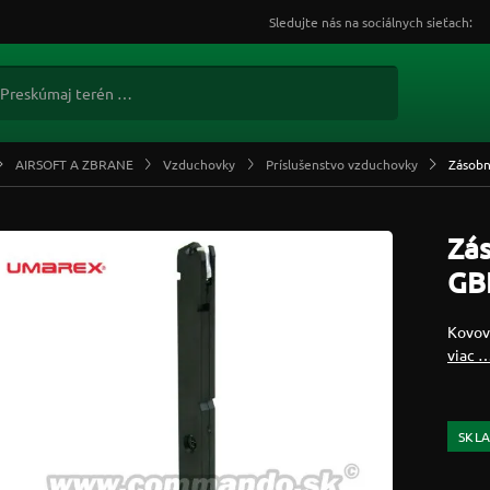
Sledujte nás na sociálnych sieťach:
AIRSOFT A ZBRANE
Vzduchovky
Príslušenstvo vzduchovky
Zásobn
Zá
GB
Kovov
viac 
SKL