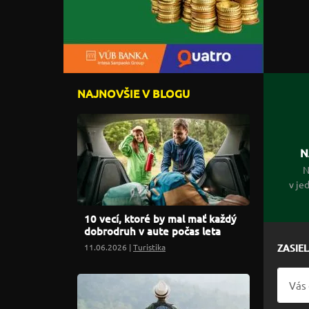
NAJNOVŠIE V BLOGU
N
N
v je
10 vecí, ktoré by mal mať každý
dobrodruh v aute počas leta
11.06.2026 |
Turistika
ZASIE