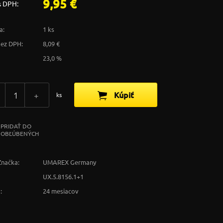
9,95 €
s DPH:
a:
1 ks
bez DPH:
8,09 €
23,0 %
Kúpiť
+
ks
PRIDAŤ DO
OBĽÚBENÝCH
Značka:
UMAREX Germany
UX.5.8156.1+1
:
24 mesiacov