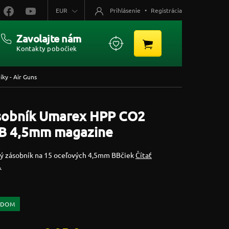
EUR
Prihlásenie
•
Registrácia
Zavolajte nám
Kontakty pobočiek
íky - Air Guns
sobník Umarex HPP CO2
B 4,5mm magazine
ý zásobník na 15 oceľových 4,5mm BBčiek
Čítať
…
ADOM