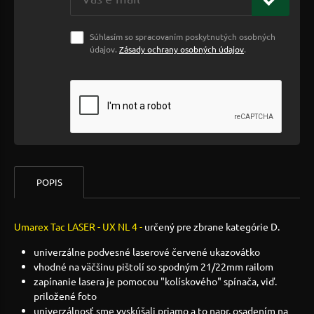
Súhlasím so spracovaním poskytnutých osobných
údajov.
Zásady ochrany osobných údajov
.
POPIS
Umarex Tac LASER - UX NL 4 -
určený pre zbrane kategórie D.
univerzálne podvesné laserové červené ukazovátko
vhodné na väčšinu pištolí so spodným 21/22mm railom
zapínanie lasera je pomocou "kolískového" spínača, viď.
priložené foto
univerzálnosť sme vyskúšali priamo a to napr. osadením na