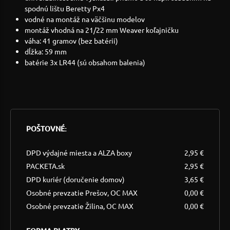
spodnú lištu Beretty Px4
vodné na montáž na väčšinu modelov
montáž vhodná na 21/22 mm Weaver koľajničku
váha: 41 gramov (bez batérii)
dĺžka: 59 mm
batérie 3x LR44 (sú obsahom balenia)
POŠTOVNÉ:
DPD výdajné miesta a ALZA boxy
2,95 €
PACKETA.sk
2,95 €
DPD kuriér (doručenie domov)
3,65 €
Osobné prevzatie Prešov, OC MAX
0,00 €
Osobné prevzatie Žilina, OC MAX
0,00 €