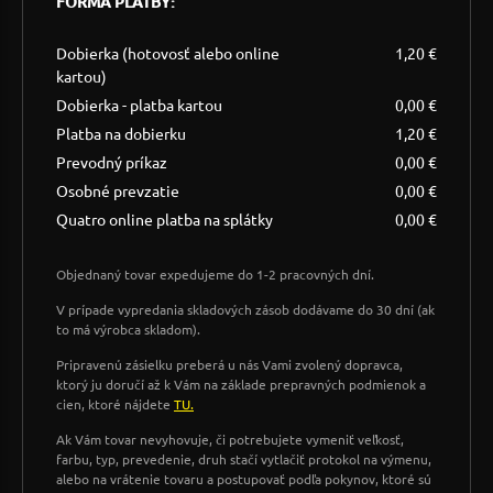
FORMA PLATBY:
Dobierka (hotovosť alebo online
1,20 €
kartou)
Dobierka - platba kartou
0,00 €
Platba na dobierku
1,20 €
Prevodný príkaz
0,00 €
Osobné prevzatie
0,00 €
Quatro online platba na splátky
0,00 €
Objednaný tovar expedujeme do 1-2 pracovných dní.
V prípade vypredania skladových zásob dodávame do 30 dní (ak
to má výrobca skladom).
Pripravenú zásielku preberá u nás Vami zvolený dopravca,
ktorý ju doručí až k Vám na základe prepravných podmienok a
cien, ktoré nájdete
TU.
Ak Vám tovar nevyhovuje, či potrebujete vymeniť veľkosť,
farbu, typ, prevedenie, druh stačí vytlačiť protokol na výmenu,
alebo na vrátenie tovaru a postupovať podľa pokynov, ktoré sú