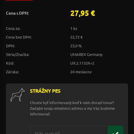
27,95 €
Cena s DPH:
Cena za:
1 ks
Cena bez DPH:
22,72 €
DPH:
23,0 %
Séria/Značka:
UMAREX Germany
Kód:
UX.2.1133X+2
Záruka:
24 mesiacov
STRÁŽNY PES
Chcete byť informovaný keď k nám dorazí tovar?
Zadajte svoju emailovú adresu a my Vás budeme
informovať.