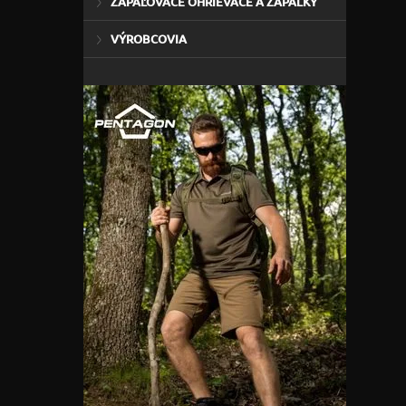
ZAPAĽOVAČE OHRIEVAČE A ZÁPALKY
VÝROBCOVIA