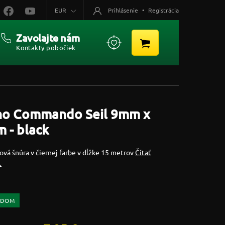
EUR
Prihlásenie
•
Registrácia
Zavolajte nám
Kontakty pobočiek
no Commando Seil 9mm x
 - black
vá šnúra v čiernej farbe v dĺžke 15 metrov
Čítať
…
ADOM