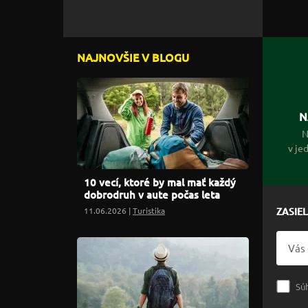
NAJNOVŠIE V BLOGU
N
N
v je
10 vecí, ktoré by mal mať každý
dobrodruh v aute počas leta
11.06.2026 |
Turistika
ZASIE
Sú