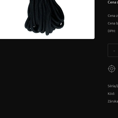
Cena 
Cena z
Cena 
DPH:
-
Séria/
Kód:
Záruka