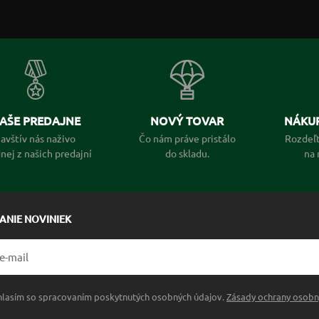
AŠE PREDAJNE
NOVÝ TOVAR
NÁKUP
avštív nás naživo
Čo nám práve pristálo
Rozdeľt
dnej z našich predajní
do skladu.
na 
LANIE NOVINIEK
hlasím so spracovaním poskytnutých osobných údajov.
Zásady ochrany osobn