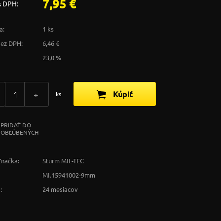
7,95 €
s DPH:
a:
1 ks
bez DPH:
6,46 €
23,0 %
Kúpiť
+
ks
PRIDAŤ DO
OBĽÚBENÝCH
Značka:
Sturm MIL-TEC
MI.15941002-9mm
:
24 mesiacov