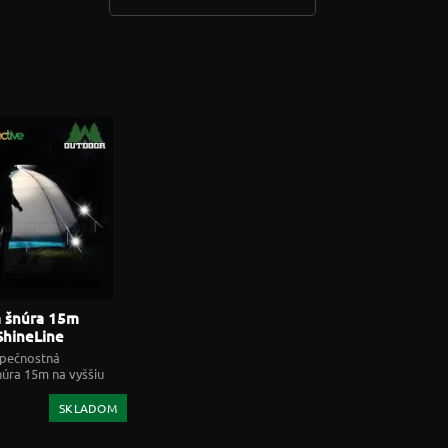
 šnúra 15m
ShineLine
ve Cord Green
zpečnostná
núra 15m na vyššiu
ť
SKLADOM