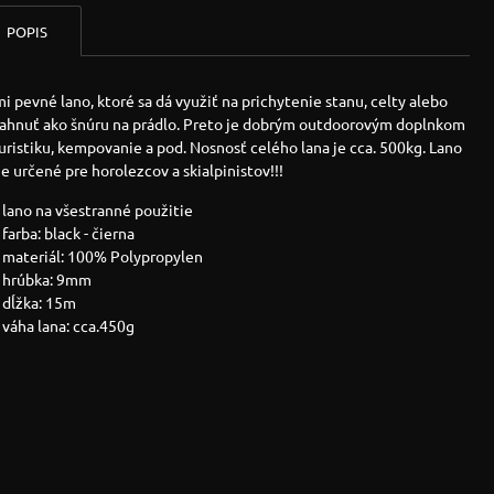
POPIS
i pevné lano, ktoré sa dá využiť na prichytenie stanu, celty alebo
iahnuť ako šnúru na prádlo. Preto je dobrým outdoorovým doplnkom
uristiku, kempovanie a pod. Nosnosť celého lana je cca. 500kg. Lano
je určené pre horolezcov a skialpinistov!!!
lano na všestranné použitie
farba: black - čierna
materiál: 100% Polypropylen
hrúbka: 9mm
dĺžka: 15m
váha lana: cca.450g