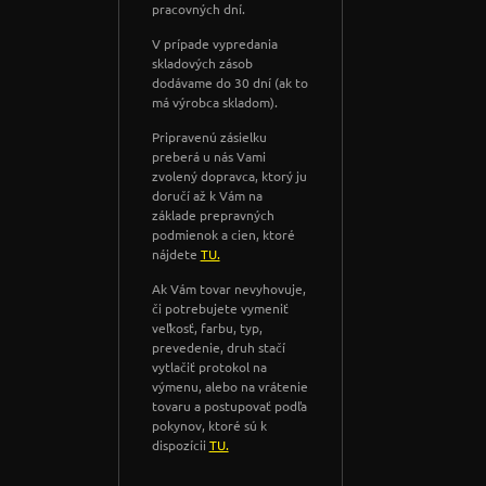
pracovných dní.
V prípade vypredania
skladových zásob
dodávame do 30 dní (ak to
má výrobca skladom).
Pripravenú zásielku
preberá u nás Vami
zvolený dopravca, ktorý ju
doručí až k Vám na
základe prepravných
podmienok a cien, ktoré
nájdete
TU.
Ak Vám tovar nevyhovuje,
či potrebujete vymeniť
veľkosť, farbu, typ,
prevedenie, druh stačí
vytlačiť protokol na
výmenu, alebo na vrátenie
tovaru a postupovať podľa
pokynov, ktoré sú k
dispozícii
TU.