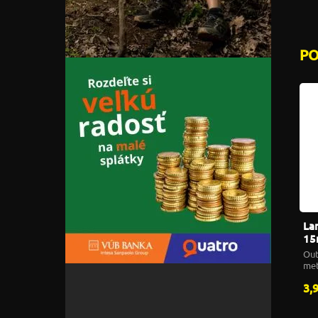
P
La
15
Out
me
3,