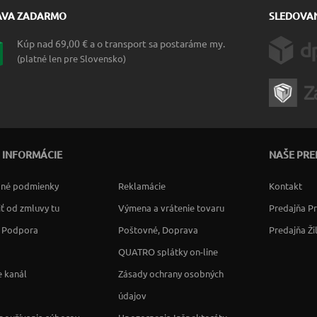
AVA ZADARMO
SLEDOVAN
Kúp nad 69,00 € a o transport sa postaráme my.
(platné len pre Slovensko)
 INFORMÁCIE
NAŠE PRE
né podmienky
Reklamácie
Kontakt
ť od zmluvy tu
Výmena a vrátenie tovaru
Predajňa P
a Podpora
Poštovné, Doprava
Predajňa Ži
QUATRO splátky on-line
 kanál
Zásady ochrany osobných
údajov