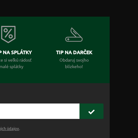
 NA SPLÁTKY
TIP NA DARČEK
e si veľkú rádosť
Obdaruj svojho
malé splátky
blízkeho!
ých údajov
.