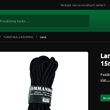
Sledujte nás na sociálnych sieťach:
TURISTIKA a KEMPING
Laná
La
15m
Padáko
viac 
SKL