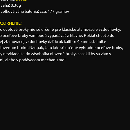
váha: 0,36g
celková váha balenia: cca. 177 gramov
ZORNENIE:
o oceľové broky nie sú určené pre klasické zlamovacie vzduchovky,
o oceľové broky vám budú vypadávať z hlavne. Pokiaľ chcete do
ej zlamovacej vzduchovky dať brok kalibru 4,5mm, siahnite
olovenom broku. Naopak, tam kde sú určené výhradne oceľové broky,
y nevkladajte do zásobníka olovené broky, zasekli by sa vám v
vni, alebo v podávacom mechanizme!