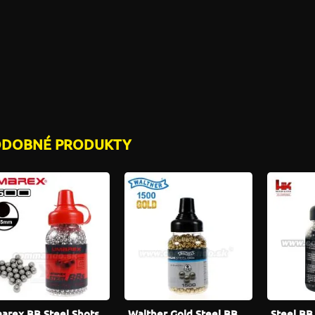
ODOBNÉ PRODUKTY
arex BB Steel Shots
Walther Gold Steel BB
Steel BB