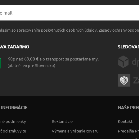
hlasím so spracovaním poskytnutých osobných údajov.
Zásady ochrany osobn
AVA ZADARMO
SLEDOVAN
Kúp nad 69,00 € a o transport sa postaráme my.
(platné len pre Slovensko)
 INFORMÁCIE
NAŠE PRE
né podmienky
Reklamácie
Kontakt
ť od zmluvy tu
Výmena a vrátenie tovaru
Predajňa P