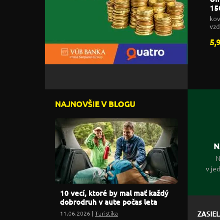
15
4,
kov
vzd
4,
5,
NAJNOVŠIE V BLOGU
N
N
v je
10 vecí, ktoré by mal mať každý
dobrodruh v aute počas leta
11.06.2026 |
Turistika
ZASIE