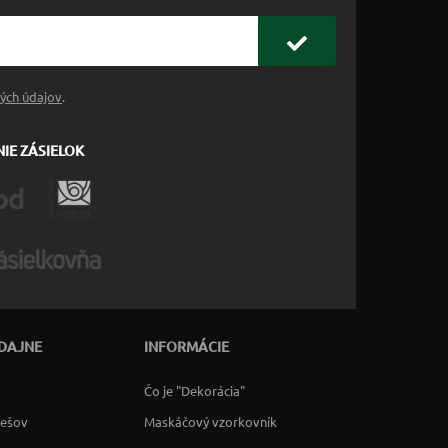
ých údajov
.
IE ZÁSIELOK
DAJNE
INFORMÁCIE
Čo je "Dekorácia"
rešov
Maskáčový vzorkovník