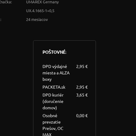
Značka:
UMAREX Germany
UX.4.1665-1+0,5
:
24 mesiacov
POŠTOVNÉ:
DPD výdajné
2,95 €
miesta a ALZA
boxy
PACKETA.sk
2,95 €
DPD kuriér
3,65 €
(doručenie
domov)
Osobné
0,00 €
prevzatie
Prešov, OC
MAX