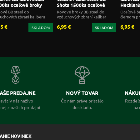
00ks oceľové broky
Shots 1500ks oceľové
Heckler
5mm
broky 4,5mm
oceľové
ové BB steel do
Kovové broky BB steel do
Oceľové br
uchových zbraní kaliberu
vzduchových zbraní kaliber
čiernom pr
5mm
4,5mm
kaliberu 4
95 €
6,95 €
6,95 €
SKLADOM
SKLADOM
AŠE PREDAJNE
NOVÝ TOVAR
NÁKUP
avštív nás naživo
Čo nám práve pristálo
Rozdeľt
dnej z našich predajní
do skladu.
na 
LANIE NOVINIEK