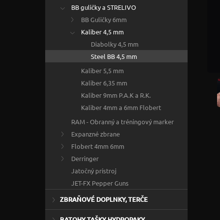
BB guličky a STRELIVO
BB Guličky 6mm
Kaliber 4,5 mm
Diabolky 4,5 mm
Steel BB 4,5 mm
Kaliber 5,5 mm
Kaliber 6,35 mm
Kaliber 9mm P.A.K a R.K.
Kaliber 4mm a 6mm Flobert
RAM - Obranný a tréningový marker
Expanzné zbrane
Flobert 4mm 6mm
Derringer
Jatočný prístroj
JET-FX Pepper Guns
ZBRAŇOVÉ DOPLNKY, TERČE
BATOHY TAŠKY HYDROPAKY