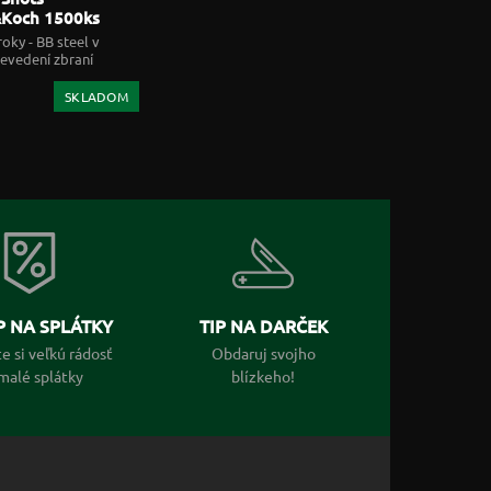
&Koch 1500ks
 broky 4,5mm
oky - BB steel v
evedení zbraní
,5 mm
SKLADOM
 NA SPLÁTKY
TIP NA DARČEK
e si veľkú rádosť
Obdaruj svojho
malé splátky
blízkeho!