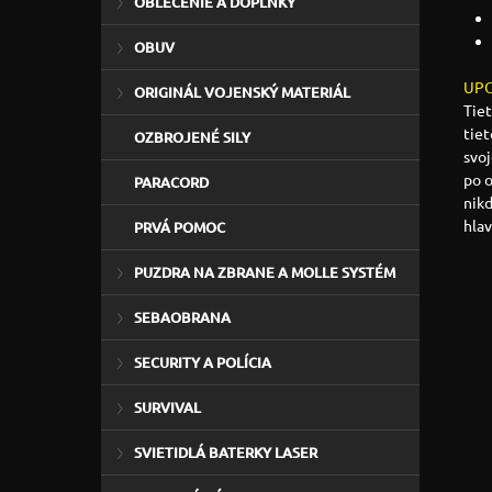
OBLEČENIE A DOPLNKY
OBUV
UPO
ORIGINÁL VOJENSKÝ MATERIÁL
Tiet
tiet
OZBROJENÉ SILY
svoj
po 
PARACORD
nikd
hla
PRVÁ POMOC
PUZDRA NA ZBRANE A MOLLE SYSTÉM
SEBAOBRANA
SECURITY A POLÍCIA
SURVIVAL
SVIETIDLÁ BATERKY LASER