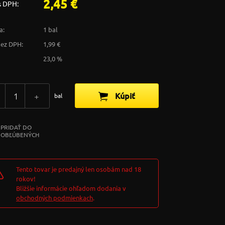
2,45 €
s DPH:
a:
1 bal
bez DPH:
1,99 €
23,0 %
Kúpiť
+
bal
PRIDAŤ DO
OBĽÚBENÝCH
Tento tovar je predajný len osobám nad 18
rokov!
Bližšie informácie ohľadom dodania v
obchodných podmienkach
.