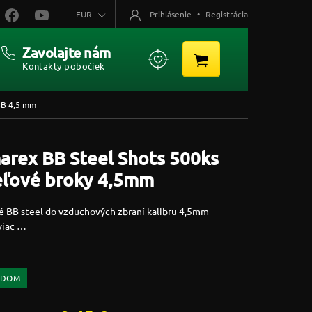
EUR
Prihlásenie
•
Registrácia
Zavolajte nám
Kontakty pobočiek
BB 4,5 mm
arex BB Steel Shots 500ks
eľové broky 4,5mm
é BB steel do vzduchových zbraní kalibru 4,5mm
viac …
ADOM