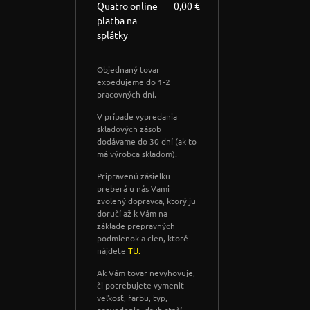
Quatro online
0,00 €
platba na
splátky
Objednaný tovar
expedujeme do 1-2
pracovných dní.
V prípade vypredania
skladových zásob
dodávame do 30 dní (ak to
má výrobca skladom).
Pripravenú zásielku
preberá u nás Vami
zvolený dopravca, ktorý ju
doručí až k Vám na
základe prepravných
podmienok a cien, ktoré
nájdete
TU.
Ak Vám tovar nevyhovuje,
či potrebujete vymeniť
veľkosť, farbu, typ,