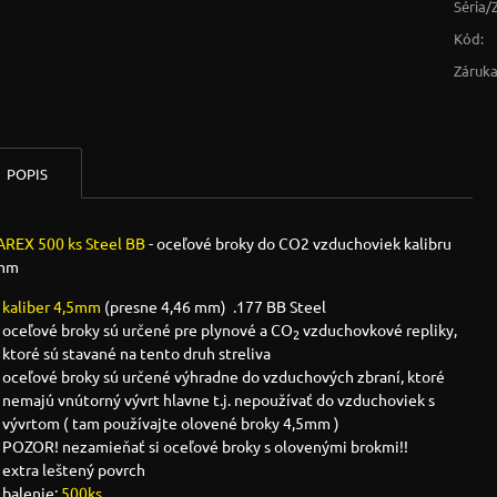
Séria/
Kód:
Záruka
POPIS
REX 500 ks
Steel BB
- oceľové broky do CO2 vzduchoviek kalibru
mm
kaliber 4,5mm
(presne 4,46 mm) .177 BB Steel
oceľové broky sú určené pre plynové a CO
vzduchovkové repliky,
2
ktoré sú stavané na tento druh streliva
oceľové broky sú určené výhradne do vzduchových zbraní, ktoré
nemajú vnútorný vývrt hlavne t.j. nepoužívať do vzduchoviek s
vývrtom ( tam používajte olovené broky 4,5mm )
POZOR! nezamieňať si oceľové broky s olovenými brokmi!!
extra leštený povrch
balenie:
500ks