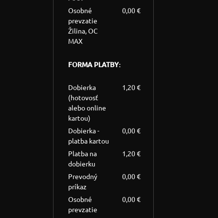
Osobné
0,00 €
prevzatie
Žilina, OC
MAX
FORMA PLATBY:
Dobierka
1,20 €
(hotovosť
alebo online
kartou)
Dobierka -
0,00 €
platba kartou
Platba na
1,20 €
dobierku
Prevodný
0,00 €
príkaz
Osobné
0,00 €
prevzatie