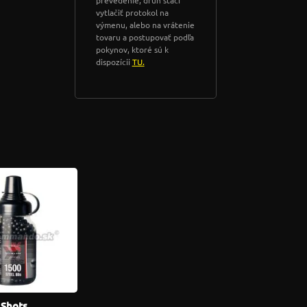
prevedenie, druh stačí
vytlačiť protokol na
výmenu, alebo na vrátenie
tovaru a postupovať podľa
pokynov, ktoré sú k
dispozícii
TU.
 Shots