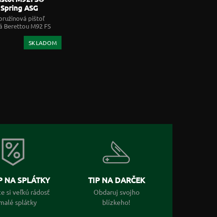
 Spring ASG
097
ružinová pištoľ
á Berettou M92 FS
SKLADOM
 NA SPLÁTKY
TIP NA DARČEK
e si veľkú rádosť
Obdaruj svojho
malé splátky
blízkeho!