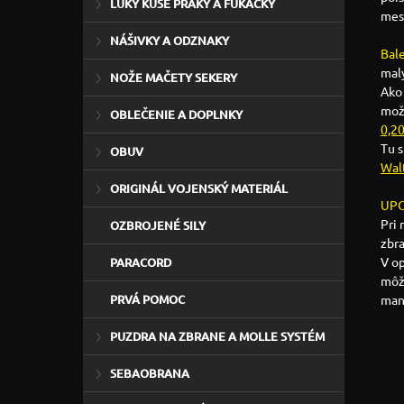
LUKY KUŠE PRAKY A FÚKAČKY
mes
NÁŠIVKY A ODZNAKY
Bal
malý
NOŽE MAČETY SEKERY
Ako 
mož
OBLEČENIE A DOPLNKY
0,2
Tu 
OBUV
Wal
ORIGINÁL VOJENSKÝ MATERIÁL
UPO
Pri
OZBROJENÉ SILY
zbr
V o
PARACORD
môže
man
PRVÁ POMOC
PUZDRA NA ZBRANE A MOLLE SYSTÉM
SEBAOBRANA