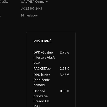
Značka:
WALTHER Germany
UX.2.5109-24+3
:
24 mesiacov
POŠTOVNÉ:
DPD výdajné
2,95 €
miesta a ALZA
boxy
PACKETA.sk
2,95 €
DPD kuriér
3,65 €
(doručenie
domov)
Osobné
0,00 €
prevzatie
Prešov, OC
MAX