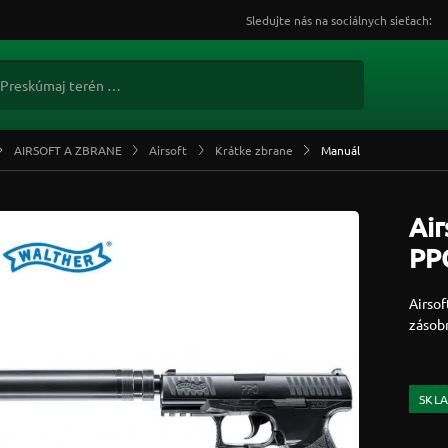
Sledujte nás na sociálnych sieťach:
AIRSOFT A ZBRANE
Airsoft
Krátke zbrane
Manuál
Air
PP
Airso
zásob
SKL