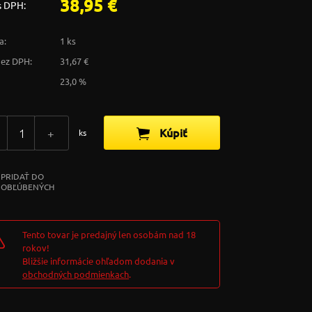
38,95 €
s DPH:
a:
1 ks
bez DPH:
31,67 €
23,0 %
Kúpiť
+
ks
PRIDAŤ DO
OBĽÚBENÝCH
Tento tovar je predajný len osobám nad 18
rokov!
Bližšie informácie ohľadom dodania v
obchodných podmienkach
.