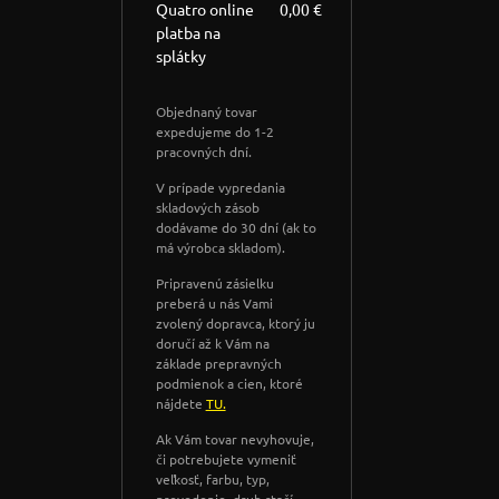
Quatro online
0,00 €
platba na
splátky
Objednaný tovar
expedujeme do 1-2
pracovných dní.
V prípade vypredania
skladových zásob
dodávame do 30 dní (ak to
má výrobca skladom).
Pripravenú zásielku
preberá u nás Vami
zvolený dopravca, ktorý ju
doručí až k Vám na
základe prepravných
podmienok a cien, ktoré
nájdete
TU.
Ak Vám tovar nevyhovuje,
či potrebujete vymeniť
veľkosť, farbu, typ,