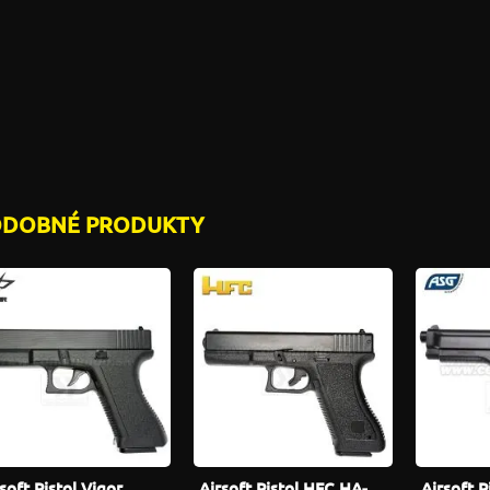
ODOBNÉ PRODUKTY
soft Pistol Vigor
Airsoft Pistol HFC HA-
Airsoft 