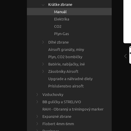
Krátke zbrane
Manuál
Elektrika
CO2
Plyn-Gas
Dlhé zbrane
Airsoft granáty, míny
Plyn, CO2 bombičky
Batérie, nabíjačky, iné
Zásobníky Airsoft
Upgrade a náhradné diely
Príslušenstvo airsoft
Vzduchovky
BB guličky a STRELIVO
RAM - Obranný a tréningový marker
Expanzné zbrane
Flobert 4mm 6mm
Derringer