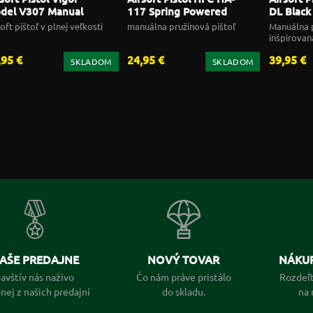
del V307 Manual
117 Spring Powered
DL Black
mm
ASG 6mm
6mm 14
soft pištoľ v plnej veľkosti
manuálna pružinová pištoľ
Manuálna p
inšpirovan
,95 €
24,95 €
39,95 €
SKLADOM
SKLADOM
AŠE PREDAJNE
NOVÝ TOVAR
NÁKUP
avštív nás naživo
Čo nám práve pristálo
Rozdeľt
dnej z našich predajní
do skladu.
na 