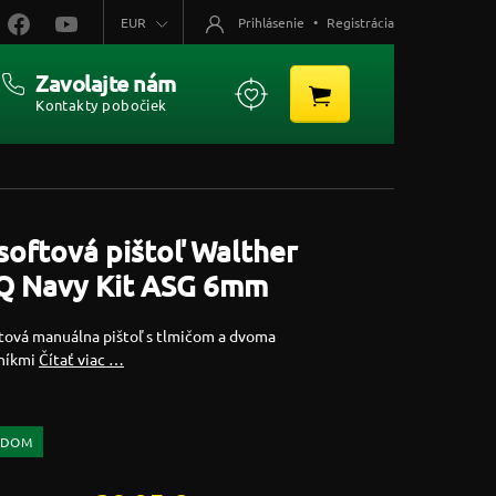
EUR
Prihlásenie
•
Registrácia
Zavolajte nám
Kontakty pobočiek
softová pištoľ Walther
Q Navy Kit ASG 6mm
ftová manuálna pištoľ s tlmičom a dvoma
níkmi
Čítať viac …
ADOM