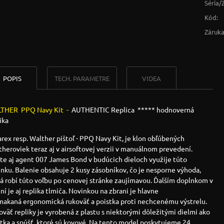
Séria/
Kód:
Záruka
POPIS
TECH. PARAMETRE
VIDEA
THER PPQ Navy Kit -
AUTHENTIC Replica ***** hodnoverná
ika
ex resp. Walther pištoľ - PPQ Navy Kit, je klon obľúbených
heroviek teraz aj v airsoftovej verzii v manuálnom prevedení.
te aj agent 007 James Bond v budúcich dieloch využije túto
nku. Balenie obsahuje 2 kusy zásobníkov, čo je nesporne výhoda,
á robí túto voľbu po cenovej stránke zaujímavou. Ďalším doplnkom v
ní je aj replika tlmiča. Novinkou na zbrani je hlavne
makaná ergonomická rukoväť a poistka proti nechcenému výstrelu.
väť repliky je vyrobená z plastu s niektorými dôležitými dielmi ako
tka a spúšť, ktoré sú kovové. Na tento model poskytujeme 24