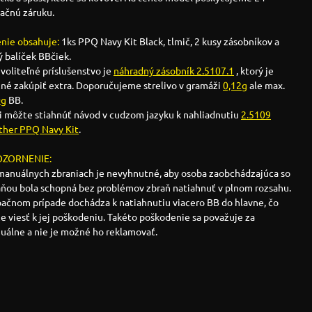
ačnú záruku.
enie obsahuje:
1ks PPQ Navy Kit Black, tlmič, 2 kusy zásobníkov a
 balíček BBčiek.
voliteľné príslušenstvo je
náhradný zásobník 2.5107.1
, ktorý je
né zakúpiť extra. Doporučujeme strelivo v gramáži
0,12g
ale max.
0g
BB.
si môžte stiahnúť návod v cudzom jazyku k nahliadnutiu
2.5109
ther PPQ Navy Kit
.
ZORNENIE:
 manuálnych zbraniach je nevyhnutné, aby osoba zaobchádzajúca so
aňou bola schopná bez problémov zbraň natiahnuť v plnom rozsahu.
pačnom prípade dochádza k natiahnutiu viacero BB do hlavne, čo
 viesť k jej poškodeniu. Takéto poškodenie sa považuje za
uálne a nie je možné ho reklamovať.