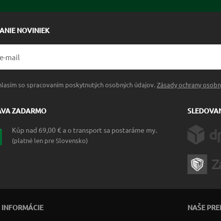
LANIE NOVINIEK
hlasím so spracovaním poskytnutých osobných údajov.
Zásady ochrany osobn
AVA ZADARMO
SLEDOVAN
Kúp nad 69,00 € a o transport sa postaráme my.
(platné len pre Slovensko)
 INFORMÁCIE
NAŠE PRE