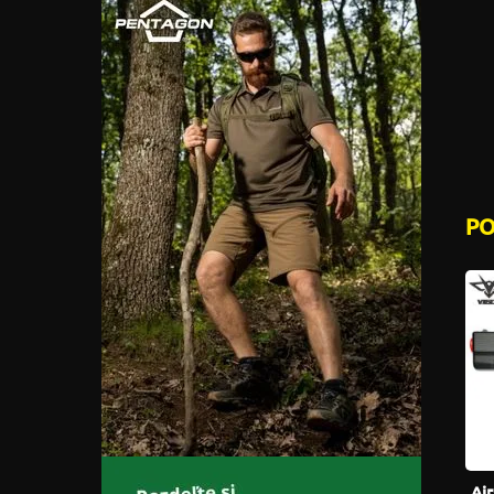
P
Air