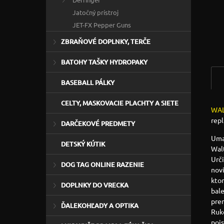
Jatočný prístroj
JET-FX Pepper Guns
ZBRAŇOVÉ DOPLNKY, TERČE
BATOHY TAŠKY HYDROPAKY
BASEBALL PÁLKY
CELTY, MASKOVACIE PLACHTY A SIETE
WAL
repl
DARČEKOVÉ PREDMETY
Umar
DETSKÝ KÚTIK
Walt
Urči
DOG TAG ONLINE RAZENIE
novi
ktor
DOPLNKY DO VRECKA
bale
pre
ĎALEKOHĽADY A OPTIKA
Ruko
pois