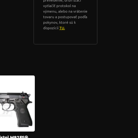
prevedenie, druh stačí
vytlačiť protokol na
výmenu, alebo na vrátenie
tovaru a postupovať podľa
pokynov, ktoré sú k
dispozícii
TU.
Pistol M92FS®