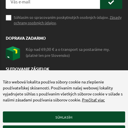
Súhlasím so spracovaním poskytnutých osobných údajov.
Zásady
ochrany osobných údajov
.
DOPRAVA ZADARMO
Kúp nad 69,00 € a o transport sa postaráme my.
(platné len pre Slovensko)
SLEDOVANIE ZÁSIELOK
Táto webová lokalita používa súbory cookie na zlepšenie
používateľskej skúsenosti. Používaním našej webovej lokality
vyjadrujete súhlas s používaním všetkých súborov cookie v súlade s
našimi zásadami používania súborov cookie.
Prečítať viac
SÚHLASÍM
ZÍSKAJTE VIAC O COMMANDO.SK