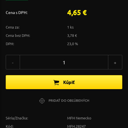
4,65 €
Cena s DPH:
Cena za:
1 ks
Cena bez DPH:
3,78 €
DPH:
23,0 %
-
+
Kúpiť
PRIDAŤ DO OBĽÚBENÝCH
Séria/Značka:
MFH Nemecko
Kód:
MFH.28247