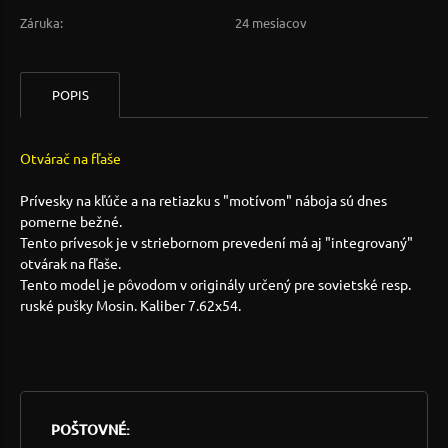
Záruka:
24 mesiacov
POPIS
Otvárač na fľaše
Prívesky na kľúče a na retiazku s "motívom" náboja sú dnes
pomerne bežné.
Tento prívesok je v striebornom prevedení má aj "integrovaný"
otvárak na fľaše.
Tento model je pôvodom v originály určený pre sovietské resp.
ruské pušky Mosin. Kaliber 7.62x54.
POŠTOVNÉ: