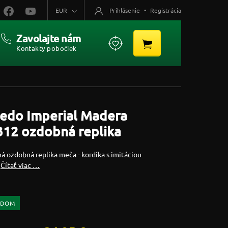
EUR
Prihlásenie
•
Registrácia
Zavolajte nám
Kontakty pobočiek
ledo Imperial Madera
312 ozdobná replika
á ozdobná replika meča - kordíka s imitáciou
y
Čítať viac …
ADOM