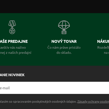
AŠE PREDAJNE
NOVÝ TOVAR
NÁKUP
avštív nás naživo
Čo nám práve pristálo
Rozdeľt
dnej z našich predajní
do skladu.
na 
LANIE NOVINIEK
hlasím so spracovaním poskytnutých osobných údajov.
Zásady ochrany osobn