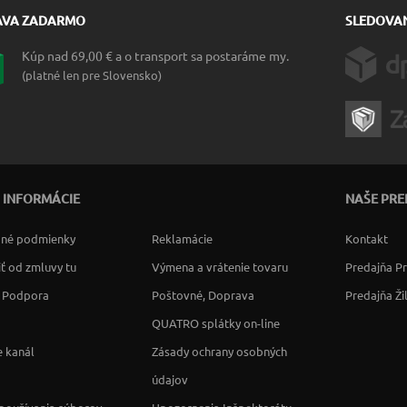
AVA ZADARMO
SLEDOVAN
Kúp nad 69,00 € a o transport sa postaráme my.
(platné len pre Slovensko)
 INFORMÁCIE
NAŠE PRE
né podmienky
Reklamácie
Kontakt
ť od zmluvy tu
Výmena a vrátenie tovaru
Predajňa P
a Podpora
Poštovné, Doprava
Predajňa Ži
QUATRO splátky on-line
 kanál
Zásady ochrany osobných
údajov