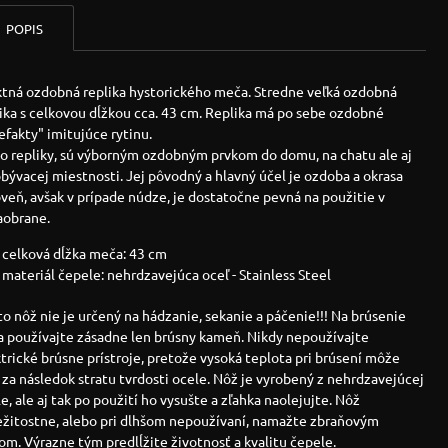
POPIS
ktná ozdobná replika hystorického meča. Stredne veľká ozdobná
ika s celkovou dĺžkou cca. 43 cm. Replika má po sebe ozdobné
efakty" imitujúce rytinu.
to repliky, sú výborným ozdobným prvkom do domu, na chatu ale aj
bývacej miestnosti. Jej pôvodný a hlavný účel je ozdoba a okrasa
veň, avšak v prípade núdze, je dostatočne pevná na použitie v
aobrane.
celková dĺžka meča: 43 cm
materiál čepele: nehrdzavejúca oceľ - Stainless Steel
o nôž nie je určený na hádzanie, sekanie a páčenie!!! Na brúsenie
a používajte zásadne len brúsny kameň. Nikdy nepoužívajte
trické brúsne prístroje, pretože vysoká teplota pri brúsení môže
za následok stratu tvrdosti ocele. Nôž je vyrobený z nehrdzavejúcej
e, ale aj tak po použití ho vysušte a zľahka naolejujte. Nôž
ležitostne, alebo pri dlhšom nepoužívaní, namažte zbraňovým
om. Výrazne tým predlĺžite životnosť a kvalitu čepele.