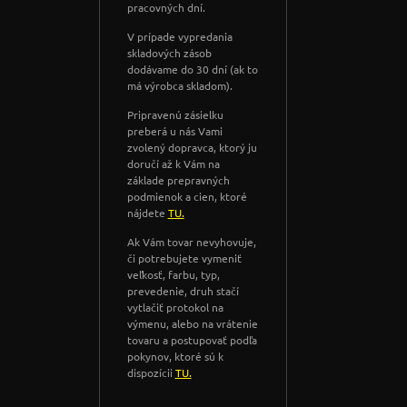
pracovných dní.
V prípade vypredania
skladových zásob
dodávame do 30 dní (ak to
má výrobca skladom).
Pripravenú zásielku
preberá u nás Vami
zvolený dopravca, ktorý ju
doručí až k Vám na
základe prepravných
podmienok a cien, ktoré
nájdete
TU.
Ak Vám tovar nevyhovuje,
či potrebujete vymeniť
veľkosť, farbu, typ,
prevedenie, druh stačí
vytlačiť protokol na
výmenu, alebo na vrátenie
tovaru a postupovať podľa
pokynov, ktoré sú k
dispozícii
TU.