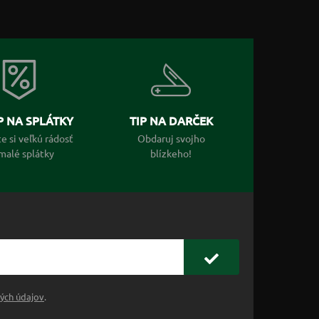
 NA SPLÁTKY
TIP NA DARČEK
e si veľkú rádosť
Obdaruj svojho
malé splátky
blízkeho!
ých údajov
.