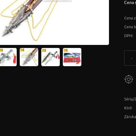
Cena 
Cena z
Cena 
DPH:
-
Séria/
Kód:
Záruka