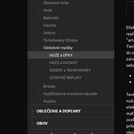
Zľavnené nože
Nože
Bajonety
Mačety
Efe
Sekery
repl
"art
Tomahawky Oštepy
Tie
Ozdobné repliky
do o
NOŽE a DÝKY
záro
MEČE a KATANY
seb
SEKERY a TAMAHAWKY
OSTATNÉ REPLIKY
Brúsky
Multifunkčné vreckové náradie
Tent
nož
Puzdra
elek
OBLEČENIE A DOPLNKY
mať 
ocel
OBUV
prí
olej