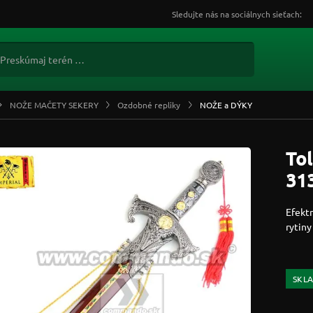
Sledujte nás na sociálnych sieťach:
NOŽE MAČETY SEKERY
Ozdobné repliky
NOŽE a DÝKY
To
31
Efektn
rytin
SKL