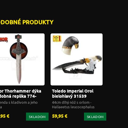
ODOBNÉ PRODUKTY
or Thorhammer dýka
Toledo Imperial Orol
dobná replika 774-
bielohlavý 31539
2
ozdobná replika
enda s kladivom a jeho
44cm dlhý nôž s orlom -
a
Haliaeetus leucocephalus
,95 €
59,95 €
SKLADOM
SKLADOM