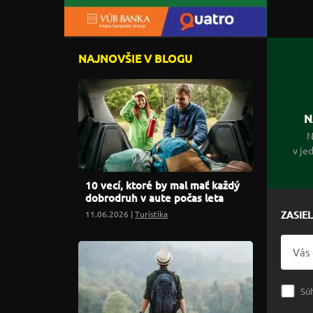
NAJNOVŠIE V BLOGU
N
N
v je
10 vecí, ktoré by mal mať každý
dobrodruh v aute počas leta
11.06.2026 |
Turistika
ZASIE
Sú