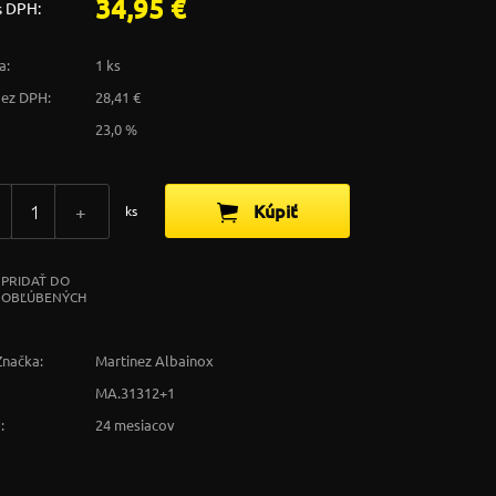
34,95 €
s DPH:
a:
1 ks
bez DPH:
28,41 €
23,0 %
Kúpiť
+
ks
PRIDAŤ DO
OBĽÚBENÝCH
Značka:
Martinez Albainox
MA.31312+1
:
24 mesiacov