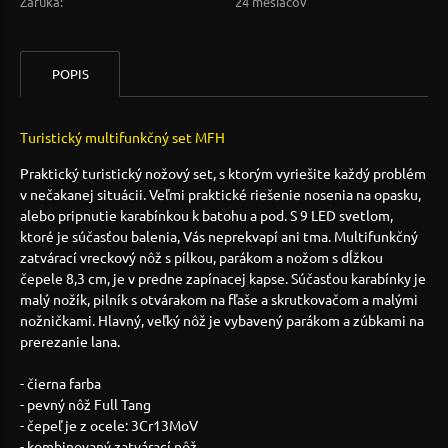
Záruka:
24 mesiacov
POPIS
Turistický multifunkčný set MFH
Praktický turistický nožový set, s ktorým vyriešite každý problém
v nečakanej situácii. Veľmi praktické riešenie nosenia na opasku,
alebo pripnutie karabínkou k batohu a pod. S 9 LED svetlom,
ktoré je súčasťou balenia, Vás neprekvapí ani tma. Multifunkčný
zatvárací vreckový nôž s pílkou, parákom a nožom s dĺžkou
čepele 8,3 cm, je v predne zapínacej kapse. Súčasťou karabínky je
malý nožík, pilník s otvárakom na fľaše a skrutkovačom a malými
nožničkami. Hlavný, veľký nôž je vybavený parákom a zúbkami na
prerezanie lana.
- čierna farba
- pevný nôž Full Tang
- čepeľ je z ocele: 3Cr13MoV
- kombinovaný zatvárací nôž