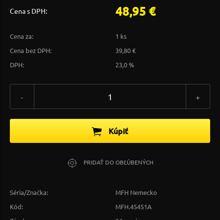
48,95 €
Cena s DPH:
Cena za:
1 ks
Cena bez DPH:
39,80 €
DPH:
23,0 %
-
+
Kúpiť
PRIDAŤ DO OBĽÚBENÝCH
Séria/Značka:
MFH Nemecko
Kód:
MFH.45451A