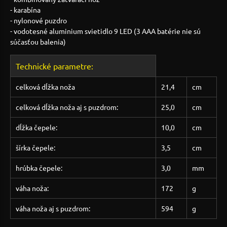
- karabína
- nylonové puzdro
- vodotesné aluminium svietidlo 9 LED (3 AAA batérie nie sú
súčasťou balenia)
Technické parametre:
celková dĺžka noža
21,4
cm
celková dĺžka noža aj s puzdrom:
25,0
cm
dĺžka čepele:
10,0
cm
šírka čepele:
3,5
cm
hrúbka čepele:
3,0
mm
váha noža:
172
g
váha noža aj s puzdrom:
594
g