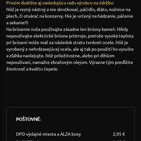
Prosím dodržte aj nasledujúcu radu výrobcu na údržbu:
Nôž je rezný nástroj a nie skrutkovač, páčidlo, dláto, nožnice na
plech, či otvárač na konzervy. Nie je určený na hádzanie, páčenie
a sekanie!!!
Na brúsenie noža používajte zásadne len brúsny kameň. Nikdy
nepoužívajte elektrické brúsne prístroje, pretože vysoká teplota
pri brúsení môže mať za následok stratu tvrdosti ocele. Nôž je
vyrobený z nehrdzavejúcej ocele, ale aj tak po použití ho vysušte
a zľahka naolejujte. Nôž priležitostne, alebo pri dlhšom
nepoužívaní, namažte zbraňovým olejom. Výrazne tým predĺžite
životnosť a kvalitu čepele.
POŠTOVNÉ:
DPD výdajné miesta a ALZA boxy
2,95 €