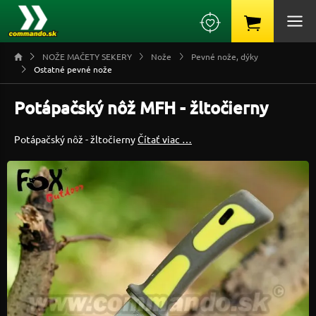
NOŽE MAČETY SEKERY
Nože
Pevné nože, dýky
Ostatné pevné nože
Potápačský nôž MFH - žltočierny
Potápačský nôž - žltočierny
Čítať viac …