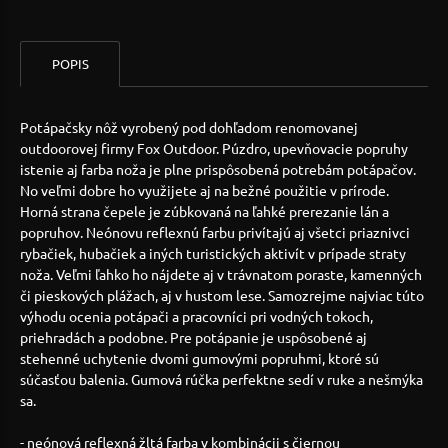
POPIS
Potápačsky nôž vyrobený pod dohľadom renomovanej
outdoorovej firmy Fox Outdoor. Púzdro, upevňovacie popruhy
istenie aj farba noža je plne prispôsobená potrebám potápačov.
No veľmi dobre ho využijete aj na bežné použitie v prírode.
Horná strana čepele je zúbkovaná na ľahké prerezanie lán a
popruhov. Neónovu reflexnú farbu privítajú aj všetci priaznivci
rybačiek, hubačiek a iných turistických aktivít v prípade straty
noža. Veľmi ľahko ho nájdete aj v trávnatom poraste, kamenných
či pieskových plážach, aj v hustom lese. Samozrejme najviac túto
výhodu ocenia potápači a pracovníci pri vodných tokoch,
priehradách a podobne. Pre potápanie je uspôsobené aj
stehenné uchytenie dvomi gumovými popruhmi, ktoré sú
súčasťou balenia. Gumová rúčka perfektne sedí v ruke a nešmýka
sa.
- neónová reflexná žltá farba v kombinácii s čiernou