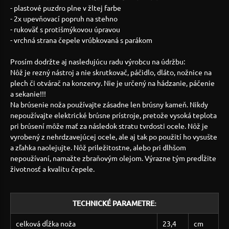
- plastové puzdro plne v žltej farbe
- 2x upevňovací popruh na stehno
- rukoväť s protišmýkovou úpravou
- vrchná strana čepele vrúbkovaná s parákom
Prosím dodržte aj nasledujúcu radu výrobcu na údržbu:
Nôž je rezný nástroj a nie skrutkovač, páčidlo, dláto, nožnice na
plech či otvárač na konzervy. Nie je určený na hádzanie, páčenie
a sekanie!!!
Na brúsenie noža používajte zásadne len brúsny kameň. Nikdy
nepoužívajte elektrické brúsne prístroje, pretože vysoká teplota
pri brúsení môže mať za následok stratu tvrdosti ocele. Nôž je
vyrobený z nehrdzavejúcej ocele, ale aj tak po použití ho vysušte
a zľahka naolejujte. Nôž priležitostne, alebo pri dlhšom
nepoužívaní, namažte zbraňovým olejom. Výrazne tým predĺžite
životnosť a kvalitu čepele.
TECHNICKÉ PARAMETRE:
celková dĺžka noža
23,4
cm