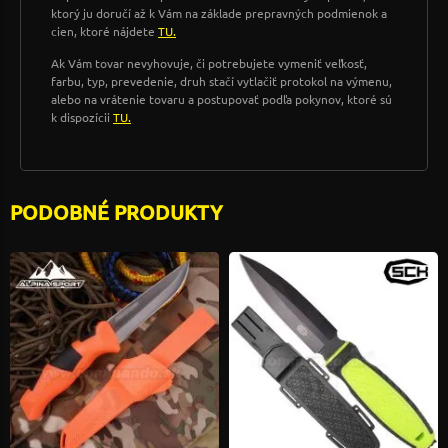
ktorý ju doručí až k Vám na základe prepravných podmienok a
cien, ktoré nájdete
TU.
Ak Vám tovar nevyhovuje, či potrebujete vymeniť veľkosť,
farbu, typ, prevedenie, druh stačí vytlačiť protokol na výmenu,
alebo na vrátenie tovaru a postupovať podľa pokynov, ktoré sú
k dispozícii
TU.
PODOBNÉ PRODUKTY