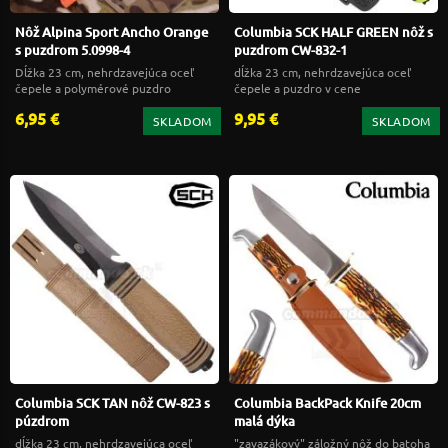
Nôž Alpina Sport Ancho Orange
Columbia SCK HALF GREEN nôž s
s puzdrom 5.0998-4
puzdrom CW-832-1
Dĺžka 23 cm, nehrdzavejúca oceľ
dĺžka 23 cm, nehrdzavejúca oceľ
čepele a polymérové puzdro
čepele a puzdro v cene
6,95 €
9,95 €
SKLADOM
SKLADOM
Columbia SCK TAN nôž CW-823 s
Columbia BackPack Knife 20cm
púzdrom
malá dýka
dĺžka 23 cm, nehrdzavejúca oceľ
"zavazákový" záložný nôž do batoha