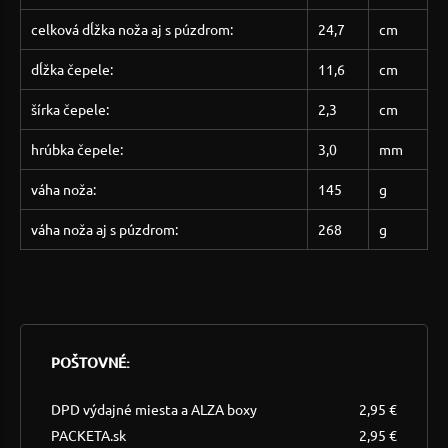
celková dĺžka noža aj s púzdrom:
24,7
cm
dĺžka čepele:
11,6
cm
šírka čepele:
2,3
cm
hrúbka čepele:
3,0
mm
váha noža:
145
g
váha noža aj s púzdrom:
268
g
POŠTOVNÉ:
DPD výdajné miesta a ALZA boxy
2,95 €
PACKETA.sk
2,95 €