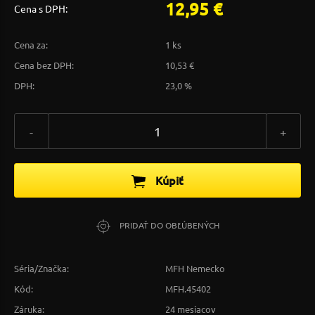
12,95 €
Cena s DPH:
Cena za:
1 ks
Cena bez DPH:
10,53 €
DPH:
23,0 %
-
+
Kúpiť
PRIDAŤ DO OBĽÚBENÝCH
Séria/Značka:
MFH Nemecko
Kód:
MFH.45402
Záruka:
24 mesiacov