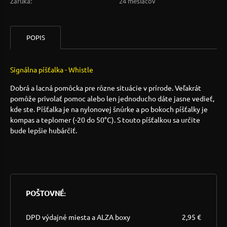
Záruka:
24 mesiacov
POPIS
Signálna píšťalka - Whistle
Dobrá a lacná pomôcka pre rôzne situácie v prírode. Veľakrát
pomôže privolať pomoc alebo len jednoducho dáte jasne vedieť,
kde ste. Píšťalka je na nylonovej šnúrke a po bokoch píšťalky je
kompas a teplomer (-20 do 50°C). S touto píšťalkou sa určite
bude lepšie hubárčiť.
POŠTOVNÉ:
DPD výdajné miesta a ALZA boxy
2,95 €