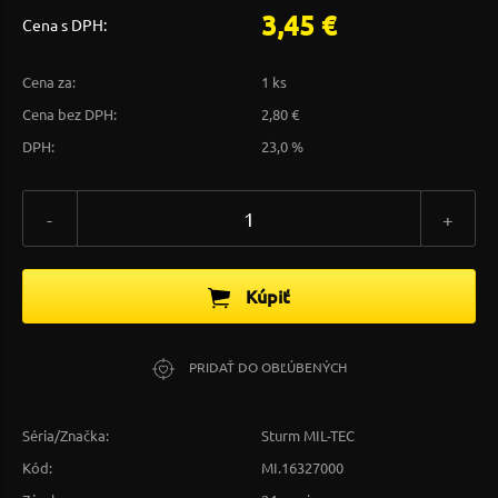
3,45 €
Cena s DPH:
Cena za:
1 ks
Cena bez DPH:
2,80 €
DPH:
23,0 %
-
+
Kúpiť
PRIDAŤ DO OBĽÚBENÝCH
Séria/Značka:
Sturm MIL-TEC
Kód:
MI.16327000