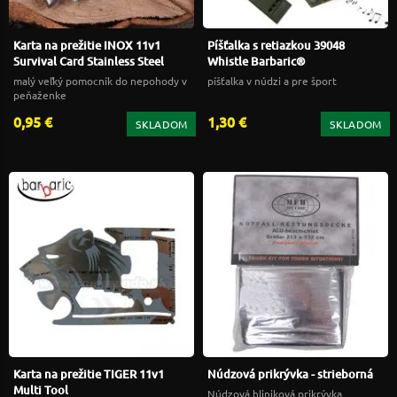
Karta na prežitie INOX 11v1
Píšťalka s retiazkou 39048
Survival Card Stainless Steel
Whistle Barbaric®
malý veľký pomocník do nepohody v
píšťalka v núdzi a pre šport
peňaženke
0,95 €
1,30 €
SKLADOM
SKLADOM
Karta na prežitie TIGER 11v1
Núdzová prikrývka - strieborná
Multi Tool
Núdzová hliniková prikrývka