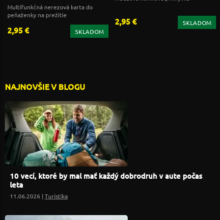
Multifunkčná nerezová karta do
peňaženky na prežitie
2,95 €
SKLADOM
2,95 €
SKLADOM
NAJNOVŠIE V BLOGU
10 vecí, ktoré by mal mať každý dobrodruh v aute počas
leta
11.06.2026 |
Turistika