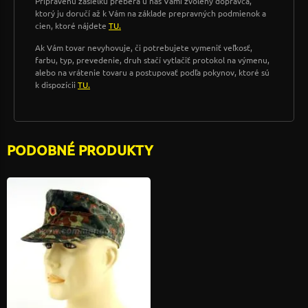
Pripravenú zásielku preberá u nás Vami zvolený dopravca,
ktorý ju doručí až k Vám na základe prepravných podmienok a
cien, ktoré nájdete
TU.
Ak Vám tovar nevyhovuje, či potrebujete vymeniť veľkosť,
farbu, typ, prevedenie, druh stačí vytlačiť protokol na výmenu,
alebo na vrátenie tovaru a postupovať podľa pokynov, ktoré sú
k dispozícii
TU.
PODOBNÉ PRODUKTY