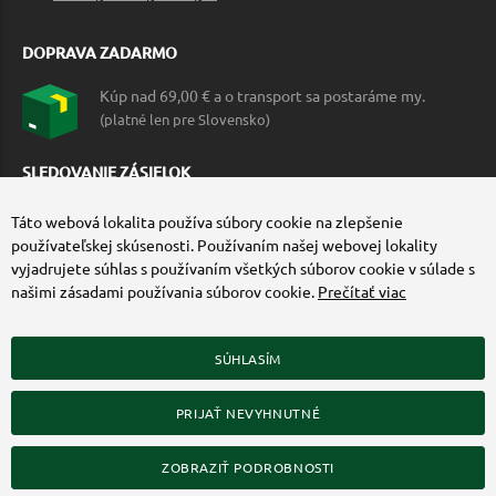
DOPRAVA ZADARMO
Kúp nad 69,00 € a o transport sa postaráme my.
(platné len pre Slovensko)
SLEDOVANIE ZÁSIELOK
Táto webová lokalita používa súbory cookie na zlepšenie
používateľskej skúsenosti. Používaním našej webovej lokality
vyjadrujete súhlas s používaním všetkých súborov cookie v súlade s
našimi zásadami používania súborov cookie.
Prečítať viac
SÚHLASÍM
ZÍSKAJTE VIAC O COMMANDO.SK
PRIJAŤ NEVYHNUTNÉ
© 2010-2026 Commando.sk, všetky práva vyhradené.
Upraviť nastavenia Cookies
ZOBRAZIŤ PODROBNOSTI