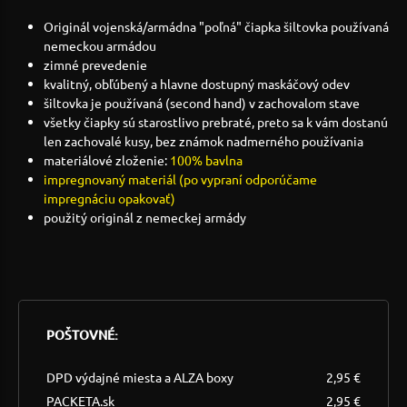
Originál vojenská/armádna "poľná" čiapka šiltovka používaná
nemeckou armádou
zimné prevedenie
kvalitný, obľúbený a hlavne dostupný maskáčový odev
šiltovka je používaná (second hand) v zachovalom stave
všetky čiapky sú starostlivo prebraté, preto sa k vám dostanú
len zachovalé kusy, bez známok nadmerného používania
materiálové zloženie:
100% bavlna
impregnovaný materiál (po vypraní odporúčame
impregnáciu opakovať)
použitý originál z nemeckej armády
POŠTOVNÉ:
DPD výdajné miesta a ALZA boxy
2,95 €
PACKETA.sk
2,95 €