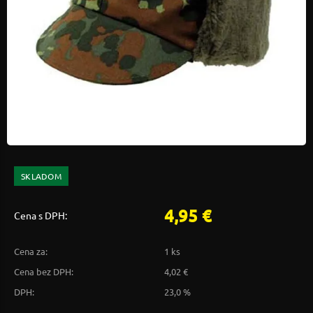
SKLADOM
4,95 €
Cena s DPH:
Cena za:
1 ks
Cena bez DPH:
4,02 €
DPH:
23,0 %