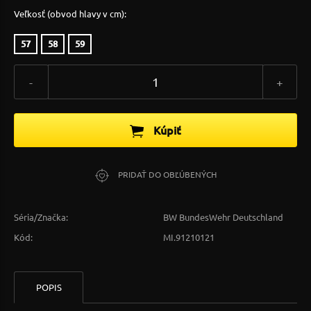
Veľkosť (obvod hlavy v cm):
57
58
59
-
+
Kúpiť
PRIDAŤ DO OBĽÚBENÝCH
Séria/Značka:
BW BundesWehr Deutschland
Kód:
MI.91210121
POPIS