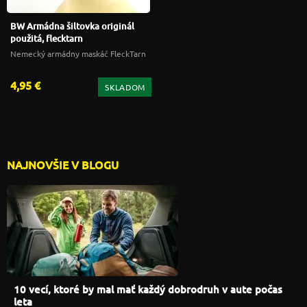
BW Armádna šiltovka originál
použitá, flecktarn
Nemecký armádny maskáč FleckTarn
4,95 €
SKLADOM
NAJNOVŠIE V BLOGU
10 vecí, ktoré by mal mať každý dobrodruh v aute počas
leta