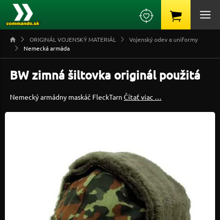
ORIGINÁL VOJENSKÝ MATERIÁL
Vojenský odev a uniformy
Nemecká armáda
BW zimná šiltovka originál použitá
Nemecký armádny maskáč FleckTarn
Čítať viac …