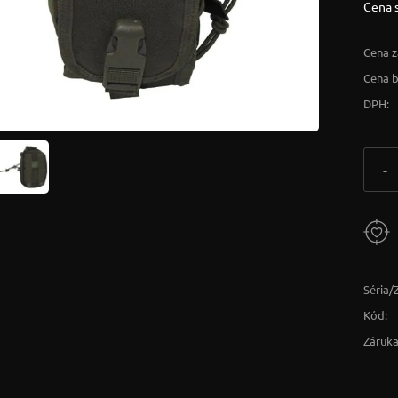
Cena 
Cena z
Cena 
DPH:
-
Séria/
Kód:
Záruka