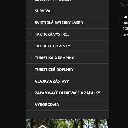
Na p
SURVIVAL
- fa
- m
SVIETIDLÁ BATERKY LASER
- 1
TAKTICKÁ VÝSTROJ
- ro
TAKTICKÉ DOPLNKY
TURISTIKA A KEMPING
TURISTICKÉ DOPLNKY
VLAJKY A ZÁSTAVY
ZAPAĽOVAČE OHRIEVAČE A ZÁPALKY
VÝROBCOVIA