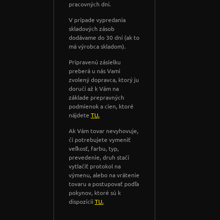
pracovných dní.
V prípade vypredania
skladových zásob
dodávame do 30 dní (ak to
má výrobca skladom).
Pripravenú zásielku
preberá u nás Vami
zvolený dopravca, ktorý ju
doručí až k Vám na
základe prepravných
podmienok a cien, ktoré
nájdete
TU.
Ak Vám tovar nevyhovuje,
či potrebujete vymeniť
veľkosť, farbu, typ,
prevedenie, druh stačí
vytlačiť protokol na
výmenu, alebo na vrátenie
tovaru a postupovať podľa
pokynov, ktoré sú k
dispozícii
TU.