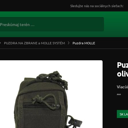
Sledujte nás na sociálnych sieťach:
PUZDRA NA ZBRANE a MOLLE SYSTÉM
Puzdra MOLLE
Pu
oli
Viacú
…
SKL