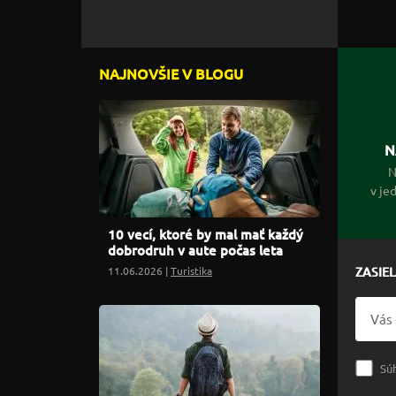
NAJNOVŠIE V BLOGU
N
N
v je
10 vecí, ktoré by mal mať každý
dobrodruh v aute počas leta
11.06.2026 |
Turistika
ZASIE
Sú