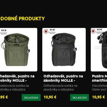
ODOBNÉ PRODUKTY
hadzovák, puzdro na
Odhadzovák, puzdro na
Puzdro 
sobníky MOLLE -
zásobníky MOLLE -
smartfón
lené
čierne
čierne
adzovacia sumka na
Odhadzovacia sumka na
Viacúčelov
obníky a nábojnice
zásobníky a nábojnice
rôzne veci
,95 €
10,95 €
10,95 €
SKLADOM
SKLADOM