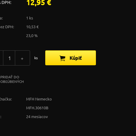
12,95 €
s DPH:
a:
1 ks
bez DPH:
10,53 €
23,0 %
Kúpiť
+
ks
PRIDAŤ DO
OBĽÚBENÝCH
Značka:
MFH Nemecko
MFH.30610B
:
24 mesiacov