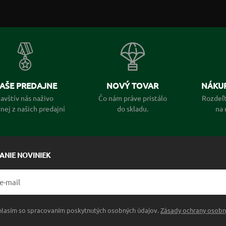
AŠE PREDAJNE
NOVÝ TOVAR
NÁKUP
avštív nás naživo
Čo nám práve pristálo
Rozdeľt
dnej z našich predajní
do skladu.
na 
LANIE NOVINIEK
hlasím so spracovaním poskytnutých osobných údajov.
Zásady ochrany osobn