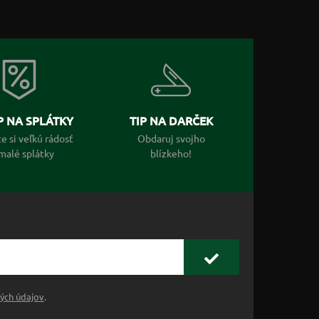
 NA SPLÁTKY
TIP NA DARČEK
e si veľkú rádosť
Obdaruj svojho
malé splátky
blízkeho!
ých údajov
.