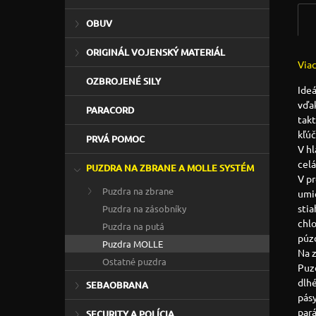
OBUV
ORIGINÁL VOJENSKÝ MATERIÁL
Via
OZBROJENÉ SILY
Ideá
vďa
PARACORD
takt
kľú
PRVÁ POMOC
V hl
celá
PUZDRA NA ZBRANE A MOLLE SYSTÉM
V pr
Puzdra na zbrane
umi
stia
Puzdra na zásobníky
chlo
Puzdra na putá
púzd
Puzdra MOLLE
Na z
Ostatné puzdra
Puz
dlhé
SEBAOBRANA
pásy
par
SECURITY A POLÍCIA