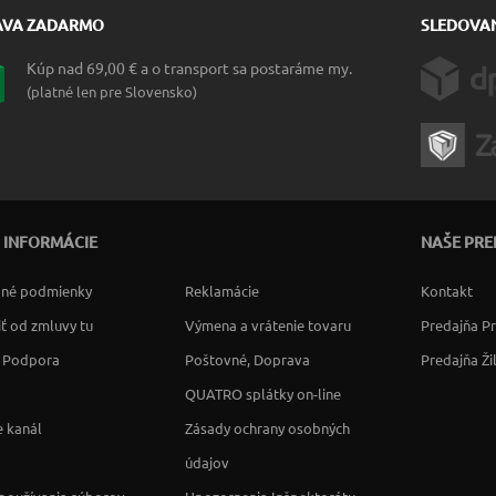
AVA ZADARMO
SLEDOVAN
Kúp nad 69,00 € a o transport sa postaráme my.
(platné len pre Slovensko)
 INFORMÁCIE
NAŠE PRE
né podmienky
Reklamácie
Kontakt
ť od zmluvy tu
Výmena a vrátenie tovaru
Predajňa P
a Podpora
Poštovné, Doprava
Predajňa Ži
QUATRO splátky on-line
 kanál
Zásady ochrany osobných
údajov