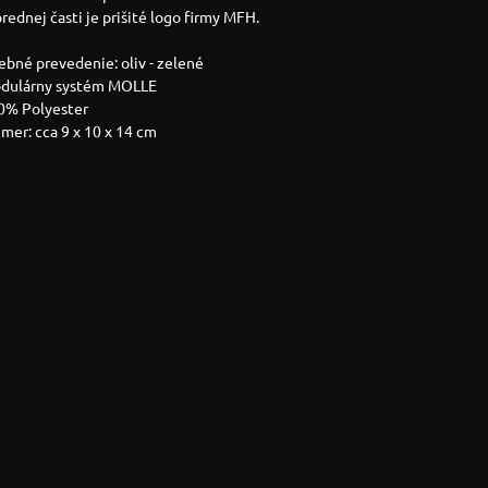
rednej časti je prišité logo firmy MFH.
rebné prevedenie: oliv - zelené
odulárny systém MOLLE
00% Polyester
zmer: cca 9 x 10 x 14 cm