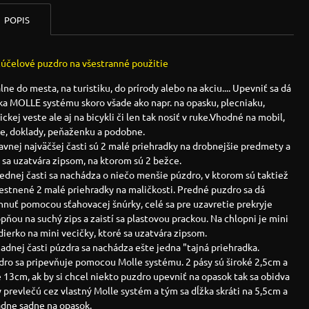
POPIS
cúčelové puzdro na všestranné použitie
lne do mesta, na turistiku, do prírody alebo na akciu.... Upevniť sa dá
ka MOLLE systému skoro všade ako napr. na opasku, plecniaku,
ickej veste ale aj na bicykli či len tak nosiť v ruke.Vhodné na mobil,
če, doklady, peňaženku a podobne.
avnej najväčšej časti sú 2 malé priehradky na drobnejšie predmety a
 sa uzatvára zipsom, na ktorom sú 2 bežce.
ednej časti sa nachádza o niečo menšie púzdro, v ktorom sú taktiež
estnené 2 malé priehradky na maličkosti. Predné puzdro sa dá
hnuť pomocou sťahovacej šnúrky, celé sa pre uzavretie prekryje
pňou na suchý zips a zaistí sa plastovou prackou. Na chlopni je mini
ierko na mini vecičky, ktoré sa uzatvára zipsom.
adnej časti púzdra sa nachádza ešte jedna "tajná priehradka.
dro sa pripevňuje pomocou Molle systému. 2 pásy sú široké 2,5cm a
 13cm, ak by si chcel niekto puzdro upevniť na opasok tak sa obidva
 prevlečú cez vlastný Molle systém a tým sa dĺžka skráti na 5,5cm a
ádne sadne na opasok.