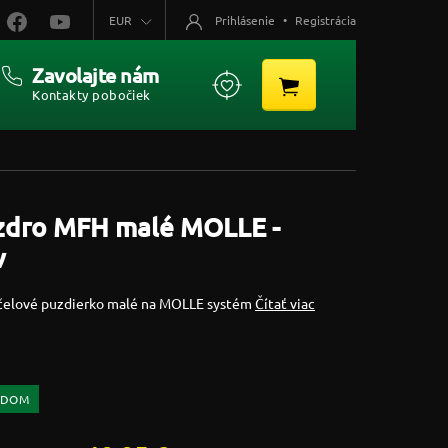
EUR
Prihlásenie
•
Registrácia
Zavolajte nám
Kontakty pobočiek
zdro MFH malé MOLLE -
v
čelové puzdierko malé na MOLLE systém
Čítať viac
ADOM