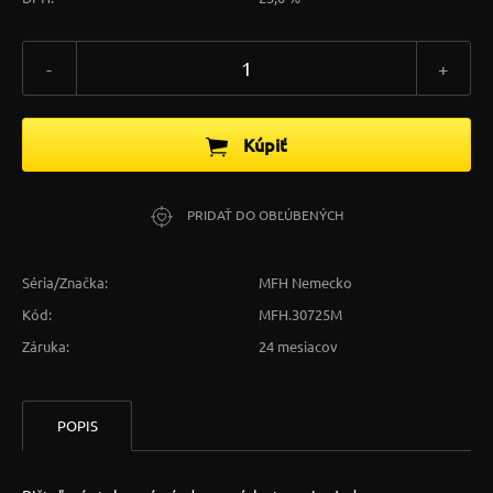
-
+
Kúpiť
PRIDAŤ DO OBĽÚBENÝCH
Séria/Značka:
MFH Nemecko
Kód:
MFH.30725M
Záruka:
24 mesiacov
POPIS