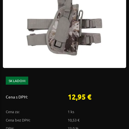
SKLADOM
12,95 €
Cena s DPH:
Cena za:
1 ks
Cena bez DPH:
10,53 €
DPH:
23,0 %