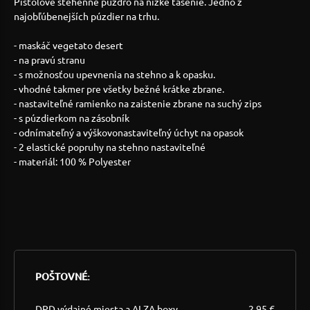
Pištoľové stehenné púzdro na nízke tasenie. Jedno z
najobľúbenejších púzdier na trhu.
- maskáč vegetato desert
- na pravú stranu
- s možnosťou upevnenia na stehno a k opasku.
- vhodné takmer pre všetky bežné krátke zbrane.
- nastaviteľné ramienko na zaistenie zbrane na suchý zips
- s púzdierkom na zásobník
- odnímateľný a výškovonastaviteľný úchyt na opasok
- 2 elastické popruhy na stehno nastaviteľné
- materiál: 100 % Polyester
POŠTOVNÉ:
DPD výdajné miesta a ALZA boxy
2,95 €