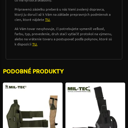
to má výrobca skladom).
Pripravenú zásielku preberá u nás Vami zvolený dopravca,
ktorý ju doručí až k Vám na základe prepravných podmienok a
cien, ktoré nájdete
TU.
Ak Vám tovar nevyhovuje, či potrebujete vymeniť veľkosť,
farbu, typ, prevedenie, druh stačí vytlačiť protokol na výmenu,
alebo na vrátenie tovaru a postupovať podľa pokynov, ktoré sú
k dispozícii
TU.
PODOBNÉ PRODUKTY