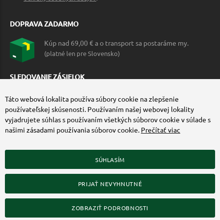
DOPRAVA ZADARMO
Kúp nad 69,00 € a o transport sa postaráme my.
(platné len pre Slovensko)
SLEDOVANIE ZÁSIELOK
Táto webová lokalita používa súbory cookie na zlepšenie
používateľskej skúsenosti. Používaním našej webovej lokality
vyjadrujete súhlas s používaním všetkých súborov cookie v súlade s
našimi zásadami používania súborov cookie.
Prečítať viac
SÚHLASÍM
ZÍSKAJTE VIAC O COMMANDO.SK
PRIJAŤ NEVYHNUTNÉ
© 2010-2026 Commando.sk, všetky práva vyhradené.
Upraviť nastavenia Cookies
ZOBRAZIŤ PODROBNOSTI