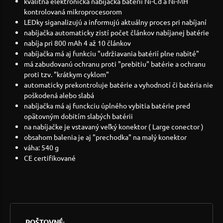
kvalitná elektronická nabíjačka batérii Ni-Cd a Ni-MH
kontrolovaná mikroprocesorom
LEDky siganalizujú a informujú aktuálny proces pri nabíjaní
nabíjačka automaticky zistí počet článkov nabíjanej batérie
nabíja pri 800 mAh 4 až 10 článkov
nabíjačka má aj funkciu "udržiavania batérií plne nabité"
má zabudovanú ochranu proti "prebitiu" batérie a ochranu
proti tzv. "krátkym cyklom"
automaticky prekontroluje batérie a vyhodnotí či batéria nie
poškodená alebo slabá
nabíjačka má aj funckciu úplného vybitia batérie pred
opätovným dobitím slabých batérii
na nabíjačke je vstavaný veľký konektor ( Large conector )
obsahom balenia je aj "prechodka" na malý konektor
váha: 540 g
CE certifikované
POŠTOVNÉ: