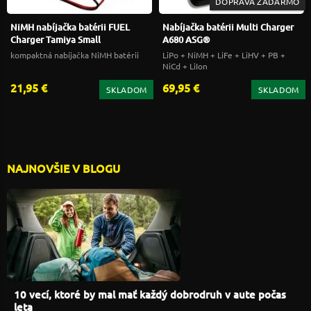
DOPRAVA ZADARMO
NiMH nabíjačka batérii FUEL
Nabíjačka batérii Multi Charger
Charger Tamiya Small
A680 ASG®
kompaktná nabíjačka NiMH batérii
LiPo + NiMH + LiFe + LiHV + PB +
NiCd + LiIon
21,95 €
69,95 €
SKLADOM
SKLADOM
NAJNOVŠIE V BLOGU
10 vecí, ktoré by mal mať každý dobrodruh v aute počas
leta