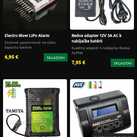
Electro River LiPo Alarm
Redox adapter 12V 5A AC k
nabíjačke batérii
Zvukové upozornenie na nizku
kapacitu batérie
Kvalitný adaptér k nabíjačke Redox
ALPHA
6,95 €
SKLADOM
7,95 €
SKLADOM