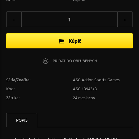
-
+
Kúpiť
PRIDAŤ DO OBĽÚBENÝCH
Séria/Značka:
ASG Action Sports Games
Kód:
ASG.13943+3
Záruka:
24 mesiacov
POPIS