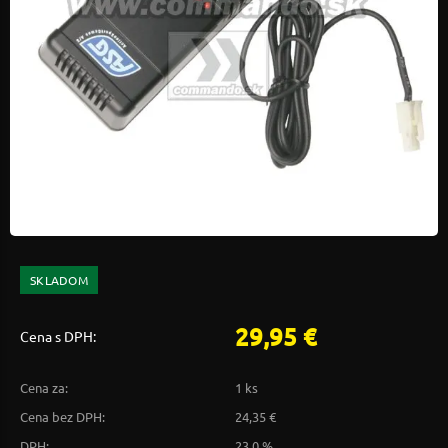
SKLADOM
29,95 €
Cena s DPH:
Cena za:
1 ks
Cena bez DPH:
24,35 €
DPH:
23,0 %