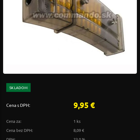
SKLADOM
9,95 €
Cena s DPH:
Cena za:
1 ks
Cena bez DPH:
8,09 €
DPH:
23,0 %