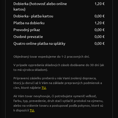
Dobierka (hotovosť alebo online
1,20 €
kartou)
Dobierka - platba kartou
0,00 €
Platba na dobierku
1,20 €
Prevodný príkaz
0,00 €
Osobné prevzatie
0,00 €
Quatro online platba na splátky
0,00 €
Objednaný tovar expedujeme do 1-2 pracovných dní.
V prípade vypredania skladových zásob dodávame do 30 dní (ak
to má výrobca skladom).
Pripravenú zásielku preberá u nás Vami zvolený dopravca,
ktorý ju doručí až k Vám na základe prepravných podmienok a
cien, ktoré nájdete
TU.
Ak Vám tovar nevyhovuje, či potrebujete vymeniť veľkosť,
farbu, typ, prevedenie, druh stačí vytlačiť protokol na výmenu,
alebo na vrátenie tovaru a postupovať podľa pokynov, ktoré sú
k dispozícii
TU.