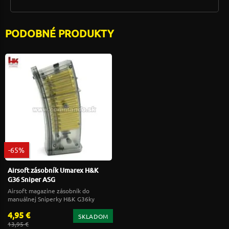
PODOBNÉ PRODUKTY
-65%
Airsoft zásobník Umarex H&K
G36 Sniper ASG
Airsoft magazine zásobník do
manuálnej Sniperky H&K G36ky
4,95 €
SKLADOM
13,95 €