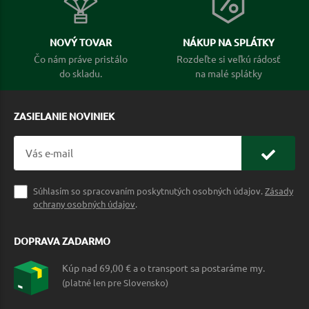
NOVÝ TOVAR
NÁKUP NA SPLÁTKY
Čo nám práve pristálo
Rozdeľte si veľkú rádosť
do skladu.
na malé splátky
ZASIELANIE NOVINIEK
Súhlasím so spracovaním poskytnutých osobných údajov.
Zásady
ochrany osobných údajov
.
DOPRAVA ZADARMO
Kúp nad 69,00 € a o transport sa postaráme my.
(platné len pre Slovensko)