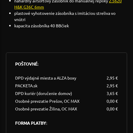
náhardný airsoftový zásobník do manuálnej repliky
2.5620
H&K G36C 6mm
plastové vyhotovenie zásobníka s imitáciou streliva vo
vnútri
kapacita zásobníka 40 BBčiek
POŠTOVNÉ:
DPD výdajné miesta a ALZA boxy
2,95 €
PACKETA.sk
2,95 €
DPD kuriér (doručenie domov)
3,65 €
Osobné prevzatie Prešov, OC MAX
0,00 €
Osobné prevzatie Žilina, OC MAX
0,00 €
FORMA PLATBY: