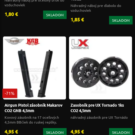
vzduchoviek
Náhradný náboj pre diabolo do
vzduchoviek
1,80 €
SKLADOM
1,85 €
SKLADOM
-71%
Airgun Pistol zásobník Makarov
Zasobník pre UX Tornado 1ks
CO2 GNB 4,5mm
CO2 4,5mm
Kovový zásobník na 17 oceľových
náhradný zásobník pre UX Tornádo
4,5mm BBčiek do ruskej repliky.
4,95 €
4,95 €
SKLADOM
SKLADOM