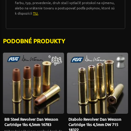
farbu, typ, prevedenie, druh stačí vytlačiť protokol na výmenu,
alebo na vrátenie tovaru a postupovať podľa pokynov, ktoré sú
k dispozícii
TU.
PODOBNÉ PRODUKTY
BB Steel Revolver Dan Wesson
Diabolo Revolver Dan Wesson
Cartridge 1ks 4,5mm 16783
Cartridge 1ks 4,5mm DW 715
18322
Náhradný náboj pre oceľový brok do