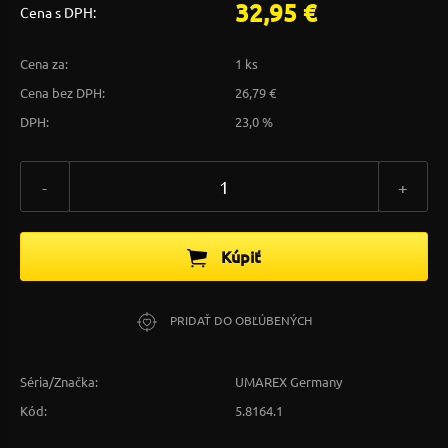
32,95 €
Cena s DPH:
Cena za:
1 ks
Cena bez DPH:
26,79 €
DPH:
23,0 %
-
+
Kúpiť
PRIDAŤ DO OBĽÚBENÝCH
Séria/Značka:
UMAREX Germany
Kód:
5.8164.1