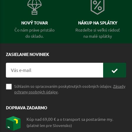
NOVÝ TOVAR
NÁKUP NA SPLÁTKY
Čo nám práve pristálo
Rozdeľte si veľkú rádosť
do skladu.
na malé splátky
ZASIELANIE NOVINIEK
Súhlasím so spracovaním poskytnutých osobných údajov.
Zásady
ochrany osobných údajov
.
DOPRAVA ZADARMO
Kúp nad 69,00 € a o transport sa postaráme my.
(platné len pre Slovensko)