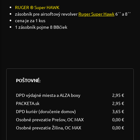
RUGER ®
Super HAWK
zásobník pre airsoftový revolver
Ruger Super Hawk
6´´ a 8´´
cena je za 1 kus
1 zásobník pojme 8 BBčiek
POŠTOVNÉ:
DPD výdajné miesta a ALZA boxy
2,95 €
PACKETA.sk
2,95 €
DPD kuriér (doručenie domov)
3,65 €
Osobné prevzatie Prešov, OC MAX
0,00 €
Osobné prevzatie Žilina, OC MAX
0,00 €