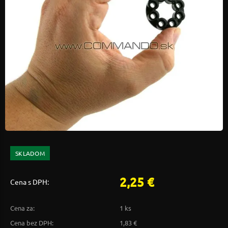
SKLADOM
2,25 €
Cena s DPH:
Cena za:
1 ks
Cena bez DPH:
1,83 €