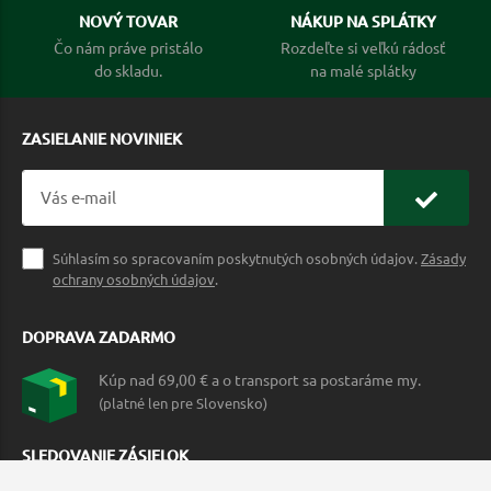
NOVÝ TOVAR
NÁKUP NA SPLÁTKY
Čo nám práve pristálo
Rozdeľte si veľkú rádosť
do skladu.
na malé splátky
ZASIELANIE NOVINIEK
Súhlasím so spracovaním poskytnutých osobných údajov.
Zásady
ochrany osobných údajov
.
DOPRAVA ZADARMO
Kúp nad 69,00 € a o transport sa postaráme my.
(platné len pre Slovensko)
SLEDOVANIE ZÁSIELOK