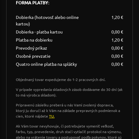
FORMA PLATBY:
Dobierka (hotovosť alebo online
1,20 €
kartou)
Dobierka - platba kartou
0,00 €
Platba na dobierku
1,20 €
Prevodný príkaz
0,00 €
Osobné prevzatie
0,00 €
Quatro online platba na splátky
0,00 €
Objednaný tovar expedujeme do 1-2 pracovných dní.
V prípade vypredania skladových zásob dodávame do 30 dní (ak
to má výrobca skladom).
Pripravenú zásielku preberá u nás Vami zvolený dopravca,
ktorý ju doručí až k Vám na základe prepravných podmienok a
cien, ktoré nájdete
TU.
Ak Vám tovar nevyhovuje, či potrebujete vymeniť veľkosť,
farbu, typ, prevedenie, druh stačí vytlačiť protokol na výmenu,
alebo na vrátenie tovaru a postupovať podľa pokynov, ktoré sú