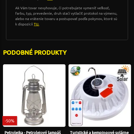
Ak Vám tovar nevyhovuje, či potrebujete vymeniť veľkosť,
farbu, typ, prevedenie, druh stačí vytlačiť protokol na výmenu,
alebo na vrátenie tovaru a postupovať podľa pokynov, ktoré sú
k dispozícii
TU.
PODOBNÉ PRODUKTY
-50%
Petrolejka - Petrolejový lampáš
Turistické a kempingové solárne