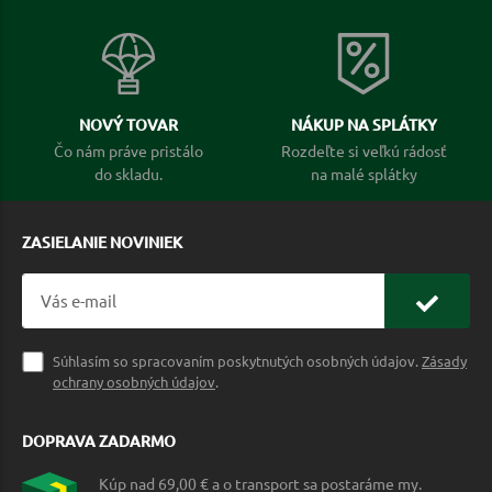
NOVÝ TOVAR
NÁKUP NA SPLÁTKY
Čo nám práve pristálo
Rozdeľte si veľkú rádosť
do skladu.
na malé splátky
ZASIELANIE NOVINIEK
Súhlasím so spracovaním poskytnutých osobných údajov.
Zásady
ochrany osobných údajov
.
DOPRAVA ZADARMO
Kúp nad 69,00 € a o transport sa postaráme my.