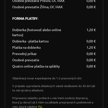
Osobné prevzatie Prešov, OC MAX
0,00 €
Osobné prevzatie Žilina, OC MAX
0,00 €
FORMA PLATBY:
Dobierka (hotovosť alebo online
1,20 €
kartou)
Dobierka - platba kartou
0,00 €
Platba na dobierku
1,20 €
Prevodný príkaz
0,00 €
Osobné prevzatie
0,00 €
Quatro online platba na splátky
0,00 €
Objednaný tovar expedujeme do 1-2 pracovných dní.
V prípade vypredania skladových zásob dodávame do 30 dní (ak
to má výrobca skladom).
Pripravenú zásielku preberá u nás Vami zvolený dopravca,
ktorý ju doručí až k Vám na základe prepravných podmienok a
cien, ktoré nájdete
TU.