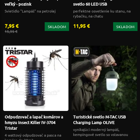
veľký - pozink
svetlo 60 LED USB
Svietidlo "Lampáš" na petrolej
perfektne osvetlenie ku stanu, na
rybačku, na chatu
7,95 €
11,95 €
SKLADOM
SKLADOM
15,95 €
Odpudzovač a lapač komárov a
Turistické svetlo M-TAC USB
hmyzu Insect Killer IV-3704
Charging Lamp OLIVE
Tristar
vynikajúci moderný lampáš,
kempingové svetlo so vstavanou
4 wattový odpudzovač a pasca na
batériou
komáre do 20m2