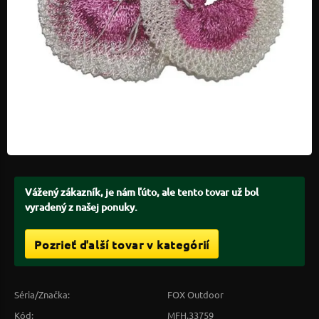
Vážený zákazník, je nám ľúto, ale tento tovar už bol
vyradený z našej ponuky.
Pozrieť ďalší tovar v kategórií
Séria/Značka:
FOX Outdoor
Kód:
MFH.33759