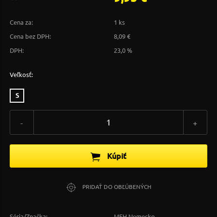
Cena za:
1 ks
Cena bez DPH:
8,09 €
DPH:
23,0 %
Veľkosť:
S
-
+
Kúpiť
PRIDAŤ DO OBĽÚBENÝCH
Séria/Značka:
MFH Nemecko