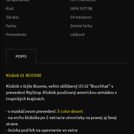
Kód:
MFH.10713B
Záruka:
24 mesiacov
Farba:
Zelené farby
Prevedenie:
Látkové
POPIS
Klobúk GI BOONIE
Klobúk v štýle Boonie, veľmi obľúbený US GI "Buschhat" v
prevedení RipStop. Klobúk používaný americkou armádou v
tropických krajinách.
- v maskáčovom prevedení:
3 color desert
- na vrchu klobúka po 2 vetracie otvorčeky na pravej aj ľavej
strane
- šnúrka pod krk na upevnenie vo vetre