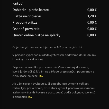
kartou)
Dobierka - platba kartou
0,00 €
Platba na dobierku
1,20 €
Prevodný príkaz
0,00 €
Osobné prevzatie
0,00 €
Quatro online platba na splátky
0,00 €
Objednaný tovar expedujeme do 1-2 pracovných dní.
V prípade vypredania skladových zásob dodávame do 30 dní (ak
to má výrobca skladom).
Pripravenú zásielku preberá u nás Vami zvolený dopravca,
ktorý ju doručí až k Vám na základe prepravných podmienok a
cien, ktoré nájdete
TU.
Ak Vám tovar nevyhovuje, či potrebujete vymeniť veľkosť,
farbu, typ, prevedenie, druh stačí vytlačiť protokol na výmenu,
alebo na vrátenie tovaru a postupovať podľa pokynov, ktoré sú
k dispozícii
TU.