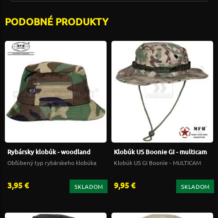
PODOBNÉ PRODUKTY
Rybársky klobúk - woodland
Klobúk US Boonie GI - multicam
Obľúbený typ rybárskeho klobúka
Klobúk US GI Boonie - MULTICAM
3,95 €
9,95 €
SKLADOM
SKLADOM