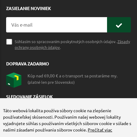
ZASIELANIE NOVINIEK
Súhlasím so spracovaním poskytnutých osobných údajov.
Zásady
ochrany osobných údajov
.
DOPRAVA ZADARMO
Kúp nad 69,00 € a o transport sa postaráme my.
(platné len pre Slovensko)
SLEDOVANIE ZÁSIELOK
Táto webová lokalita používa súbory cookie na zlepšenie
používateľskej skúsenosti. Používaním našej webovej lokality
vyjadrujete súhlas s používaním všetkých súborov cookie v súlade s
našimi zásadami používania súborov cookie.
Prečítať viac