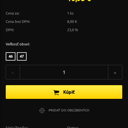
Cena za:
1 ks
Cena bez DPH:
8,90 €
DPH:
23,0 %
Veľkosť obuvi:
46
47
-
+
Kúpiť
PRIDAŤ DO OBĽÚBENÝCH
Séria/Značka:
Demar