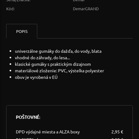
Kód:
DemarGRAND
POPIS
univerzálne gumáky do dažďa, do vody, blata
vhodné do záhrady, do lesa...
klasické gumáky s praktickým dizajnom
materiálové zloženie: PVC, výstelka polyester
obuv je vyrobená v EÚ
POŠTOVNÉ:
DPD výdajné miesta a ALZA boxy
2,95 €