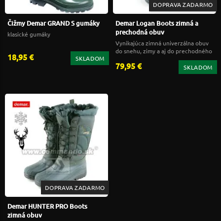
DOPRAVA ZADARMO
Čižmy Demar GRAND S gumáky
Demar Logan Boots zimná a
prechodná obuv
klasické gumáky
Vynikajúca zimná univerzálna obuv
do snehu, zimy a aj do prechodného
18,95 €
SKLADOM
obdobia.
79,95 €
SKLADOM
DOPRAVA ZADARMO
Demar HUNTER PRO Boots
zimná obuv