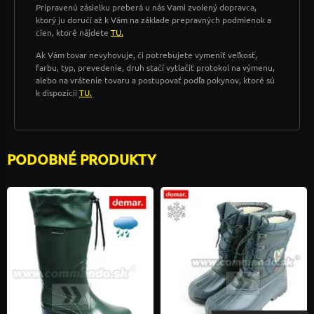
Pripravenú zásielku preberá u nás Vami zvolený dopravca,
ktorý ju doručí až k Vám na základe prepravných podmienok a
cien, ktoré nájdete
TU.
Ak Vám tovar nevyhovuje, či potrebujete vymeniť veľkosť,
farbu, typ, prevedenie, druh stačí vytlačiť protokol na výmenu,
alebo na vrátenie tovaru a postupovať podľa pokynov, ktoré sú
k dispozícii
TU.
PODOBNÉ PRODUKTY