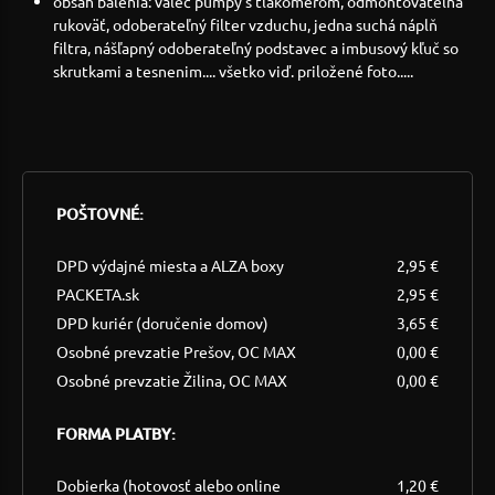
obsah balenia: valec pumpy s tlakomerom, odmontovateľná
rukoväť, odoberateľný filter vzduchu, jedna suchá náplň
filtra, nášľapný odoberateľný podstavec a imbusový kľuč so
skrutkami a tesnenim.... všetko viď. priložené foto.....
POŠTOVNÉ:
DPD výdajné miesta a ALZA boxy
2,95 €
PACKETA.sk
2,95 €
DPD kuriér (doručenie domov)
3,65 €
Osobné prevzatie Prešov, OC MAX
0,00 €
Osobné prevzatie Žilina, OC MAX
0,00 €
FORMA PLATBY:
Dobierka (hotovosť alebo online
1,20 €