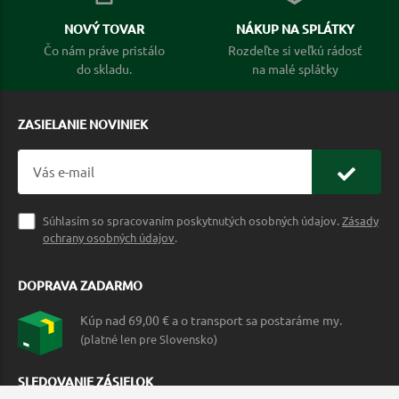
NOVÝ TOVAR
NÁKUP NA SPLÁTKY
Čo nám práve pristálo
Rozdeľte si veľkú rádosť
do skladu.
na malé splátky
ZASIELANIE NOVINIEK
Súhlasím so spracovaním poskytnutých osobných údajov.
Zásady
ochrany osobných údajov
.
DOPRAVA ZADARMO
Kúp nad 69,00 € a o transport sa postaráme my.
(platné len pre Slovensko)
SLEDOVANIE ZÁSIELOK