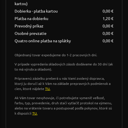
kartou)
Dobierka - platba kartou
0,00 €
Platba na dobierku
1,20 €
Prevodný príkaz
0,00 €
Osobné prevzatie
0,00 €
Quatro online platba na splátky
0,00 €
Objednaný tovar expedujeme do 1-2 pracovných dní.
V prípade vypredania skladových zásob dodávame do 30 dní (ak
to má výrobca skladom).
Pripravenú zásielku preberá u nás Vami zvolený dopravca,
ktorý ju doručí až k Vám na základe prepravných podmienok a
cien, ktoré nájdete
TU.
Ak Vám tovar nevyhovuje, či potrebujete vymeniť veľkosť,
farbu, typ, prevedenie, druh stačí vytlačiť protokol na výmenu,
alebo na vrátenie tovaru a postupovať podľa pokynov, ktoré sú
k dispozícii
TU.