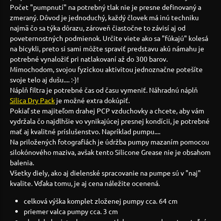
Počet "pumpnutí" na potrebný tlak nie je presne definovaný a
zmeraný. Dôvod je jednoduchý, každý človek má inú techniku
najmä čo sa týka dôrazu, zároveň čiastočne to závisí aj od
poveternostných podmienok. Určite viete ako sa "fúkajú" kolesá
na bicykli, preto si sami môžte spraviť predstavu akú námahu je
potrebné vynaložiť pri natlakovaní až do 300 barov.
Mimochodom, svojou fyzickou aktivitou jednoznačne potešíte
svoje telo aj dušu.... :-)!
Náplň filtra je potrebné čas od času vymeniť. Náhradnú náplň
Silica Dry Pack
je možné extra dokúpiť.
Pokiaľ ste majiteľom drahej PCP vzduchovky a chcete, aby vám
vydržala čo najdlhšie vo vynikajúcej presnej kondícii, je potrebné
mať aj kvalitné príslušenstvo. Napríklad pumpu....
Na priložených fotografiách je údržba pumpy mazaním pomocou
silokónového maziva, avšak tento Silicone Grease nie je obsahom
balenia.
Všetky diely, ako aj dielenské spracovanie na pumpe sú v "naj"
kvalite. Vďaka tomu, je aj cena náležite ocenená.
celková výška komplet zloženej pumpy cca. 64 cm
priemer valca pumpy cca. 3 cm