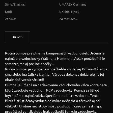
Séria/Značka:
UMAREX Germany
Kód:
UX.465.114+0
Záruka:
24 mesiacov
POPIS
Ručná pumpa pre plnenie kompresných vzduchoviek. Určená je
najmä pre vzduchovky Walther a Hammerli. Avšak použiteľná je
samozrejme aj pre iné značky....
Ručná pumpa je vyrobená v Sheffielde vo Veľkej Británii!! Žiadna
čína alebo iná ázijska krajina!! Výrobca dokonca deklaruje na jej
obale doživotnú záruku!!
Pumpa je určená na natlakovanie vzduchového valca kontajnera,
ktorý zásobuje vzduchom PCP vzduchovky. Pumpa sa líši od
iných púmp, najmä vďaka špeciálnemu filtru vzduchu. Tento
filter čistí stláčaný vzduch od mikro nečistôt a zároveň aj od
vlhkosti. Drobné nečistoty môžu postupom času zaniesť napr.
prepúšťací ventil, alebo inak poškodiť funkciu vzduchovky.