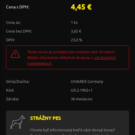
4,45 €
Cena s DPH:
Cena za:
1 ks
Cena bez DPH:
3,62 €
DPH:
23,0 %
Tento tovar je predajný len osobám nad 18 rokov!
Bližšie informácie ohľadom dodania v
obchodných
podmienkach
.
Séria/Značka:
UMAREX Germany
Kód:
UX.2.1902+1
Záruka:
36 mesiacov
STRÁŽNY PES
Chcete byť informovaný keď k nám dorazí tovar?