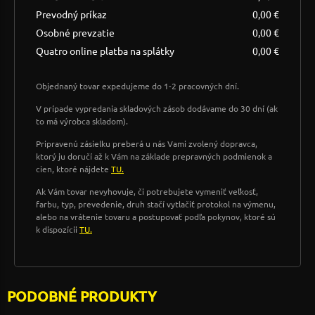
Prevodný príkaz
0,00 €
Osobné prevzatie
0,00 €
Quatro online platba na splátky
0,00 €
Objednaný tovar expedujeme do 1-2 pracovných dní.
V prípade vypredania skladových zásob dodávame do 30 dní (ak
to má výrobca skladom).
Pripravenú zásielku preberá u nás Vami zvolený dopravca,
ktorý ju doručí až k Vám na základe prepravných podmienok a
cien, ktoré nájdete
TU.
Ak Vám tovar nevyhovuje, či potrebujete vymeniť veľkosť,
farbu, typ, prevedenie, druh stačí vytlačiť protokol na výmenu,
alebo na vrátenie tovaru a postupovať podľa pokynov, ktoré sú
k dispozícii
TU.
PODOBNÉ PRODUKTY