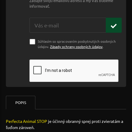
Zadajte svoju emailovú adresu a my Vás budeme
informovať.
Súhlasím so spracovaním poskytnutých osobných
údajov.
Zásady ochrany osobných údajov
.
POPIS
Perfecta Animal STOP
je účinný obranný sprej proti zvieratám a
ľuďom zároveň.