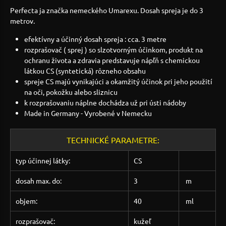
Perfecta ja značka nemeckého Umarexu. Dosah spreja je do 3
metrov.
efektívny a účinný dosah spreja : cca. 3 metre
rozprašovač ( sprej ) so slzotvorným účinkom, produkt na
ochranu života a zdravia predstavuje nápľň s chemickou
látkou CS (syntetická) rôzneho obsahu
spreje CS majú vynikajúci a okamžitý účinok pri jeho použití
na oči, pokožku alebo sliznicu
k rozprašovaniu náplne dochádza už pri ústi nádoby
Made in Germany - Vyrobené v Nemecku
TECHNICKÉ PARAMETRE:
typ účinnej látky:
CS
dosah max. do:
3
m
objem:
40
ml
rozprašovač:
kužeľ