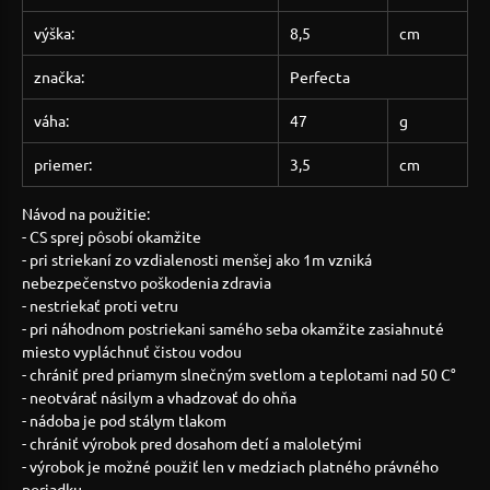
výška:
8,5
cm
značka:
Perfecta
váha:
47
g
priemer:
3,5
cm
Návod na použitie:
- CS sprej pôsobí okamžite
- pri striekaní zo vzdialenosti menšej ako 1m vzniká
nebezpečenstvo poškodenia zdravia
- nestriekať proti vetru
- pri náhodnom postriekani samého seba okamžite zasiahnuté
miesto vypláchnuť čistou vodou
- chrániť pred priamym slnečným svetlom a teplotami nad 50 C°
- neotvárať násilym a vhadzovať do ohňa
- nádoba je pod stálym tlakom
- chrániť výrobok pred dosahom detí a maloletými
- výrobok je možné použiť len v medziach platného právného
poriadku