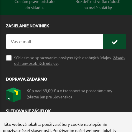
Čo nám práve pristálo
Rozdeľte si veľkú rádosť
do skladu.
na malé splátky
ZASIELANIE NOVINIEK
Súhlasím so spracovaním poskytnutých osobných údajov.
Zásady
ochrany osobných údajov
.
DOPRAVA ZADARMO
Kúp nad 69,00 € a o transport sa postaráme my.
(platné len pre Slovensko)
SLEDOVANIE ZÁSIELOK
Táto webová lokalita používa súbory cookie na zlepšenie
používateľskej skúsenosti. Používaním našej webovej lokality