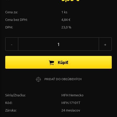
Cena za:
1 ks
Cena bez DPH:
4,84 €
DPH:
23,0 %
-
+
Kúpiť
PRIDAŤ DO OBĽÚBENÝCH
Séria/Značka:
MFH Nemecko
Kód:
MFH.17101T
Záruka:
24 mesiacov