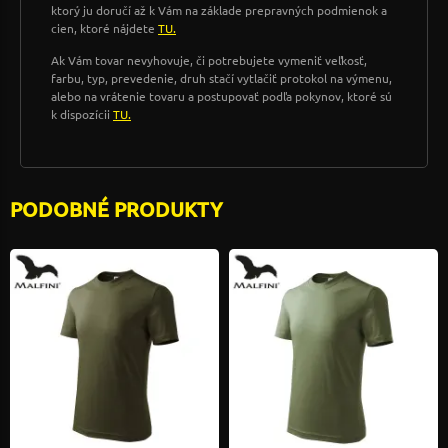
ktorý ju doručí až k Vám na základe prepravných podmienok a
cien, ktoré nájdete
TU.
Ak Vám tovar nevyhovuje, či potrebujete vymeniť veľkosť,
farbu, typ, prevedenie, druh stačí vytlačiť protokol na výmenu,
alebo na vrátenie tovaru a postupovať podľa pokynov, ktoré sú
k dispozícii
TU.
PODOBNÉ PRODUKTY