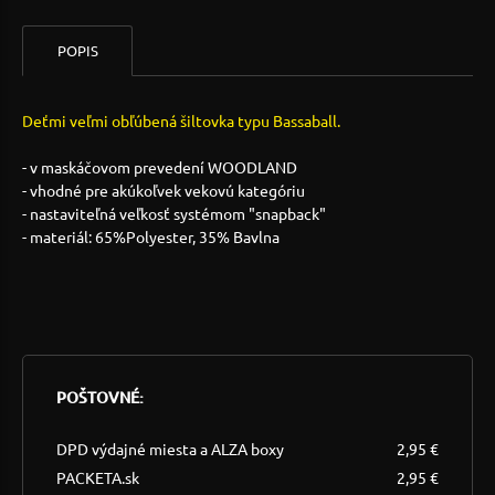
POPIS
Deťmi veľmi obľúbená šiltovka typu Bassaball.
- v maskáčovom prevedení WOODLAND
- vhodné pre akúkoľvek vekovú kategóriu
- nastaviteľná veľkosť systémom "snapback"
- materiál: 65%Polyester, 35% Bavlna
POŠTOVNÉ:
DPD výdajné miesta a ALZA boxy
2,95 €
PACKETA.sk
2,95 €