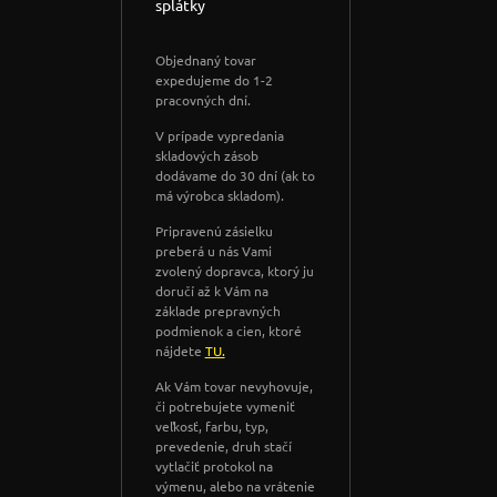
splátky
Objednaný tovar
expedujeme do 1-2
pracovných dní.
V prípade vypredania
skladových zásob
dodávame do 30 dní (ak to
má výrobca skladom).
Pripravenú zásielku
preberá u nás Vami
zvolený dopravca, ktorý ju
doručí až k Vám na
základe prepravných
podmienok a cien, ktoré
nájdete
TU.
Ak Vám tovar nevyhovuje,
či potrebujete vymeniť
veľkosť, farbu, typ,
prevedenie, druh stačí
vytlačiť protokol na
výmenu, alebo na vrátenie