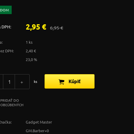
ADOM
2,95 €
s DPH:
6,95 €
a:
1 ks
bez DPH:
2,40 €
23,0 %
Kúpiť
+
ks
PRIDAŤ DO
OBĽÚBENÝCH
Značka:
Gadget Master
GM.Barber+0