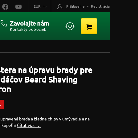
EUR
Prihlásenie
•
Registrácia
Zavolajte nám
Kontakty pobočiek
tera na úpravu brady pre
adáčov Beard Shaving
ron
%
upravená brada a žiadne chlpy v umývadle a na
v kúpeľni
Čítať viac …