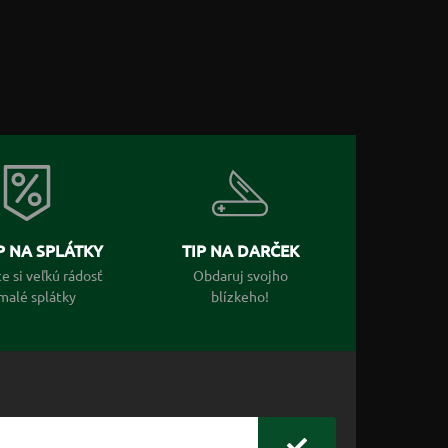
 NA SPLÁTKY
TIP NA DARČEK
e si veľkú rádosť
Obdaruj svojho
malé splátky
blízkeho!