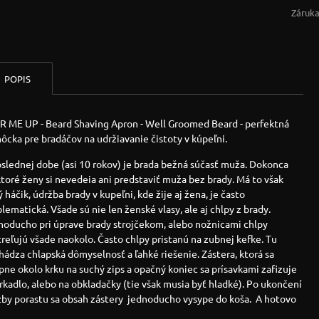
Záruka
POPIS
R ME UP - Beard Shaving Apron - Well Groomed Beard - perfektná
cka pre bradáčov na udržiavanie čistoty v kúpeľni.
slednej dobe (asi 10 rokov) je brada bežná súčasť muža. Dokonca
toré ženy si nevedeia ani predstaviť muža bez brady. Má to však
 háčik, údržba brady v kupeľni, kde žije aj žena, je často
lematická. Všade sú nie len ženské vlasy, ale aj chlpy z brady.
noducho pri úprave brady strojčekom, alebo nožnicami chlpy
reľujú všade naokolo. Často chlpy pristanú na zubnej kefke. Tu
hádza chlapská dômyselnosť a ľahké riešenie. Zástera, ktorá sa
ne okolo krku na suchý zips a opačný koniec sa prísavkami zafizuje
rkadlo, alebo na obkladačky (tie však musia byť hladké). Po ukončení
žby porastu sa obsah zástery jednoducho vysype do koša. A hotovo