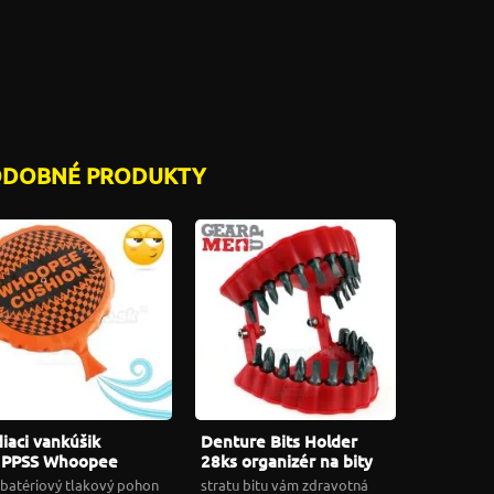
ODOBNÉ PRODUKTY
iaci vankúšik
Denture Bits Holder
PPSS Whoopee
28ks organizér na bity
shion
GearMeUP
batériový tlakový pohon
stratu bitu vám zdravotná