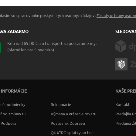
hlasím so spracovaním poskytnutých osobných údajov.
Zásady ochrany osobn
AVA ZADARMO
SLEDOVAN
Kúp nad 69,00 € a o transport sa postaráme my.
(platné len pre Slovensko)
 INFORMÁCIE
NAŠE PRE
né podmienky
Reklamácie
Kontakt
ť od zmluvy tu
Výmena a vrátenie tovaru
Predajňa P
a Podpora
Poštovné, Doprava
Predajňa Ži
QUATRO splátky on-line