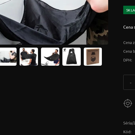
SKL
Cena 
Cena z
Cena 
DPH:
-
Séria/
Kód: