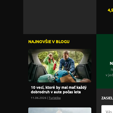
4,
NAJNOVŠIE V BLOGU
N
N
v je
10 vecí, ktoré by mal mať každý
dobrodruh v aute počas leta
11.06.2026 |
Turistika
ZASIE