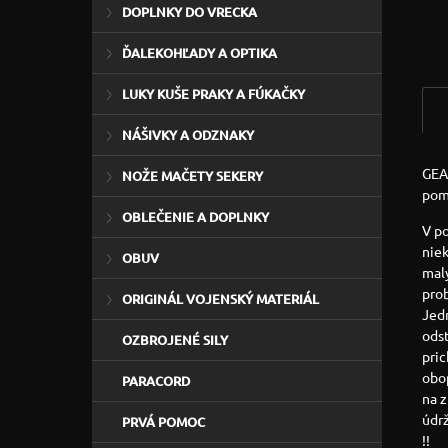
DOPLNKY DO VRECKA
ĎALEKOHĽADY A OPTIKA
LUKY KUŠE PRAKY A FÚKAČKY
NÁŠIVKY A ODZNAKY
GEA
NOŽE MAČETY SEKERY
pomô
OBLEČENIE A DOPLNKY
V po
niek
OBUV
malý
prob
ORIGINÁL VOJENSKÝ MATERIÁL
Jed
odst
OZBROJENÉ SILY
pric
obop
PARACORD
na z
údr
PRVÁ POMOC
!!