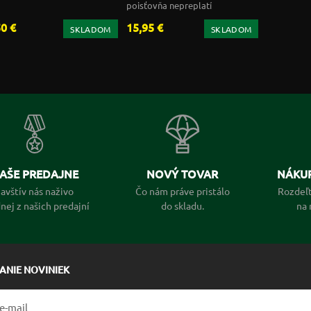
poisťovňa nepreplatí
50 €
15,95 €
SKLADOM
SKLADOM
AŠE PREDAJNE
NOVÝ TOVAR
NÁKUP
avštív nás naživo
Čo nám práve pristálo
Rozdeľt
dnej z našich predajní
do skladu.
na 
LANIE NOVINIEK