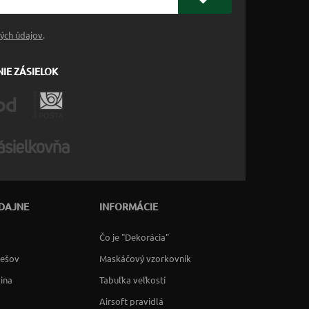
ých údajov
.
IE ZÁSIELOK
DAJNE
INFORMÁCIE
Čo je "Dekorácia"
rešov
Maskáčový vzorkovník
lina
Tabuľka veľkostí
Airsoft pravidlá