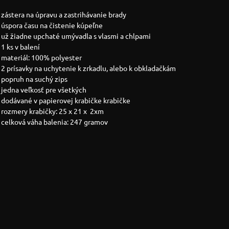
zástera na úpravu a zastrihávanie brady
úspora času na čistenie kúpeľne
už žiadne upchaté umývadla s vlasmi a chlpami
1 ks v balení
materiál: 100% polyester
2 prísavky na uchytenie k zrkadlu, alebo k obkladačkám
popruh na suchý zips
jedna veľkosť pre všetkých
dodávané v papierovej krabičke krabičke
rozmery krabičky: 25 x 21 x 2xm
celková váha balenia: 247 gramov