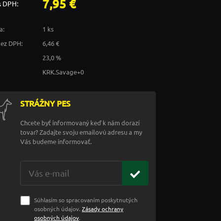
7,95 €
s DPH:
a:
1 ks
bez DPH:
6,46 €
23,0 %
KRK.Savage+0
STRÁŽNY PES
Chcete byť informovaný keď k nám dorazí
tovar? Zadajte svoju emailovú adresu a my
Vás budeme informovať.
Súhlasím so spracovaním poskytnutých
osobných údajov.
Zásady ochrany
osobných údajov
.