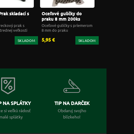
rak skladací s
Oceľové guličky do
praku 8 mm 200ks
FoxOutdoor
eckový prak s
Oceľové guličky s priemerom
trednej veľkosti
8 mm do praku
5,95 €
SKLADOM
SKLADOM
 NA SPLÁTKY
TIP NA DARČEK
e si veľkú rádosť
Obdaruj svojho
malé splátky
blízkeho!