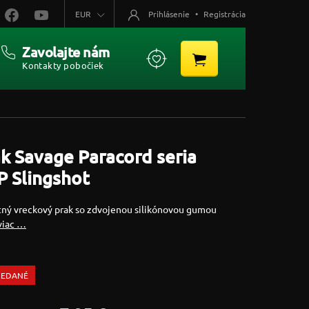
EUR
Prihlásenie
•
Registrácia
Zavolajte nám
Kontakty pobočiek
k Savage Paracord seria
 Slingshot
tný vreckový prak so zdvojenou silikónovou gumou
viac …
REDANÉ