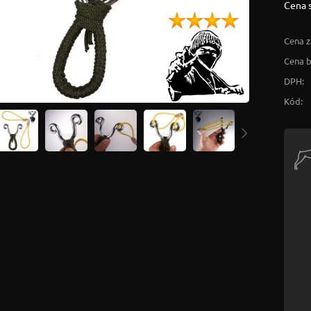
Cena 
Cena z
Cena 
DPH:
Kód: