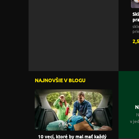
Sk
pr
skl
pri
2,
NAJNOVŠIE V BLOGU
N
N
v je
10 vecí, ktoré by mal mať každý