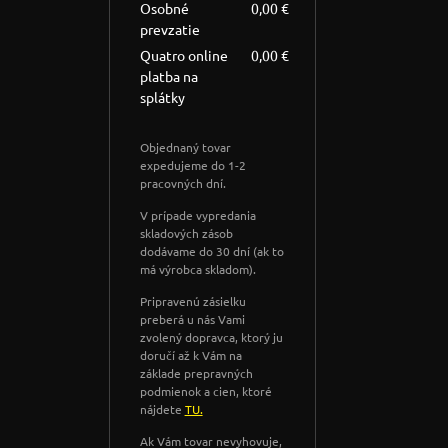
Osobné
0,00 €
prevzatie
Quatro online
0,00 €
platba na
splátky
Objednaný tovar
expedujeme do 1-2
pracovných dní.
V prípade vypredania
skladových zásob
dodávame do 30 dní (ak to
má výrobca skladom).
Pripravenú zásielku
preberá u nás Vami
zvolený dopravca, ktorý ju
doručí až k Vám na
základe prepravných
podmienok a cien, ktoré
nájdete
TU.
Ak Vám tovar nevyhovuje,