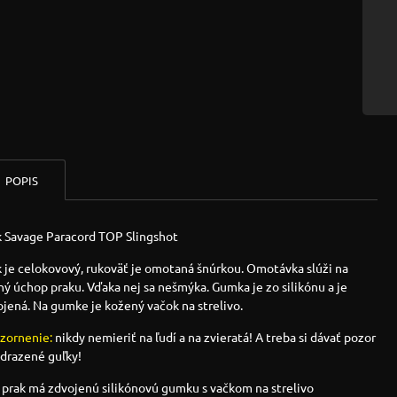
POPIS
k Savage Paracord TOP Slingshot
 je celokovový, rukoväť je omotaná šnúrkou. Omotávka slúži na
ý úchop praku. Vďaka nej sa nešmýka. Gumka je zo silikónu a je
jená. Na gumke je kožený vačok na strelivo.
zornenie:
nikdy nemieriť na ľudí a na zvieratá! A treba si dávať pozor
odrazené guľky!
prak má zdvojenú silikónovú gumku s vačkom na strelivo