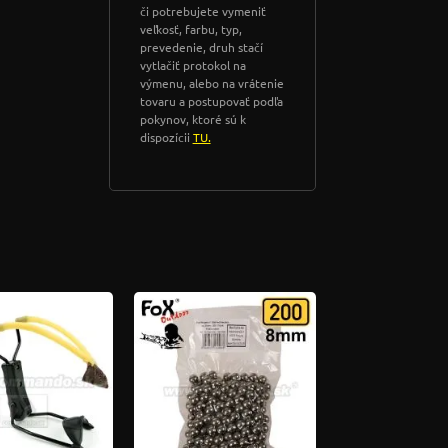
či potrebujete vymeniť
veľkosť, farbu, typ,
prevedenie, druh stačí
vytlačiť protokol na
výmenu, alebo na vrátenie
tovaru a postupovať podľa
pokynov, ktoré sú k
dispozícii
TU.