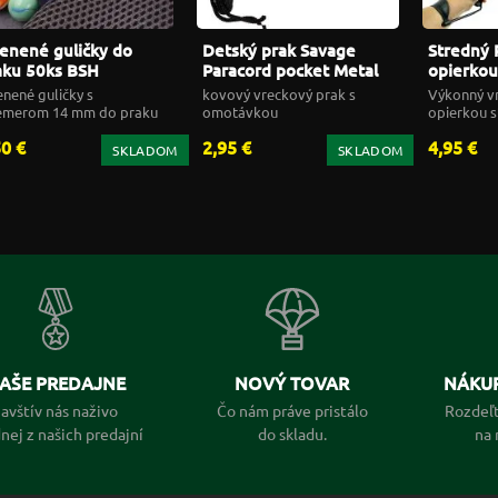
lenené guličky do
Detský prak Savage
Stredný P
aku 50ks BSH
Paracord pocket Metal
opierkou
Slingshot
enené guličky s
kovový vreckový prak s
Výkonný vr
emerom 14 mm do praku
omotávkou
opierkou s
50 €
2,95 €
4,95 €
SKLADOM
SKLADOM
AŠE PREDAJNE
NOVÝ TOVAR
NÁKUP
avštív nás naživo
Čo nám práve pristálo
Rozdeľt
dnej z našich predajní
do skladu.
na 