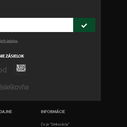
ých údajov
.
IE ZÁSIELOK
DAJNE
INFORMÁCIE
Čo je "Dekorácia"