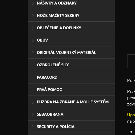
NÁŠIVKY A ODZNAKY
NOŽE MAČETY SEKERY
OBLEČENIE A DOPLNKY
OBUV
ORIGINÁL VOJENSKÝ MATERIÁL
OZBROJENÉ SILY
PARACORD
Pra
PRVÁ POMOC
Prak
pevn
PUZDRA NA ZBRANE A MOLLE SYSTÉM
zdvo
SEBAOBRANA
Upo
na 
SECURITY A POLÍCIA