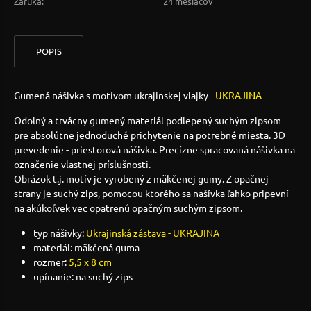
Záruka:
24 mesiacov
POPIS
Gumená nášivka s motívom ukrajinskej vlajky -
UKRAJINA
Odolný a trvácny gumený materiál podlepený suchým zipsom
pre absolútne jednoduché prichytenie na potrebné miesta. 3D
prevedenie - priestorová nášivka. Precízne spracovaná nášivka na
označenie vlastnej príslušnosti.
Obrázok t.j. motív je vyrobený z mäkčenej gumy. Z opačnej
strany je suchý zips, pomocou ktorého sa našívka ľahko pripevní
na akúkoľvek vec opatrenú opačným suchým zipsom.
typ nášivky:
Ukrajinská zástava - UKRAJINA
materiál: mäkčená guma
rozmer:
5,5 x 8 cm
upínanie: na suchý zips