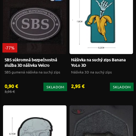
-77%
SBS súkromná bezpečnostná
Nášivka na suchý zips Banana
služba 3D nášivka Velcro
YoLo 3D
SBS gumená nášivka na suchý zips
Nášivka 3D na suchý zips
0,90 €
2,95 €
SKLADOM
SKLADOM
3,95 €