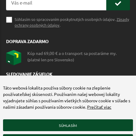
Súhlasím so spracovaním poskytnutých osobných údajov.
Zásady
ochrany osobných údajov
.
DOPRAVA ZADARMO
Kúp nad 69,00 € a o transport sa postaráme my.
(platné len pre Slovensko)
SLEDOVANIE ZÁSIELOK
Táto webová lokalita používa súbory cookie na zlepšenie
používateľskej skúsenosti. Používaním našej webovej lokality
vyjadrujete súhlas s používaním všetkých súborov cookie v súlade s
našimi zásadami používania súborov cookie.
Prečítať viac
SÚHLASÍM
ZÍSKAJTE VIAC O COMMANDO.SK