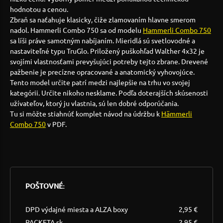
hodnotou a cenou.
Zbraň sa naťahuje klasicky, čiže zlamovaním hlavne smerom
nadol. Hammerli Combo 750 sa od modelu
Hammerli Combo 750
sa líši práve samotným nabíjaním. Mieridlá sú svetlovodné a
nastaviteľné typu TruGlo. Priložený puškohľad Walther 4x32 je
svojími vlastnosťami prevyšujúci potreby tejto zbrane. Drevené
pažbenie je precízne opracované a anatomický vyhovojúce.
Tento model určite patrí medzi najlepšie na trhu vo svojej
kategórii. Určite nikoho nesklame. Podľa doterajších skúsenosti
užívateľov, ktorý ju vlastnia, sú len dobré odporúčania.
Tu si môžte stiahnúť komplet návod na údržbu k
Hämmerli
Combo 750
v PDF.
POŠTOVNÉ:
DPD výdajné miesta a ALZA boxy
2,95 €
PACKETA.sk
2,95 €