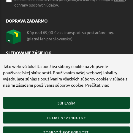
ochrany osobných údajov
.
DOPRAVA ZADARMO
Kúp nad 69,00 € a o transport sa postaráme my.
(platné len pre Slovensko)
SLEDOVANIE ZÁSIELOK
Táto webová lokalita používa súbory cookie na zlepšenie
používateľskej skúsenosti. Používaním našej webovej lokality
vyjadrujete súhlas s používaním všetkých súborov cookie v súlade s
našimi zásadami používania súborov cookie.
Prečítať viac
SÚHLASÍM
ZÍSKAJTE VIAC O COMMANDO.SK
PRIJAŤ NEVYHNUTNÉ
© 2010-2026 Commando.sk, všetky práva vyhradené.
Upraviť nastavenia Cookies
ZOBRAZIŤ PODROBNOSTI