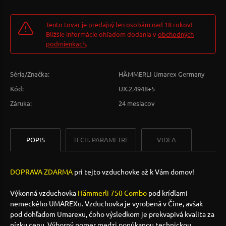
Tento tovar je predajný len osobám nad 18 rokov!
Bližšie informácie ohľadom dodania v
obchodných
podmienkach
.
Séria/Značka:
HÄMMERLI Umarex Germany
Kód:
UX.2.4948+5
Záruka:
24 mesiacov
POPIS
TECH. PARAMETRE
VIDEA
DOPRAVA ZDARMA
pri tejto vzduchovke až k Vám domov!
Výkonná vzduchovka
Hämmerli 750 Combo
pod krídlami
nemeckého UMAREXu. Vzduchovka je vyrobená v Číne, avšak
pod dohľadom Umarexu, čoho výsledkom je prekvapivá kvalita za
nízku cenu. Výborný pomer medzi ponúkanou technickou