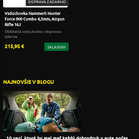
DOPRAVA ZADARMO
Vzduchovka Hammerli Hunter
Force 900 Combo 4,5mm, Airgun
Rifle 16J
Obľúbená vzduchovka s dopravou
zdarma
215,95 €
SKLADOM
NAJNOVŠIE V BLOGU
10 vecí, ktoré by mal mať každý dobrodruh v aute počas