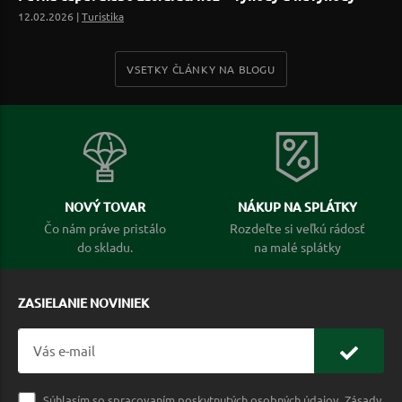
12.02.2026 |
Turistika
VSETKY ČLÁNKY NA BLOGU
NOVÝ TOVAR
NÁKUP NA SPLÁTKY
Čo nám práve pristálo
Rozdeľte si veľkú rádosť
do skladu.
na malé splátky
ZASIELANIE NOVINIEK
Súhlasím so spracovaním poskytnutých osobných údajov.
Zásady