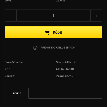
DPH:
23,0 %
-
+
Kúpiť
PRIDAŤ DO OBĽÚBENÝCH
Séria/Značka:
Sturm MIL-TEC
Kód:
MI.16316018
Záruka:
24 mesiacov
POPIS