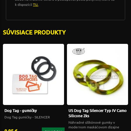
k dispozícii
TU.
SÚVISIACE PRODUKTY
Dog Tag - gumičky
US Dog Tag Silencer Typ IV Camo
Silicone 2ks
Dog Tag gumičky - SILENCER
Náhradné silikónové gumky v
modernom maskáčovom dizajne
0,95 €