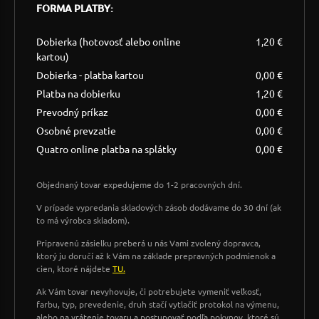
FORMA PLATBY:
Dobierka (hotovosť alebo online
1,20 €
kartou)
Dobierka - platba kartou
0,00 €
Platba na dobierku
1,20 €
Prevodný príkaz
0,00 €
Osobné prevzatie
0,00 €
Quatro online platba na splátky
0,00 €
Objednaný tovar expedujeme do 1-2 pracovných dní.
V prípade vypredania skladových zásob dodávame do 30 dní (ak
to má výrobca skladom).
Pripravenú zásielku preberá u nás Vami zvolený dopravca,
ktorý ju doručí až k Vám na základe prepravných podmienok a
cien, ktoré nájdete
TU.
Ak Vám tovar nevyhovuje, či potrebujete vymeniť veľkosť,
farbu, typ, prevedenie, druh stačí vytlačiť protokol na výmenu,
alebo na vrátenie tovaru a postupovať podľa pokynov, ktoré sú