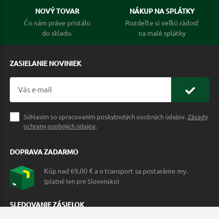
NOVÝ TOVAR
NÁKUP NA SPLÁTKY
Čo nám práve pristálo
Rozdeľte si veľkú rádosť
do skladu.
na malé splátky
ZASIELANIE NOVINIEK
Súhlasím so spracovaním poskytnutých osobných údajov.
Zásady
ochrany osobných údajov
.
DOPRAVA ZADARMO
Kúp nad 69,00 € a o transport sa postaráme my.
(platné len pre Slovensko)
SLEDOVANIE ZÁSIELOK