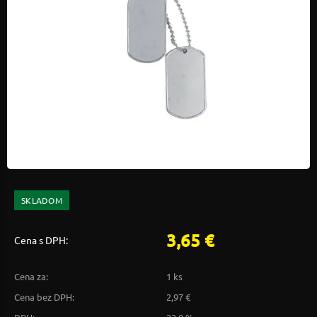
SKLADOM
3,65 €
Cena s DPH:
Cena za:
1 ks
Cena bez DPH:
2,97 €