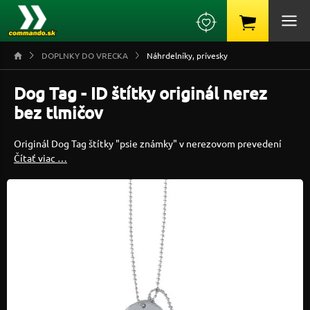
DOPLNKY DO VRECKA
Náhrdelníky, prívesky
Dog Tag - ID štítky originál nerez
bez tlmičov
Originál Dog Tag štítky "psie známky" v nerezovom prevedení
Čítať viac …