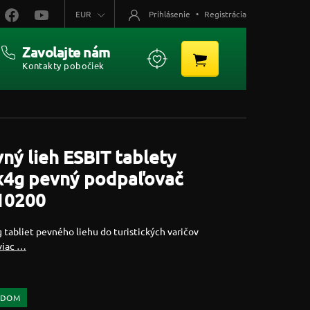
EUR
Prihlásenie
•
Registrácia
Zavolajte nám
Kontakty pobočiek
ný lieh ESBIT tablety
x4g pevný podpaľovač
10200
 tabliet pevného liehu do turistických varičov
viac …
ADOM