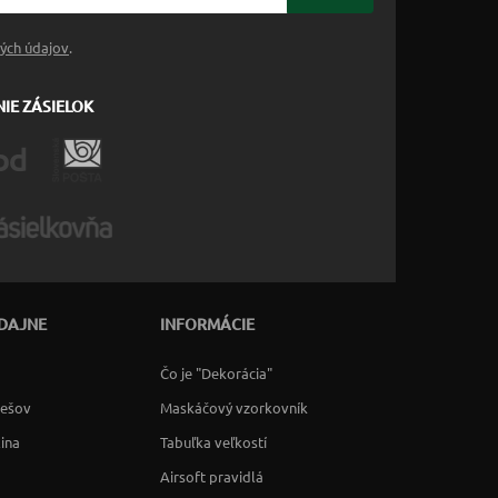
ých údajov
.
IE ZÁSIELOK
DAJNE
INFORMÁCIE
Čo je "Dekorácia"
rešov
Maskáčový vzorkovník
lina
Tabuľka veľkostí
Airsoft pravidlá