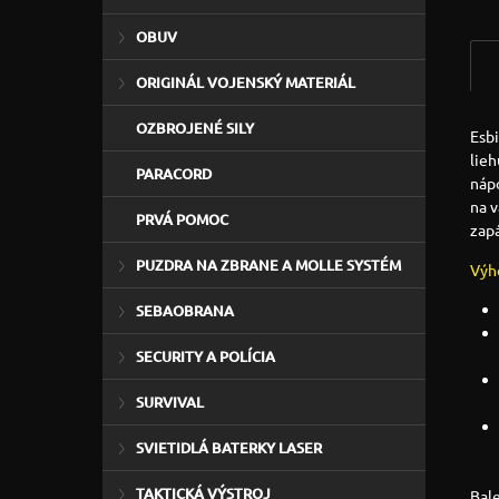
OBUV
ORIGINÁL VOJENSKÝ MATERIÁL
OZBROJENÉ SILY
Esbi
lieh
PARACORD
nápo
na v
PRVÁ POMOC
zapá
PUZDRA NA ZBRANE A MOLLE SYSTÉM
Výh
SEBAOBRANA
SECURITY A POLÍCIA
SURVIVAL
SVIETIDLÁ BATERKY LASER
TAKTICKÁ VÝSTROJ
Bal