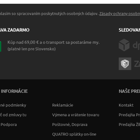
hlasím so spracovaním poskytnutých osobných údajov.
Zásady ochrany osobn
AVA ZADARMO
SLEDOVAN
Kúp nad 69,00 € a o transport sa postaráme my.
(platné len pre Slovensko)
 INFORMÁCIE
NAŠE PRE
né podmienky
Reklamácie
Kontakt
ť od zmluvy tu
Výmena a vrátenie tovaru
Predajňa P
a Podpora
Poštovné, Doprava
Predajňa Ži
QUATRO splátky on-line