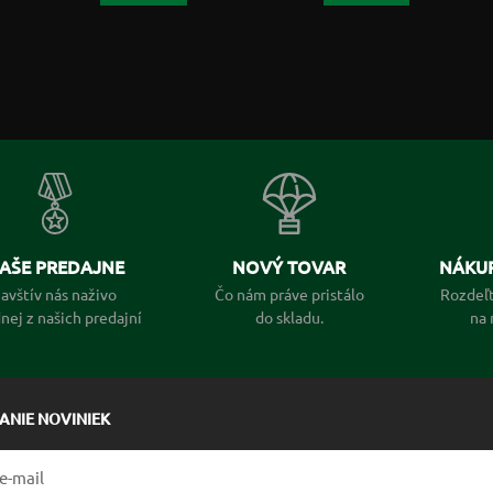
AŠE PREDAJNE
NOVÝ TOVAR
NÁKUP
avštív nás naživo
Čo nám práve pristálo
Rozdeľt
dnej z našich predajní
do skladu.
na 
LANIE NOVINIEK