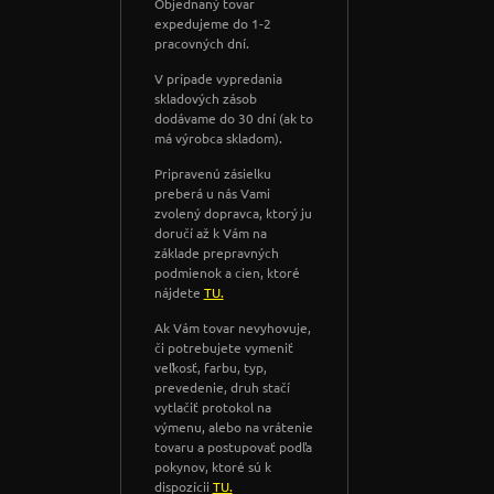
Objednaný tovar
expedujeme do 1-2
pracovných dní.
V prípade vypredania
skladových zásob
dodávame do 30 dní (ak to
má výrobca skladom).
Pripravenú zásielku
preberá u nás Vami
zvolený dopravca, ktorý ju
doručí až k Vám na
základe prepravných
podmienok a cien, ktoré
nájdete
TU.
Ak Vám tovar nevyhovuje,
či potrebujete vymeniť
veľkosť, farbu, typ,
prevedenie, druh stačí
vytlačiť protokol na
výmenu, alebo na vrátenie
tovaru a postupovať podľa
pokynov, ktoré sú k
dispozícii
TU.