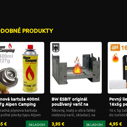
ODOBNÉ PRODUKTY
ynová kartuša 400ml
BW ESBIT originál
Pevný li
7g Alpen Camping
používaný varič na
16x5g p
tane Gas
pevný lieh
podpaľo
radná plynova kartuša
Šikovný, malý a ultra ľahký
16 x 5g ta
 poľné piecky typu Alpen
núdzový varič, skladací, na
do turistic
mping
pevný lieh
45 €
3,95 €
4,95 €
SKLADOM
SKLADOM