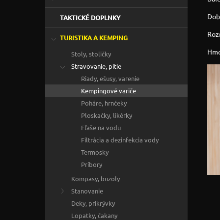
Doba
TAKTICKÉ DOPLNKY
Rozm
TURISTIKA A KEMPING
Hmot
Stoly, stoličky
Stravovanie, pitie
Riady, ešusy, varenie
Kempingové variče
Poháre, hrnčeky
Ploskačky, likérky
Fľaše na vodu
Filtrácia a dezinfekcia vody
Termosky
Príbory
Kompasy, buzoly
Stanovanie
Deky, prikrývky
Lopatky, čakany