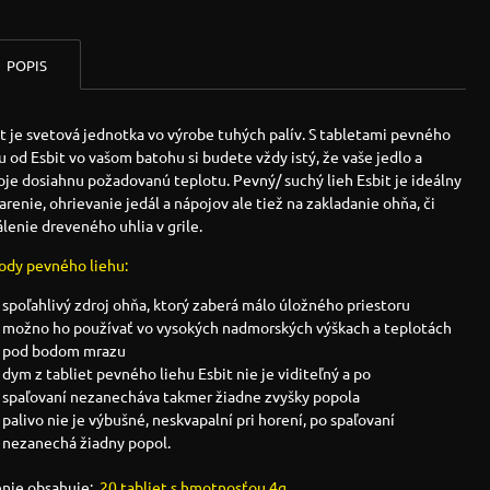
POPIS
t je svetová jednotka vo výrobe tuhých palív. S tabletami pevného
u od Esbit vo vašom batohu si budete vždy istý, že vaše jedlo a
je dosiahnu požadovanú teplotu. Pevný/ suchý lieh Esbit je ideálny
arenie, ohrievanie jedál a nápojov ale tiež na zakladanie ohňa, či
lenie dreveného uhlia v grile.
ody pevného liehu:
spoľahlivý zdroj ohňa, ktorý zaberá málo úložného priestoru
možno ho používať vo vysokých nadmorských výškach a teplotách
pod bodom mrazu
dym z tabliet pevného liehu Esbit nie je viditeľný a po
spaľovaní nezanecháva takmer žiadne zvyšky popola
palivo nie je výbušné, neskvapalní pri horení, po spaľovaní
nezanechá žiadny popol.
enie obsahuje:
20 tabliet s hmotnosťou 4g.