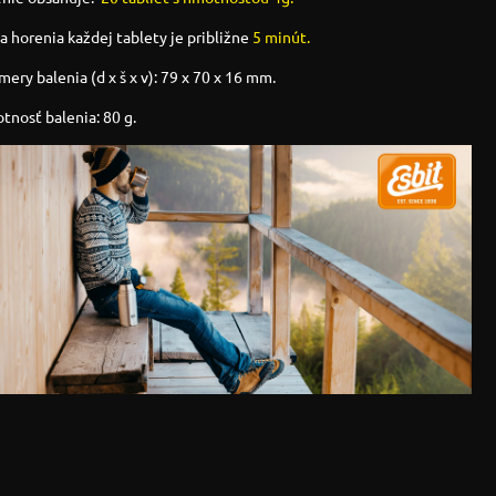
 horenia každej tablety je približne
5 minút.
ery balenia (d x š x v): 79 x 70 x 16 mm.
nosť balenia: 80 g.