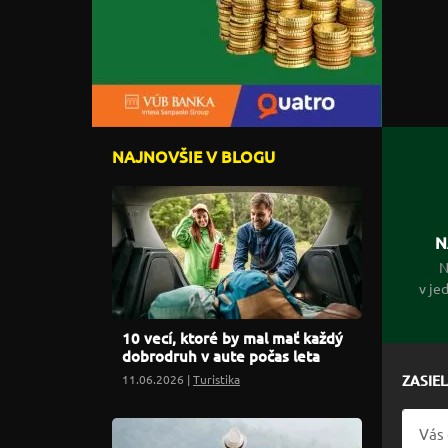
NAJNOVŠIE V BLOGU
N
N
v je
10 vecí, ktoré by mal mať každý
dobrodruh v aute počas leta
11.06.2026 |
Turistika
ZASIE