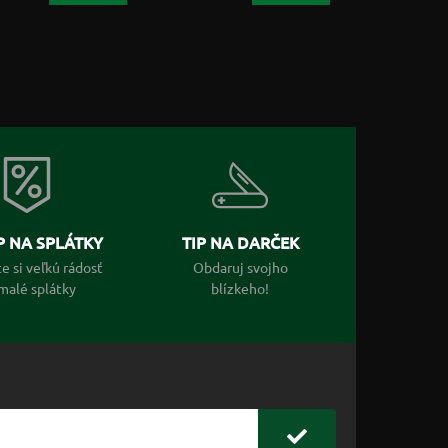
 NA SPLÁTKY
TIP NA DARČEK
e si veľkú rádosť
Obdaruj svojho
malé splátky
blízkeho!