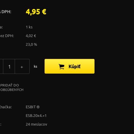
4,95 €
s DPH:
a:
1 ks
bez DPH:
4,02 €
23,0 %
Kúpiť
+
ks
PRIDAŤ DO
OBĽÚBENÝCH
Značka:
ESBIT ®
ESB.20x4.+1
:
24 mesiacov