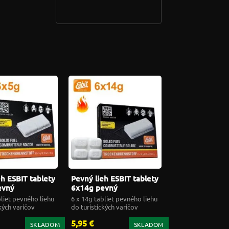
eh ESBIT tablety
Pevný lieh ESBIT tablety
evný
6x14g pevný
vač 00101600
podpaľovač 00112100
bliet pevného liehu
6 x 14g tabliet pevného liehu
kých varičov
do turistických varičov
5,95 €
SKLADOM
SKLADOM