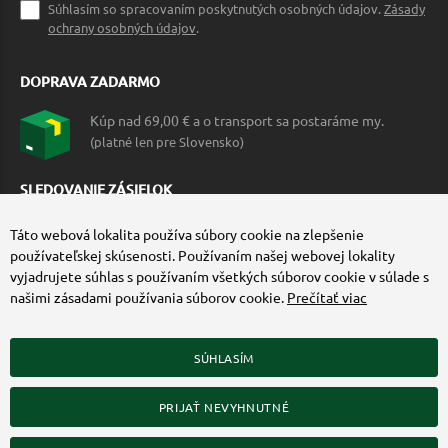
Súhlasím so spracovaním poskytnutých osobných údajov.
Zásady
ochrany osobných údajov
.
DOPRAVA ZADARMO
Kúp nad 69,00 € a o transport sa postaráme my.
(platné len pre Slovensko)
SLEDOVANIE ZÁSIELOK
Táto webová lokalita používa súbory cookie na zlepšenie
používateľskej skúsenosti. Používaním našej webovej lokality
vyjadrujete súhlas s používaním všetkých súborov cookie v súlade s
našimi zásadami používania súborov cookie.
Prečítať viac
SÚHLASÍM
ZÍSKAJTE VIAC O COMMANDO.SK
PRIJAŤ NEVYHNUTNÉ
© 2010-2026 Commando.sk, všetky práva vyhradené.
Upraviť nastavenia Cookies