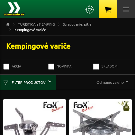
TURISTIKA a KEMPING
Stravovanie, pitie
Kempingové variče
Kempingové variče
AKCIA
NOVINKA
SKLADOM
Od najnovšieho
FILTER PRODUKTOV