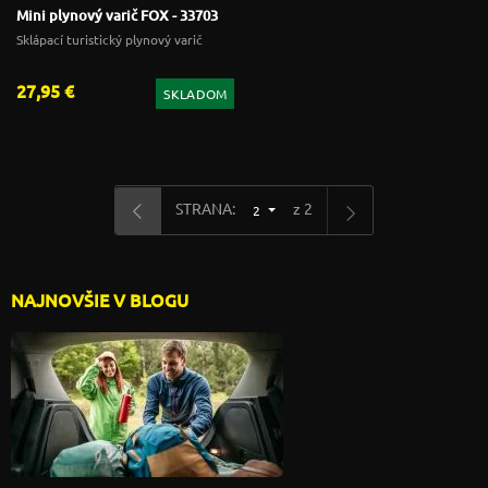
Mini plynový varič FOX - 33703
Sklápací turistický plynový varič
27,95 €
SKLADOM
STRANA:
z 2
2
NAJNOVŠIE V BLOGU