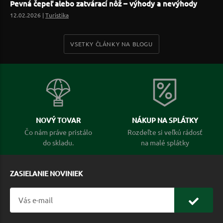
Pevná čepeľ alebo zatvárací nôž – výhody a nevýhody
12.02.2026 |
Turistika
VSETKY ČLÁNKY NA BLOGU
NOVÝ TOVAR
NÁKUP NA SPLÁTKY
Čo nám práve pristálo
Rozdeľte si veľkú rádosť
do skladu.
na malé splátky
ZASIELANIE NOVINIEK