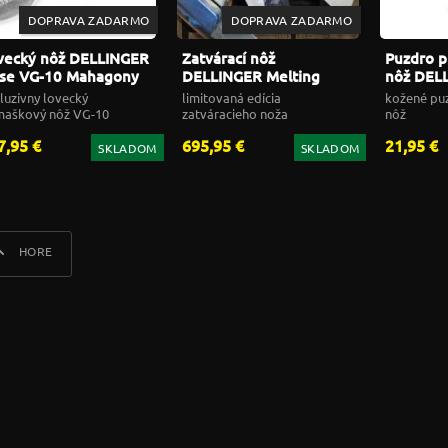
DOPRAVA ZADARMO
DOPRAVA ZADARMO
vecký nôž DELLINGER
Zatvárací nôž
Puzdro p
se VG-10 Mahagony
DELLINGER Melting
nôž DEL
Rain CPM S90V Flipper
VG-10 D
luzívny lovecký
limitovaná edícia
kožené puz
aškový nôž VG-10
zatváracieho noža
nôž
7,95 €
695,95 €
21,95 €
SKLADOM
SKLADOM
HORE