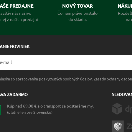
AŠE PREDAJNE
NOVÝ TOVAR
NÁKUP
avštív nás naživo
Čo nám práve pristálo
Rozdeľt
dnej z našich predajní
do skladu.
na 
LANIE NOVINIEK
hlasím so spracovaním poskytnutých osobných údajov.
Zásady ochrany osobn
AVA ZADARMO
SLEDOVAN
Kúp nad 69,00 € a o transport sa postaráme my.
(platné len pre Slovensko)