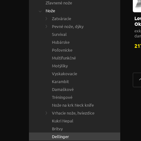
Zľavnené nože
Nože
Lo
Zatváracie
Ok
Pevné nože, dýky
exk
Survival
dam
Hubárske
21
Poľovnícke
Multifunkčné
Motýliky
Vyskakovacie
Karambit
Damaškové
Tréningové
Nože na krk Neck knife
Vrhacie nože, hviezdice
Kukri Nepal
Britvy
Dellinger