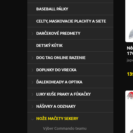
BASEBALL PÁLKY
CELTY, MASKOVACIE PLACHTY A SIETE
DARČEKOVÉ PREDMETY
DETSKÝ KÚTIK
Nô
17
DOG TAG ONLINE RAZENIE
Re
jap
DOPLNKY DO VRECKA
13
ĎALEKOHĽADY A OPTIKA
LUKY KUŠE PRAKY A FÚKAČKY
NÁŠIVKY A ODZNAKY
NOŽE MAČETY SEKERY
Výber Commando teamu