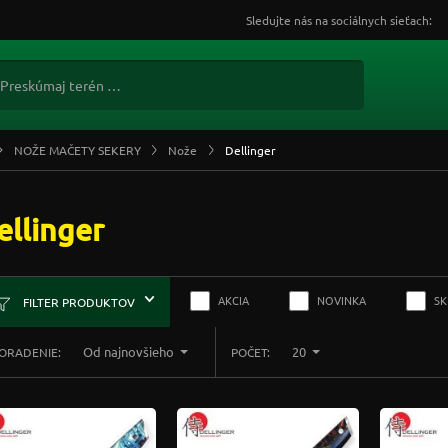
Sledujte nás na sociálnych sieťach:
NOŽE MAČETY SEKERY
Nože
Dellinger
ellinger
AKCIA
NOVINKA
S
FILTER PRODUKTOV
Od najnovšieho
20
ORADENIE:
POČET: