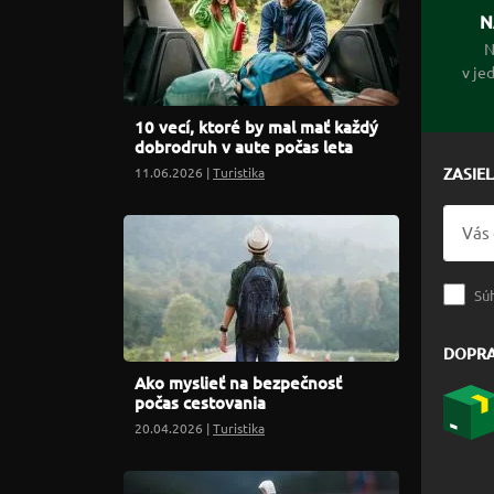
N
N
v je
10 vecí, ktoré by mal mať každý
dobrodruh v aute počas leta
11.06.2026 |
Turistika
ZASIE
Sú
DOPR
Ako myslieť na bezpečnosť
počas cestovania
20.04.2026 |
Turistika