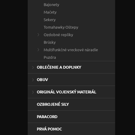
Bajonety
Mačety
Sekery
Tomahawky Oštepy
Ozdobné repliky
Brúsky
Multifunkčné vreckové náradie
Puzdra
OBLEČENIE A DOPLNKY
OBUV
ORIGINÁL VOJENSKÝ MATERIÁL
OZBROJENÉ SILY
PARACORD
PRVÁ POMOC