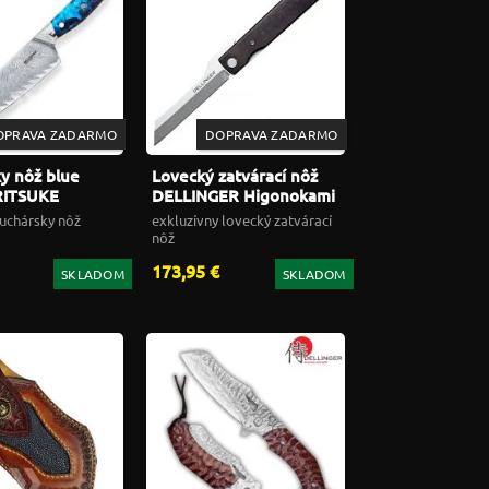
OPRAVA ZADARMO
DOPRAVA ZADARMO
y nôž blue
Lovecký zatvárací nôž
RITSUKE
DELLINGER Higonokami
DELLINGER
M390 powder steel
uchársky nôž
exkluzívny lovecký zatvárací
ture
nôž
173,95 €
SKLADOM
SKLADOM