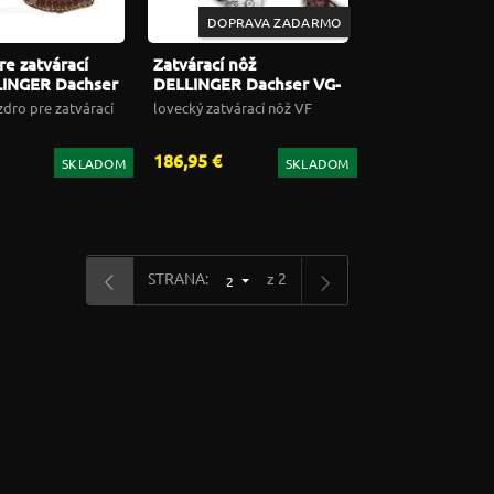
DOPRAVA ZADARMO
re zatvárací
Zatvárací nôž
LINGER Dachser
DELLINGER Dachser VG-
amascus
10 Damascus
dro pre zatvárací
lovecký zatvárací nôž VF
186,95 €
SKLADOM
SKLADOM
STRANA:
z 2
2