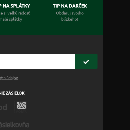
 NA SPLÁTKY
TIP NA DARČEK
e si veľkú rádosť
Obdaruj svojho
malé splátky
blízkeho!
ých údajov
.
IE ZÁSIELOK