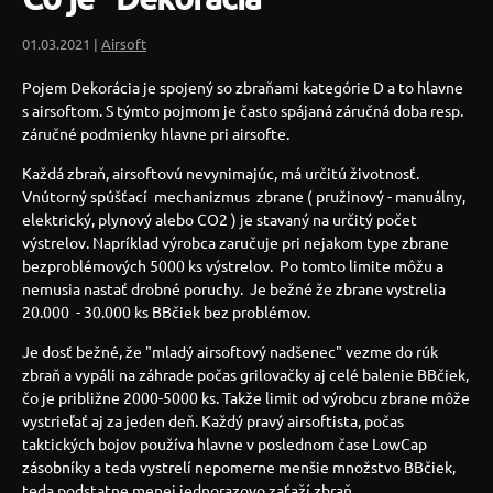
01.03.2021 |
Airsoft
Pojem Dekorácia je spojený so zbraňami kategórie D a to hlavne
s airsoftom. S týmto pojmom je často spájaná záručná doba resp.
záručné podmienky hlavne pri airsofte.
Každá zbraň, airsoftovú nevynimajúc, má určitú životnosť.
Vnútorný spúšťací mechanizmus zbrane ( pružinový - manuálny,
elektrický, plynový alebo CO2 ) je stavaný na určitý počet
výstrelov. Napríklad výrobca zaručuje pri nejakom type zbrane
bezproblémových 5000 ks výstrelov. Po tomto limite môžu a
nemusia nastať drobné poruchy. Je bežné že zbrane vystrelia
20.000 - 30.000 ks BBčiek bez problémov.
Je dosť bežné, že "mladý airsoftový nadšenec" vezme do rúk
zbraň a vypáli na záhrade počas grilovačky aj celé balenie BBčiek,
čo je približne 2000-5000 ks. Takže limit od výrobcu zbrane môže
vystrieľať aj za jeden deň. Každý pravý airsoftista, počas
taktických bojov používa hlavne v poslednom čase LowCap
zásobníky a teda vystrelí nepomerne menšie množstvo BBčiek,
teda podstatne menej jednorazovo zaťaží zbraň.