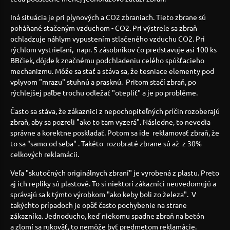
Iná situácia je pri plynových a CO2 zbraniach. Tieto zbrane sú
poháňané stačeným vzduchom - CO2. Pri výstrele sa zbraň
ochladzuje náhlym vypustením stlačeného vzduchu CO2. Pri
rýchlom vystrieľaní, napr. 5 zásobníkov čo predstavuje asi 100 ks
BBčiek, dôjde k značnému podchladeniu celého spúšťacieho
mechanizmu. Môže sa stať a stáva sa, že tesniace elementy pod
vplyvom "mrazu" stuhnú a prasknú. Pritom stačí zbraň, po
rýchlejšej paľbe trochu odležať "otepliť" a je po probléme.
Často sa stáva, že zákaznici z nepochopiteľných príčin rozoberajú
zbraň, aby sa pozreli "ako to tam vyzerá". Následne, to nevedia
správne a korektne poskladať. Potom sa ide reklamovať zbraň, že
to sa "samo od seba" . Takéto rozobraté zbrane sú až z 30%
celkových reklamácii.
Veľa "skutočných originálnych zbraní" je vyrobená z plastu. Preto
aj ich repliky sú plastové. To si niektorí zákazníci neuvedomujú a
správajú sa k týmto výrobkom "ako keby boli zo železa". V
takýchto prípadoch je opäť často pochybenie na strane
zákazníka. Jednoducho, keď niekomu spadne zbraň na betón
a zlomí sa rukoväť, to nemôže byť predmetom reklamácie.