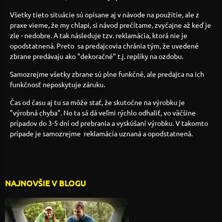
Všetky tieto situácie sú opísane aj v návode na použitie, ale z
praxe vieme, že my chlapi, si návod prečítame, zvyčajne až keď je
zle - nedobre. A tak následuje tzv. reklamácia, ktorá nie je
opodstatnená. Preto sa predajcovia chránia tým, že uvedené
zbrane predávaju ako "dekoračné" t.j. repliky na ozdobu.
Samozrejme všetky zbrane sú plne funkčné, ale predajca na ich
funkčnosť neposkytuje záruku.
Čas od času aj tu sa môže stať, že skutočne na výrobku je
"výrobná chyba". No ta sá dá veľmi rýchlo odhaliť, vo väčšine
prípadov do 3-5 dní od prebrania a vyskúšaní výrobku. V takomto
prípade je samozrejme reklamácia uznaná a opodstatnená.
NAJNOVŠIE V BLOGU